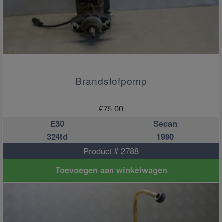
Brandstofpomp
€
75.00
E30
Sedan
324td
1990
Product # 2788
Toevoegen aan winkelwagen