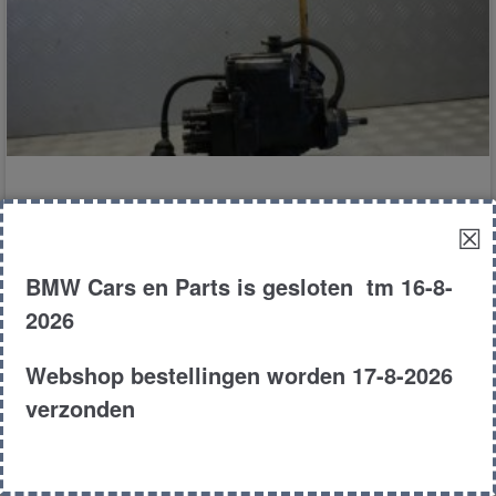
Brandstofpomp
☒
€
75.00
BMW Cars en Parts is gesloten tm 16-8-
E30
Touring
2026
324td
1991
Webshop bestellingen worden 17-8-2026
Product # 14729
verzonden
Toevoegen aan winkelwagen