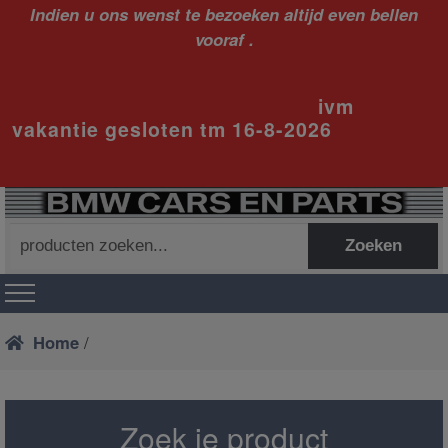
Indien u ons wenst te bezoeken altijd even bellen
vooraf .
ivm
vakantie gesloten tm 16-8-2026
Zoeken
Zoeken
naar:
Home
/
Zoek je product