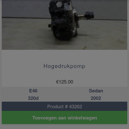
Hogedrukpomp
€
125.00
E46
Sedan
320d
2002
Product # 43262
Toevoegen aan winkelwagen