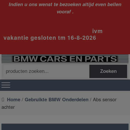
Indien u ons wenst te bezoeken altijd even bellen
vooraf .
ivm
vakantie gesloten tm 16-8-2026
Zoeken
Zoeken
naar:
Home
/
Gebruikte BMW Onderdelen
/ Abs sensor
achter