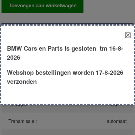
Abs
Toevoegen aan winkelwagen
sensor
achter
aantal
Productnummer
(graag melden bij
616
☒
bellen)
:
BMW Cars en Parts is gesloten tm 16-8-
Model :
E32
2026
Webshop bestellingen worden 17-8-2026
Carroserie :
Sedan
verzonden
Type :
730i
Bouwjaar :
1994
Transmissie :
automaat