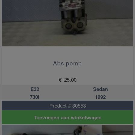
Abs pomp
€
125.00
E32
Sedan
730i
1992
Product # 30553
Toevoegen aan winkelwagen