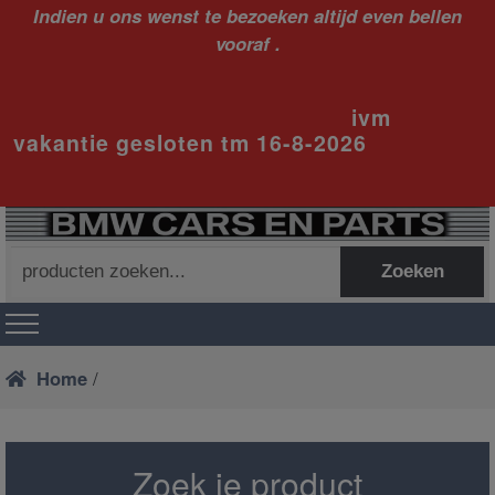
Indien u ons wenst te bezoeken altijd even bellen
vooraf .
ivm
vakantie gesloten tm 16-8-2026
Zoeken
Zoeken
naar:
Home
/
Zoek je product