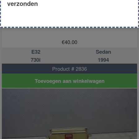
verzonden
Abs computer
€
40.00
E32
Sedan
730i
1994
Product # 2836
Toevoegen aan winkelwagen