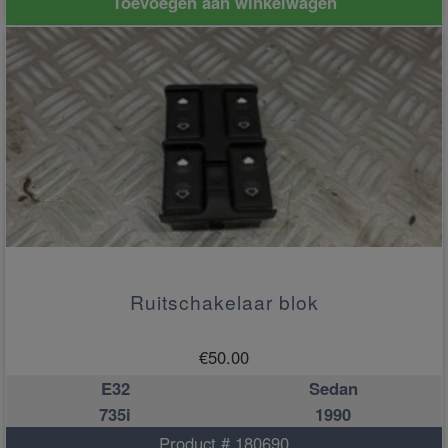
Toevoegen aan winkelwagen
Ruitschakelaar blok
€
50.00
E32
Sedan
735i
1990
Product # 180690