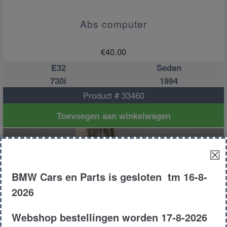
Abs computer
€
40.00
E32
Sedan
730i
1994
Product # 33460
Toevoegen aan winkelwagen
☒
BMW Cars en Parts is gesloten tm 16-8-
2026
Webshop bestellingen worden 17-8-2026