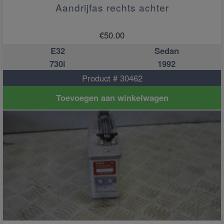
Aandrijfas rechts achter
€
50.00
E32
Sedan
730i
1992
Product # 30462
Toevoegen aan winkelwagen