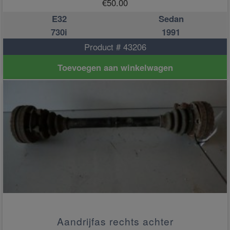
€
50.00
E32
Sedan
730i
1991
Product # 43206
Toevoegen aan winkelwagen
Aandrijfas rechts achter