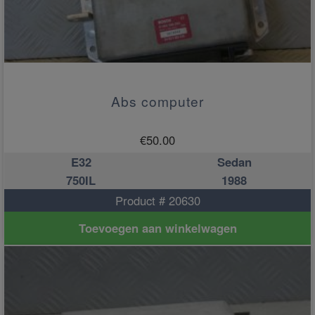
Abs computer
€
50.00
E32
Sedan
750IL
1988
Product # 20630
Toevoegen aan winkelwagen