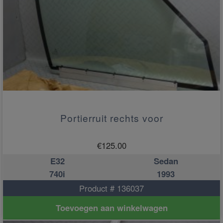
Portierruit rechts voor
€
125.00
E32
Sedan
740i
1993
Product # 136037
Toevoegen aan winkelwagen