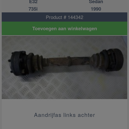
E32
Sedan
735i
1990
Product # 144342
Toevoegen aan winkelwagen
Aandrijfas links achter