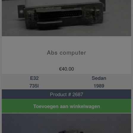
Abs computer
€
40.00
E32
Sedan
735i
1989
Product # 2687
Toevoegen aan winkelwagen