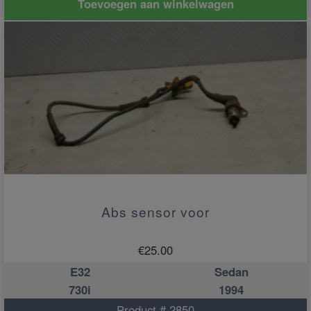
Toevoegen aan winkelwagen
Abs sensor voor
€
25.00
E32
Sedan
730i
1994
Product # 2850