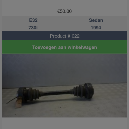
€
50.00
E32
Sedan
730i
1994
Product # 622
Toevoegen aan winkelwagen