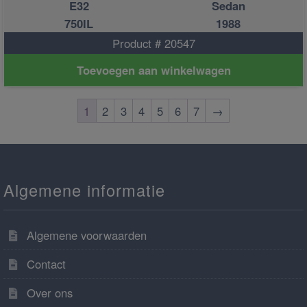
E32
Sedan
750IL
1988
Product # 20547
Toevoegen aan winkelwagen
1
2
3
4
5
6
7
→
Algemene informatie
Algemene voorwaarden
Contact
Over ons