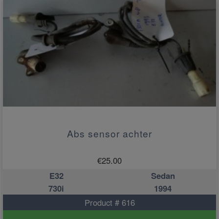
Abs sensor achter
€
25.00
E32
Sedan
730i
1994
Product # 616