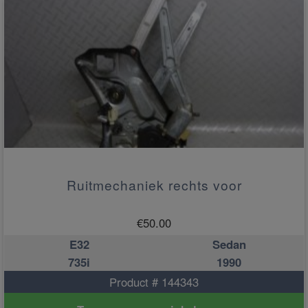
Ruitmechaniek rechts voor
€
50.00
E32
Sedan
735i
1990
Product # 144343