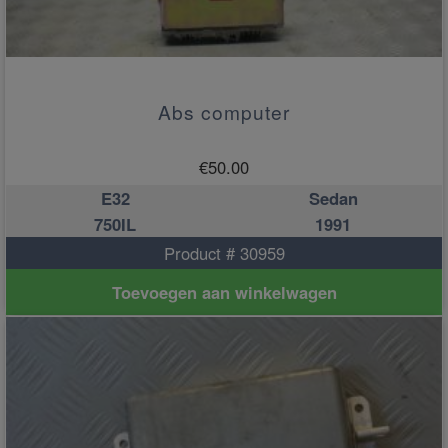
Abs computer
€
50.00
E32
Sedan
750IL
1991
Product # 30959
Toevoegen aan winkelwagen