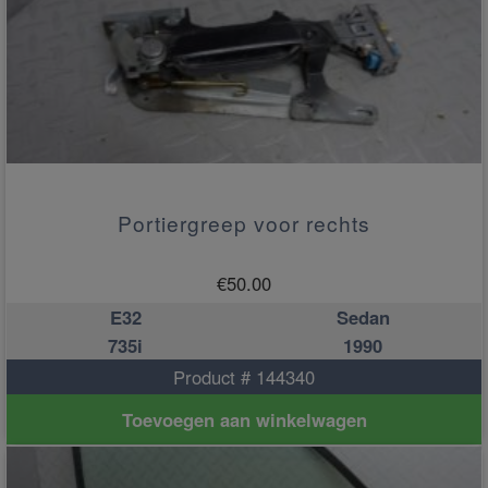
Portiergreep voor rechts
€
50.00
E32
Sedan
735i
1990
Product # 144340
Toevoegen aan winkelwagen