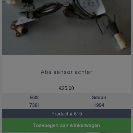
Abs sensor achter
€
25.00
E32
Sedan
730i
1994
Product # 615
Toevoegen aan winkelwagen