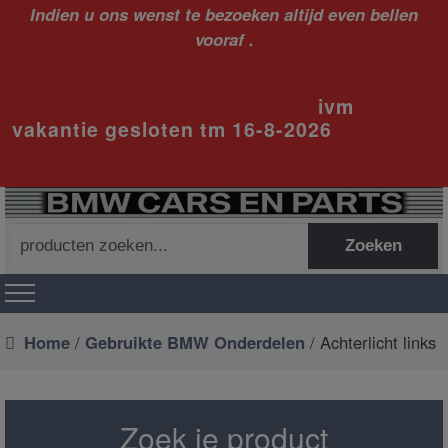
Indien u ons wenst te bezoeken altijd even bellen
vooraf .
ivm
vakantie gesloten tm 16-8-2026
Zoeken
Zoeken
naar:
Home
/
Gebruikte BMW Onderdelen
/ Achterlicht links
Zoek je product