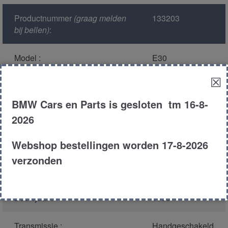
Productnummer
(graag melden
133203
bij bellen)
:
Model :
E30
☒
Kleur :
354 titan zilver
BMW Cars en Parts is gesloten tm 16-8-
Carroserie :
Touring
2026
Motor type :
m20b20
Webshop bestellingen worden 17-8-2026
verzonden
Type :
320i
Bouwjaar :
1988
Transmissie :
Handgeschakeld