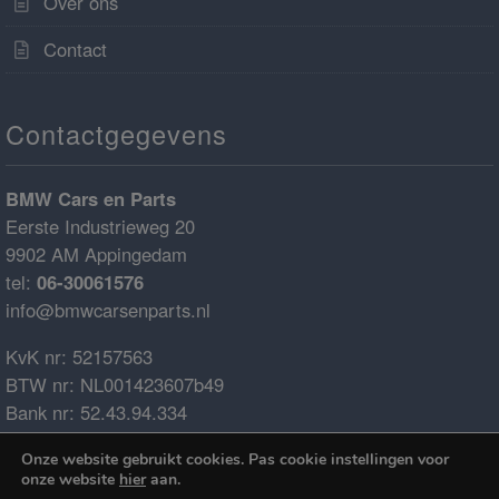
Over ons
Contact
Contactgegevens
BMW Cars en Parts
Eerste Industrieweg 20
9902 AM Appingedam
tel:
06-30061576
info@bmwcarsenparts.nl
KvK nr: 52157563
BTW nr: NL001423607b49
Bank nr: 52.43.94.334
IBAN: NL68ABNA0524394334
Onze website gebruikt cookies. Pas cookie instellingen voor
BIC: ABNANL2A
onze website
hier
aan.
€0.00