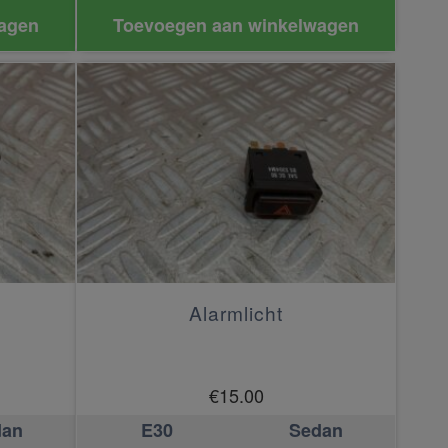
agen
Toevoegen aan winkelwagen
Alarmlicht
€
15.00
dan
E30
Sedan