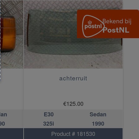
achterruit
€
125.00
dan
E30
Sedan
90
325i
1990
Product # 181530