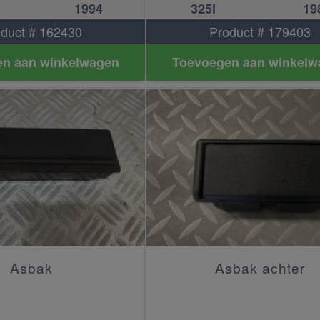
1994
325i
19
duct # 162430
Product # 179403
n aan winkelwagen
Toevoegen aan winkelw
Asbak
Asbak achter