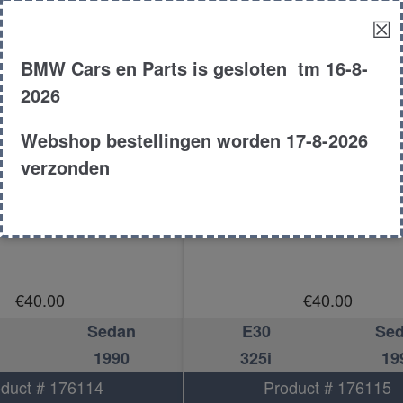
☒
BMW Cars en Parts is gesloten tm 16-8-
2026
Webshop bestellingen worden 17-8-2026
verzonden
erlicht rechts
Achterlicht rechts
€
40.00
€
40.00
Sedan
E30
Se
1990
325i
19
duct # 176114
Product # 176115