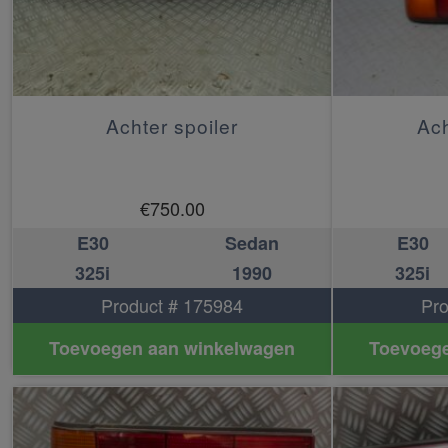
Achter spoiler
Ach
€
750.00
E30
Sedan
E30
325i
1990
325i
Product # 175984
Pro
Toevoegen aan winkelwagen
Toevoege