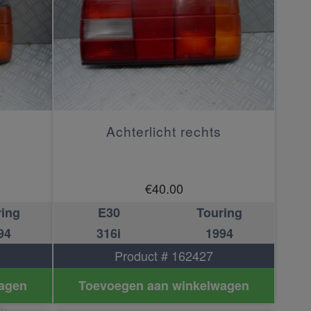
Achterlicht rechts
€
40.00
ring
E30
Touring
94
316i
1994
Product # 162427
agen
Toevoegen aan winkelwagen