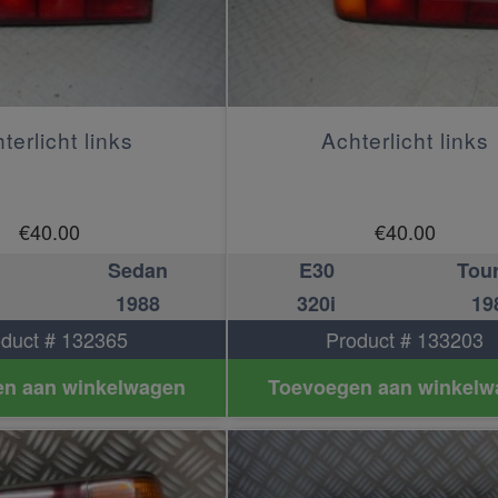
terlicht links
Achterlicht links
€
40.00
€
40.00
Sedan
E30
Tou
1988
320i
19
duct # 132365
Product # 133203
n aan winkelwagen
Toevoegen aan winkelw