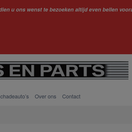
dien u ons wenst te bezoeken altijd even bellen voora
kantie ge
schadeauto’s
Over ons
Contact