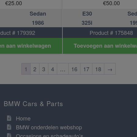
€
25.00
€
50.00
Sedan
E30
Se
1986
325i
19
duct # 179392
Product # 175848
n aan winkelwagen
Toevoegen aan winkelw
1
2
3
4
…
16
17
18
→
BMW Cars & Parts
Home
BMW onderdelen webshop
Occasions en schadeauto’s