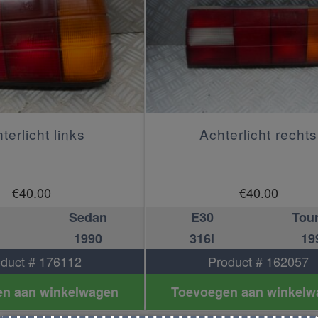
terlicht links
Achterlicht rechts
€
40.00
€
40.00
Sedan
E30
Tou
1990
316i
19
duct # 176112
Product # 162057
n aan winkelwagen
Toevoegen aan winkelw