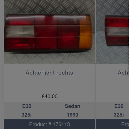
Achterlicht rechts
Acht
€
40.00
E30
Sedan
E30
325i
1990
325i
Product # 176113
Pro