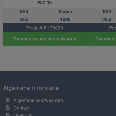
€
30.00
E30
Sedan
E30
325i
1990
325i
Product # 175899
Pro
Toevoegen aan winkelwagen
Toevoege
Algemene informatie
Algemene voorwaarden
Contact
Over ons