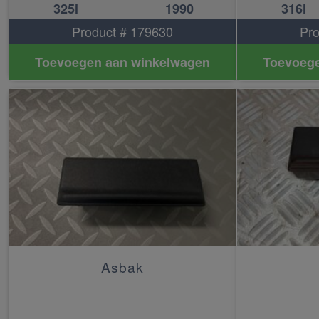
325i
1990
316i
Product # 179630
Pro
Toevoegen aan winkelwagen
Toevoege
Asbak