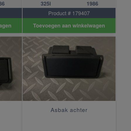
86
325i
1986
Product # 179407
agen
Toevoegen aan winkelwagen
Asbak achter