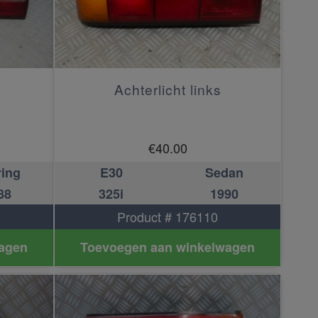
Achterlicht links
€
40.00
ring
E30
Sedan
88
325i
1990
Product # 176110
agen
Toevoegen aan winkelwagen