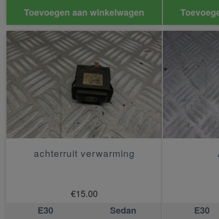
Toevoegen aan winkelwagen
Toevoege
achterruit verwarming
€
15.00
E30
Sedan
E30