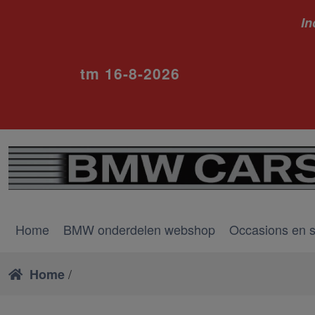
In
ivm va
tm 16-8-2026
Home
BMW onderdelen webshop
Occasions en 
/
Home