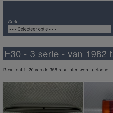
Serie:
E30 - 3 serie - van 1982 
Resultaat 1–20 van de 358 resultaten wordt getoond