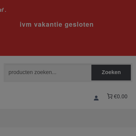
f .
sloten
Zoeken
Zoeken
naar:
€0.00