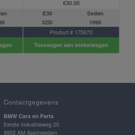
€
30.00
dan
E30
Sedan
90
325i
1990
Product # 175872
agen
Toevoegen aan winkelwagen
Contactgegevens
BMW Cars en Parts
Eerste Industrieweg 20
9902 AM Appingedam