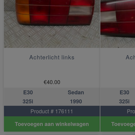
Achterlicht links
Ach
€
40.00
E30
Sedan
E30
325i
1990
325i
Product # 176111
Pro
Toevoegen aan winkelwagen
Toevoege