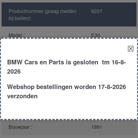
Productnummer
(graag melden
9237
bij bellen)
:
Model :
E30
☒
Kleur :
294 - Lazerblau
Metallic
BMW Cars en Parts is gesloten tm 16-8-
2026
Carroserie :
Touring
Webshop bestellingen worden 17-8-2026
Motor type :
246tb
verzonden
Type :
324td
Bouwjaar :
1991