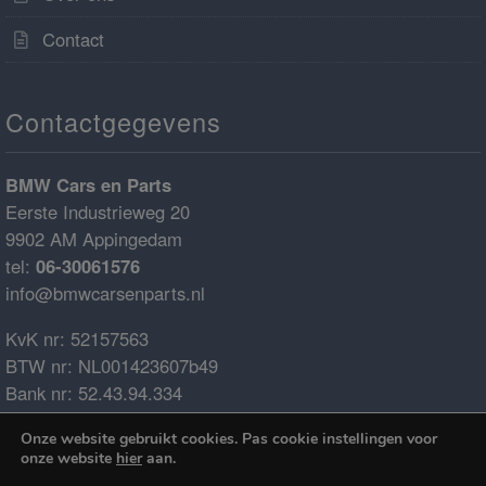
Contact
Contactgegevens
BMW Cars en Parts
Eerste Industrieweg 20
9902 AM Appingedam
tel:
06-30061576
info@bmwcarsenparts.nl
KvK nr: 52157563
BTW nr: NL001423607b49
Bank nr: 52.43.94.334
IBAN: NL68ABNA0524394334
Onze website gebruikt cookies. Pas cookie instellingen voor
BIC: ABNANL2A
onze website
hier
aan.
€0.00