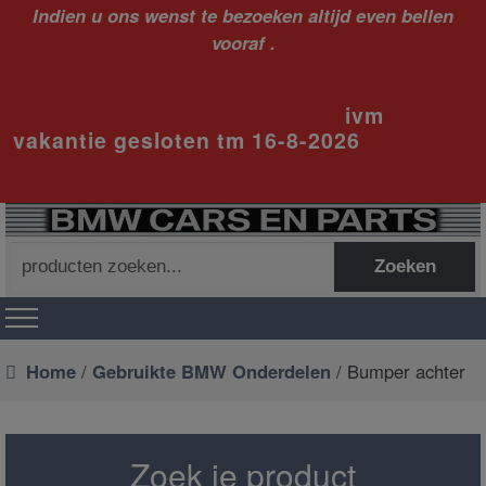
Indien u ons wenst te bezoeken altijd even bellen
vooraf .
ivm
vakantie gesloten tm 16-8-2026
Zoeken
Zoeken
naar:
Home
/
Gebruikte BMW Onderdelen
/ Bumper achter
Zoek je product