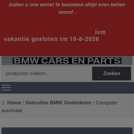
Indien u ons wenst te bezoeken altijd even bellen
vooraf .
ivm
vakantie gesloten tm 16-8-2026
Zoeken
Zoeken
naar:
Home
/
Gebruikte BMW Onderdelen
/ Computer
automaat