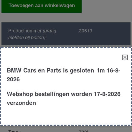
Computer
Toevoegen aan winkelwagen
automaat
aantal
Productnummer
(graag
30513
melden bij bellen)
:
Model :
E32
☒
BMW Cars en Parts is gesloten tm 16-8-
Kleur :
181 -
Diamantenschwarz
2026
Metallic
Webshop bestellingen worden 17-8-2026
Carroserie :
Sedan
verzonden
Motor type :
308s1
Type :
730i