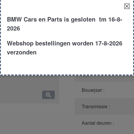
aantal
☒
Productnummer
(graag m
BMW Cars en Parts is gesloten tm 16-8-
Model :
2026
Carroserie :
Webshop bestellingen worden 17-8-2026
verzonden
Motor type :
Type :
Bouwjaar :
Transmissie :
Aantal deuren :