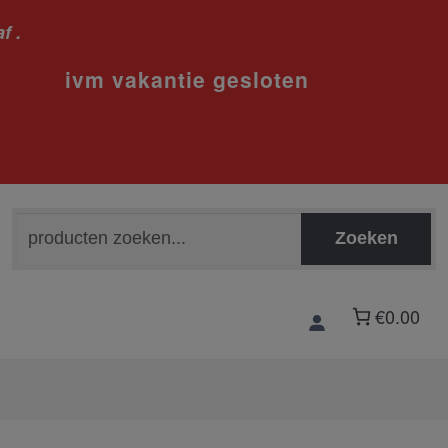
f .
sloten
Zoeken
Zoeken
naar:
€0.00