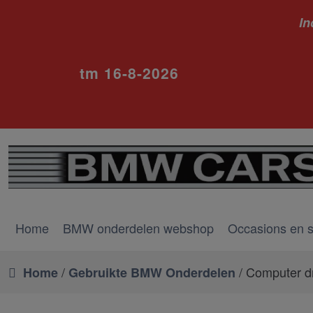
In
ivm va
tm 16-8-2026
Home
BMW onderdelen webshop
Occasions en 
/
/ Computer 
Home
Gebruikte BMW Onderdelen