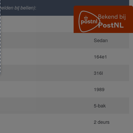
elden bij bellen)
:
5049
E30
Sedan
164e1
316i
1989
5-bak
2 deurs