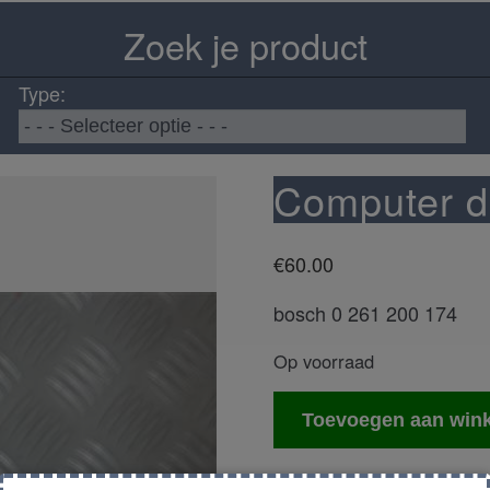
Zoek je product
Type:
Computer 
€
60.00
bosch 0 261 200 174
Op voorraad
Computer
Toevoegen aan win
dme
ecu