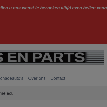
dien u ons wenst te bezoeken altijd even bellen voora
kantie ge
schadeauto’s
Over ons
Contact
dme ecu