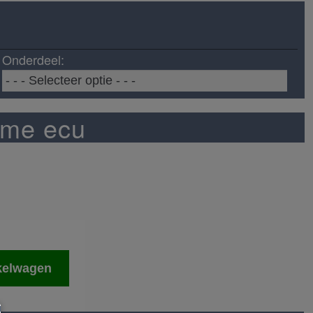
Onderdeel:
dme ecu
kelwagen