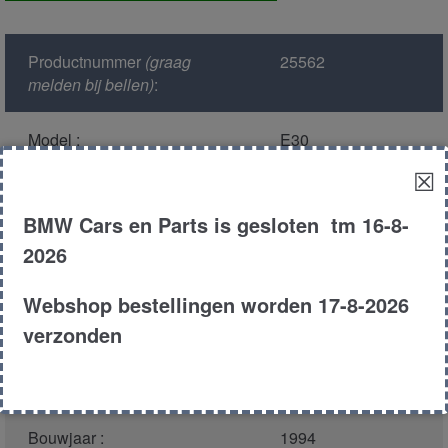
voor
aantal
Productnummer
(graag
25562
melden bij bellen)
:
Model :
E30
☒
Kleur :
274 - Mugellorot
unilakierung
BMW Cars en Parts is gesloten tm 16-8-
2026
Carroserie :
Touring
Webshop bestellingen worden 17-8-2026
Motor type :
164E1
verzonden
Type :
316i
Bouwjaar :
1994