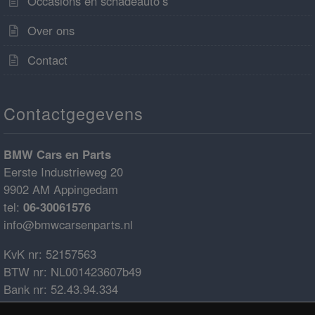
Occasions en schadeauto’s
Over ons
Contact
Contactgegevens
BMW Cars en Parts
Eerste Industrieweg 20
9902 AM Appingedam
tel:
06-30061576
info@bmwcarsenparts.nl
KvK nr: 52157563
BTW nr: NL001423607b49
Bank nr: 52.43.94.334
IBAN: NL68ABNA0524394334