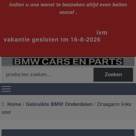
Indien u ons wenst te bezoeken altijd even bellen
vooraf .
ivm
vakantie gesloten tm 16-8-2026
Zoeken
Zoeken
naar:
Home
/
Gebruikte BMW Onderdelen
/ Draagarm links
voor