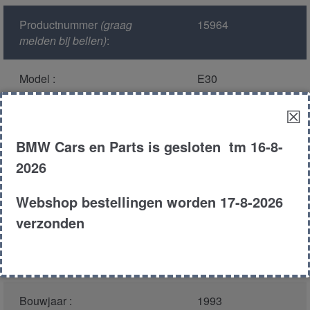
Productnummer
(graag
15964
melden bij bellen)
:
Model :
E30
☒
Kleur :
287 -
Mauritiusblau
BMW Cars en Parts is gesloten tm 16-8-
Metallic
2026
Carroserie :
Touring
Webshop bestellingen worden 17-8-2026
verzonden
Motor type :
164e1
Type :
316i
Bouwjaar :
1993