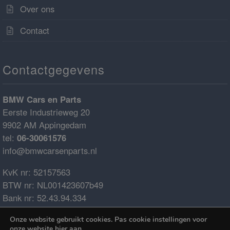
Over ons
Contact
Contactgegevens
BMW Cars en Parts
Eerste Industrieweg 20
9902 AM Appingedam
tel:
06-30061576
info@bmwcarsenparts.nl
KvK nr: 52157563
BTW nr: NL001423607b49
Bank nr: 52.43.94.334
IBAN: NL68ABNA0524394334
Onze website gebruikt cookies. Pas cookie instellingen voor
BIC: ABNANL2A
onze website
hier
aan.