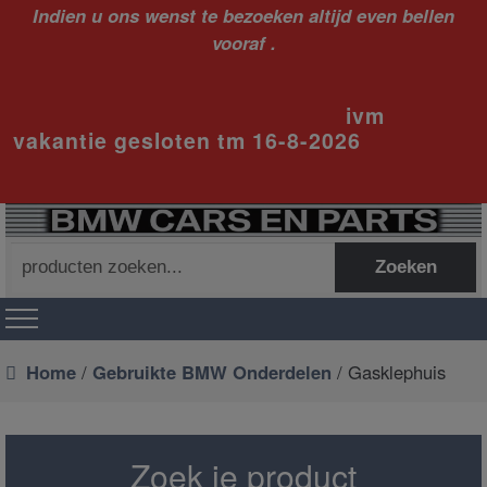
Indien u ons wenst te bezoeken altijd even bellen
vooraf .
ivm
vakantie gesloten tm 16-8-2026
Zoeken
Zoeken
naar:
Home
/
Gebruikte BMW Onderdelen
/ Gasklephuis
Zoek je product