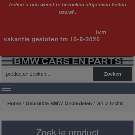
Indien u ons wenst te bezoeken altijd even bellen
vooraf .
ivm
vakantie gesloten tm 16-8-2026
Zoeken
Zoeken
naar:
Home
/
Gebruikte BMW Onderdelen
/ Grille rechts
Zoek je product