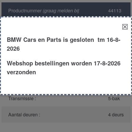
Productnummer
(graag melden bij
44113
bellen)
:
☒
Model :
E32
BMW Cars en Parts is gesloten tm 16-8-
2026
Carroserie :
Sedan
Webshop bestellingen worden 17-8-2026
Type :
735i
verzonden
Bouwjaar :
1989
Transmissie :
5-bak
Aantal deuren :
4 deurs