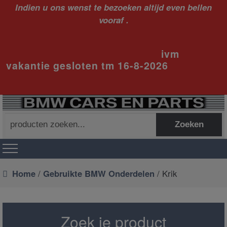
Indien u ons wenst te bezoeken altijd even bellen
vooraf .
ivm
vakantie gesloten tm 16-8-2026
Zoeken
Zoeken
naar:
Home
/
Gebruikte BMW Onderdelen
/ Krik
Zoek je product