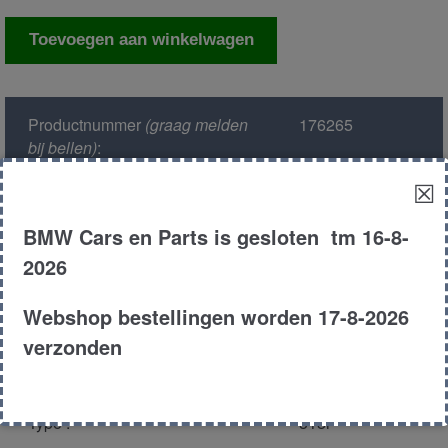
Krik
Toevoegen aan winkelwagen
aantal
Productnummer
(graag melden
176265
bij bellen)
:
☒
Model :
E30
BMW Cars en Parts is gesloten tm 16-8-
Kleur :
diamant zwart
2026
Carroserie :
Touring
Webshop bestellingen worden 17-8-2026
verzonden
Motor type :
m40
Type :
318i