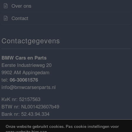
Over ons
Contact
Contactgegevens
BMW Cars en Parts
Eerste Industrieweg 20
9902 AM Appingedam
tel:
06-30061576
info@bmwcarsenparts.nl
KvK nr: 52157563
BTW nr: NL001423607b49
Bank nr: 52.43.94.334
IBAN: NL68ABNA0524394334
Onze website gebruikt cookies. Pas cookie instellingen voor
BIC: ABNANL2A
onze website
hier
aan.