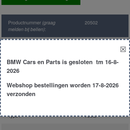
modul
aantal
Productnummer
(graag
20502
melden bij bellen)
:
Model :
E32
☒
BMW Cars en Parts is gesloten tm 16-8-
Kleur :
219 - Luxorbeige
Metallic
2026
Carroserie :
Sedan
Webshop bestellingen worden 17-8-2026
verzonden
Motor type :
5012A
Type :
750IL