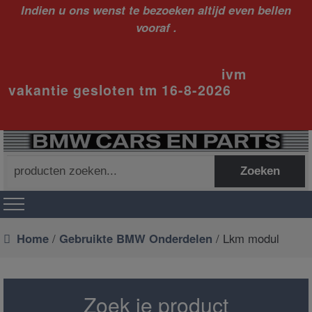
Indien u ons wenst te bezoeken altijd even bellen
vooraf .
ivm
vakantie gesloten tm 16-8-2026
Zoeken
Zoeken
naar:
Home
/
Gebruikte BMW Onderdelen
/ Lkm modul
Zoek je product