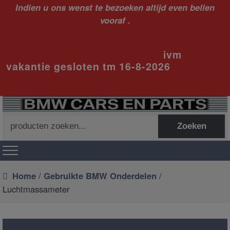
Indien u ons wenst te bezoeken altijd even bellen
vooraf .
ivm
vakantie gesloten tm 16-8-2026
Zoeken
Zoeken
naar:
Home
/
Gebruikte BMW Onderdelen
/
Luchtmassameter