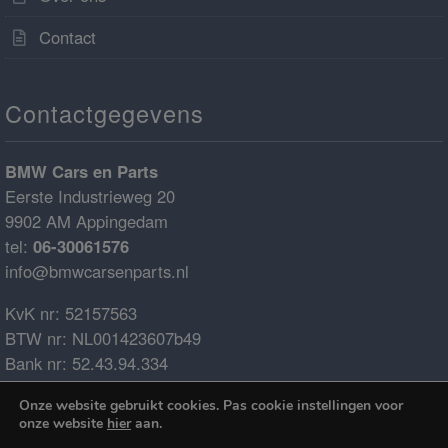
Contact
Contactgegevens
BMW Cars en Parts
Eerste Industrieweg 20
9902 AM Appingedam
tel:
06-30061576
info@bmwcarsenparts.nl
KvK nr: 52157563
BTW nr: NL001423607b49
Bank nr: 52.43.94.334
IBAN: NL68ABNA0524394334
Onze website gebruikt cookies. Pas cookie instellingen voor
BIC: ABNANL2A
onze website
hier
aan.
€0.00