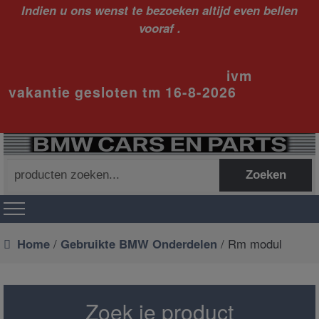
Indien u ons wenst te bezoeken altijd even bellen
vooraf .
ivm
vakantie gesloten tm 16-8-2026
Zoeken
Zoeken
naar:
Home
/
Gebruikte BMW Onderdelen
/ Rm modul
Zoek je product