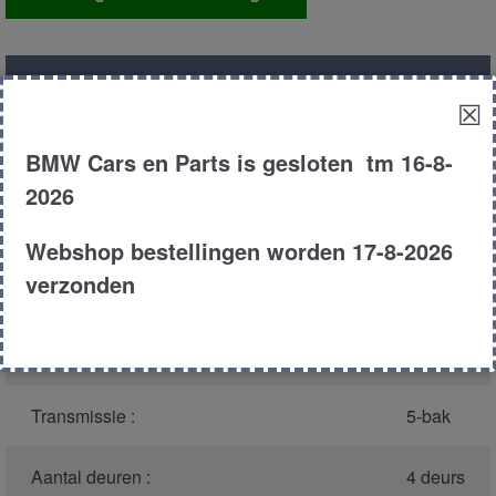
modul
aantal
Productnummer
(graag melden bij
3437
☒
bellen)
:
BMW Cars en Parts is gesloten tm 16-8-
Model :
E32
2026
Carroserie :
Sedan
Webshop bestellingen worden 17-8-2026
verzonden
Type :
735i
Bouwjaar :
1989
Transmissie :
5-bak
Aantal deuren :
4 deurs