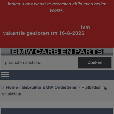
Indien u ons wenst te bezoeken altijd even bellen
vooraf .
ivm
vakantie gesloten tm 16-8-2026
Zoeken
Zoeken
naar:
Home
/
Gebruikte BMW Onderdelen
/ Ruitbediening
schakelaar