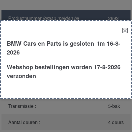
aantal
Productnummer
(graag melden bij
2693
bellen)
:
☒
Model :
E32
BMW Cars en Parts is gesloten tm 16-8-
2026
Carroserie :
Sedan
Webshop bestellingen worden 17-8-2026
Type :
735i
verzonden
Bouwjaar :
1989
Transmissie :
5-bak
Aantal deuren :
4 deurs