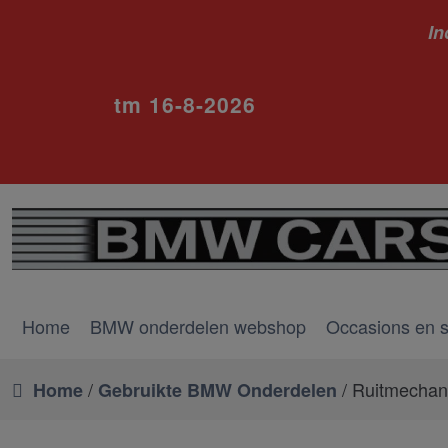
In
ivm va
tm 16-8-2026
Home
BMW onderdelen webshop
Occasions en 
/
/ Ruitmechani
Home
Gebruikte BMW Onderdelen