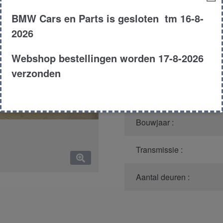
aantal
Productnummer
(graag m
BMW Cars en Parts is gesloten tm 16-8-
2026
Model :
Webshop bestellingen worden 17-8-2026
Carroserie :
verzonden
Type :
Bouwjaar :
Transmissie :
Aantal deuren :