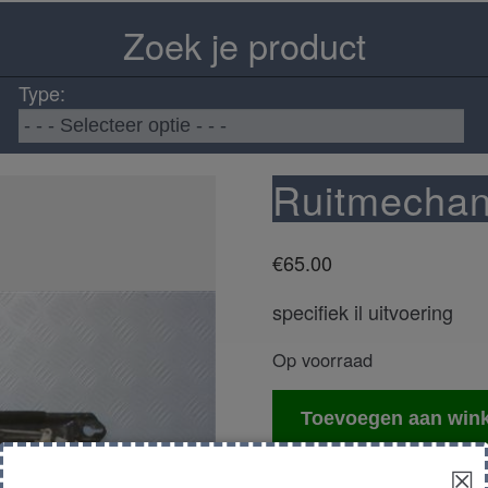
Zoek je product
Type:
Ruitmechani
€
65.00
specifiek il uitvoering
Op voorraad
Ruitmechaniek
Toevoegen aan win
links
achter
☒