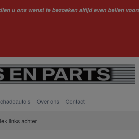
dien u ons wenst te bezoeken altijd even bellen voora
kantie ge
schadeauto’s
Over ons
Contact
ek links achter