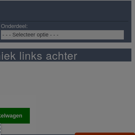
Onderdeel:
ek links achter
kelwagen