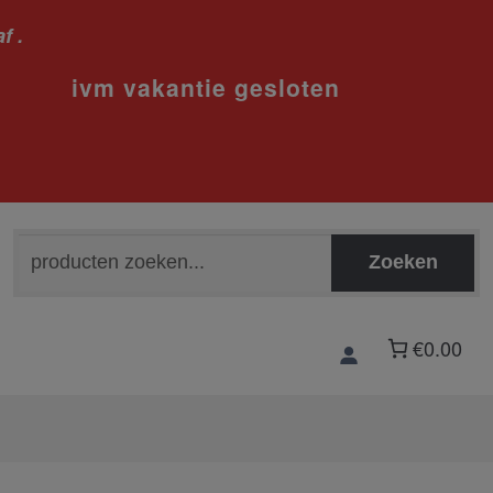
f .
sloten
Zoeken
Zoeken
naar:
€0.00