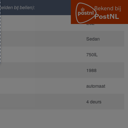
elden bij bellen)
:
20633
E32
Sedan
750IL
1988
automaat
4 deurs