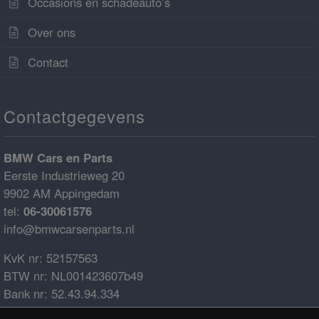
Occasions en schadeauto’s
Over ons
Contact
Contactgegevens
BMW Cars en Parts
Eerste Industrieweg 20
9902 AM Appingedam
tel:
06-30061576
info@bmwcarsenparts.nl
KvK nr: 52157563
BTW nr: NL001423607b49
Bank nr: 52.43.94.334
IBAN: NL68ABNA0524394334