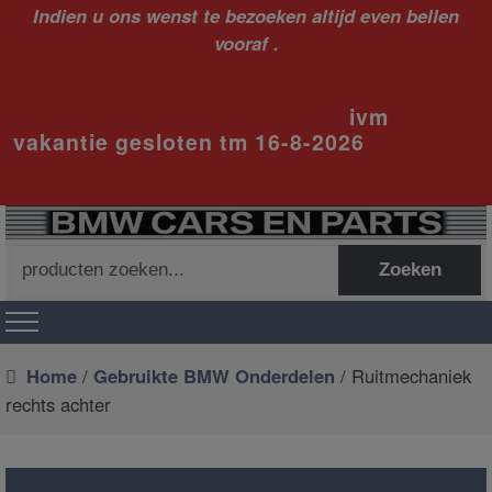
Indien u ons wenst te bezoeken altijd even bellen
vooraf .
ivm
vakantie gesloten tm 16-8-2026
Zoeken
Zoeken
naar:
Home
/
Gebruikte BMW Onderdelen
/ Ruitmechaniek
rechts achter