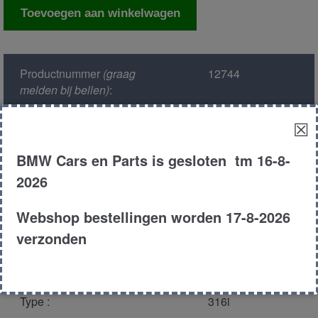
Ruitmechaniek
Toevoegen aan winkelwagen
rechts
achter
aantal
Productnummer
(graag
12744
melden bij bellen)
:
☒
Model :
E30
BMW Cars en Parts is gesloten tm 16-8-
Kleur :
252 - Calypsorot
2026
Metallic
Webshop bestellingen worden 17-8-2026
Carroserie :
Cabrio
verzonden
Motor type :
184e1
Type :
316i