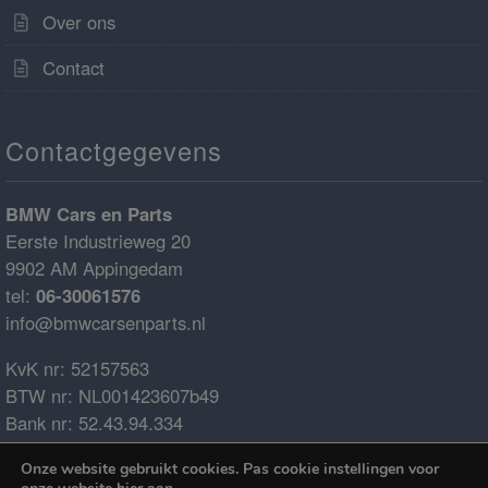
Over ons
Contact
Contactgegevens
BMW Cars en Parts
Eerste Industrieweg 20
9902 AM Appingedam
tel:
06-30061576
info@bmwcarsenparts.nl
KvK nr: 52157563
BTW nr: NL001423607b49
Bank nr: 52.43.94.334
IBAN: NL68ABNA0524394334
Onze website gebruikt cookies. Pas cookie instellingen voor
BIC: ABNANL2A