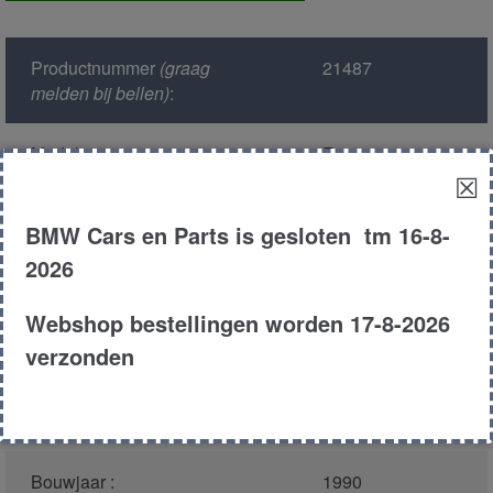
buiten
aantal
Productnummer
(graag
21487
melden bij bellen)
:
Model :
E30
☒
Kleur :
252 - Calypsorot
BMW Cars en Parts is gesloten tm 16-8-
Metallic
2026
Carroserie :
Sedan
Webshop bestellingen worden 17-8-2026
verzonden
Motor type :
164E1
Type :
316I
Bouwjaar :
1990