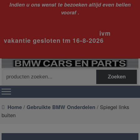
Indien u ons wenst te bezoeken altijd even bellen
vooraf .
ivm
vakantie gesloten tm 16-8-2026
Zoeken
Zoeken
naar:
Home
/
Gebruikte BMW Onderdelen
/ Spiegel links
buiten