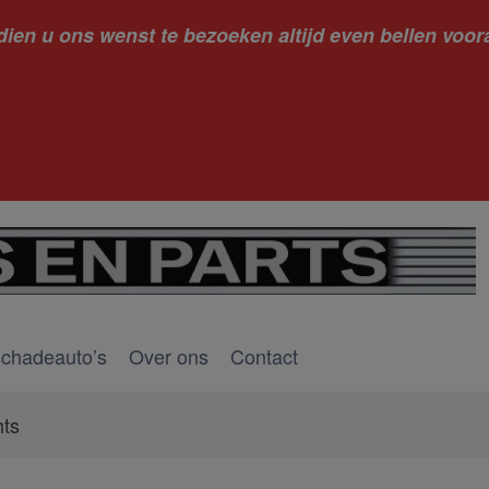
dien u ons wenst te bezoeken altijd even bellen voora
kantie ge
schadeauto’s
Over ons
Contact
hts