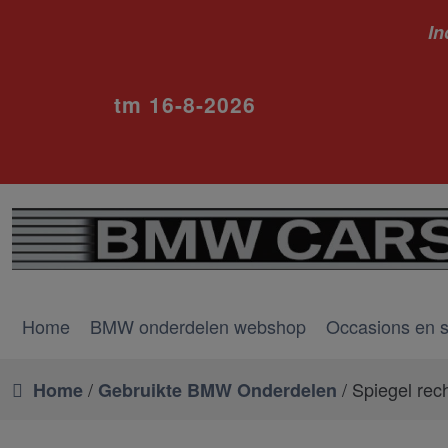
In
ivm va
tm 16-8-2026
Home
BMW onderdelen webshop
Occasions en 
/
/ Spiegel rec
Home
Gebruikte BMW Onderdelen