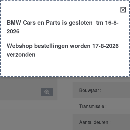
☒
Model :
BMW Cars en Parts is gesloten tm 16-8-
Kleur :
2026
Carroserie :
Webshop bestellingen worden 17-8-2026
verzonden
Motor type :
Type :
Bouwjaar :
Transmissie :
Aantal deuren :