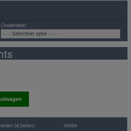
Onderdeel:
hts
kelwagen
elden bij bellen)
:
30958