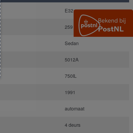
E32
259 - Brokatrot Metallic
Sedan
5012A
750IL
1991
automaat
4 deurs