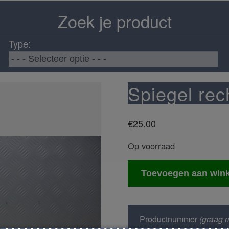
Zoek je product
Type:
Spiegel rec
€
25.00
Op voorraad
Spiegel
Toevoegen aan win
rechts
aantal
Productnummer
(graag m