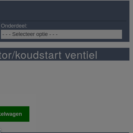
Onderdeel:
r/koudstart ventiel
kelwagen