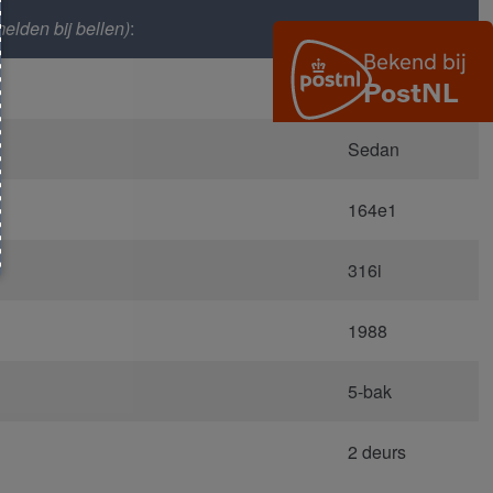
elden bij bellen)
:
3564
E30
Sedan
164e1
316i
1988
5-bak
2 deurs