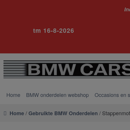
In
ivm va
tm 16-8-2026
Home
BMW onderdelen webshop
Occasions en 
/
/ Stappenmoto
Home
Gebruikte BMW Onderdelen