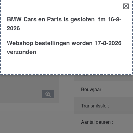
☒
Productnummer
(graag m
BMW Cars en Parts is gesloten tm 16-8-
Model :
2026
Carroserie :
Webshop bestellingen worden 17-8-2026
verzonden
Motor type :
Type :
Bouwjaar :
Transmissie :
Aantal deuren :