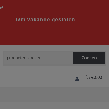
f .
sloten
Zoeken
Zoeken
naar:
€0.00