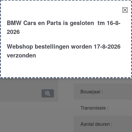
☒
Model :
BMW Cars en Parts is gesloten tm 16-8-
Kleur :
2026
Carroserie :
Webshop bestellingen worden 17-8-2026
verzonden
Motor type :
Type :
Bouwjaar :
Transmissie :
Aantal deuren :