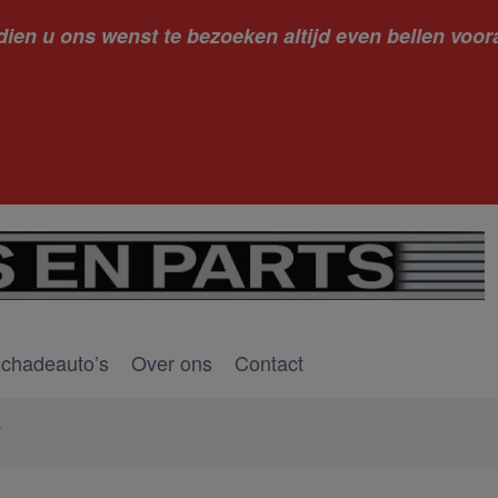
dien u ons wenst te bezoeken altijd even bellen voora
kantie ge
schadeauto’s
Over ons
Contact
V