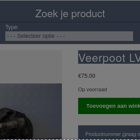
Zoek je product
Type:
Veerpoot L
€
75.00
Op voorraad
Veerpoot
Toevoegen aan win
LV
aantal
Productnummer
(graag m