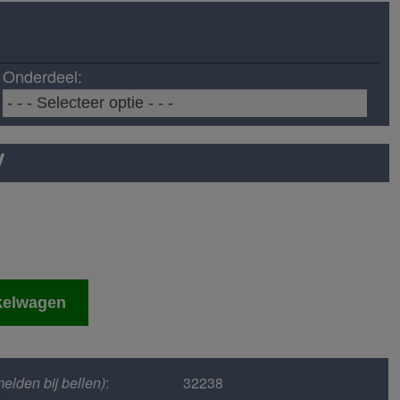
Onderdeel:
V
kelwagen
elden bij bellen)
:
32238