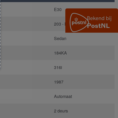
E30
203 - Lachssilber Metallic
Sedan
184KA
316i
1987
Automaat
2 deurs