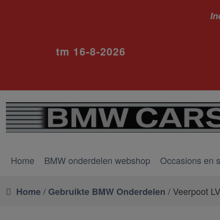
In
ivm va
tm 16-8-2026
Home
BMW onderdelen webshop
Occasions en 
/
/ Veerpoot L
Home
Gebruikte BMW Onderdelen