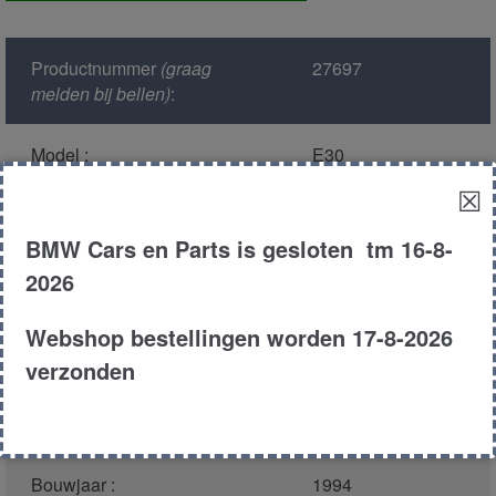
aantal
Productnummer
(graag
27697
melden bij bellen)
:
Model :
E30
☒
Kleur :
283 - Daytona
violet Metallic
BMW Cars en Parts is gesloten tm 16-8-
2026
Carroserie :
Touring
Webshop bestellingen worden 17-8-2026
Motor type :
164E1
verzonden
Type :
316i
Bouwjaar :
1994