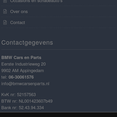
Occasions en schadeauto’s
Over ons
Contact
Contactgegevens
BMW Cars en Parts
Eerste Industrieweg 20
9902 AM Appingedam
tel:
06-30061576
info@bmwcarsenparts.nl
KvK nr: 52157563
BTW nr: NL001423607b49
Bank nr: 52.43.94.334
IBAN: NL68ABNA0524394334