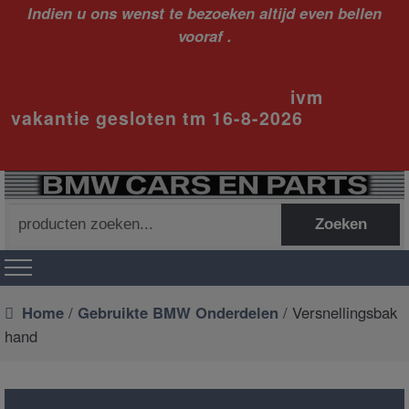
Indien u ons wenst te bezoeken altijd even bellen
vooraf .
ivm
vakantie gesloten tm 16-8-2026
Zoeken
Zoeken
naar:
Home
/
Gebruikte BMW Onderdelen
/ Versnellingsbak
hand