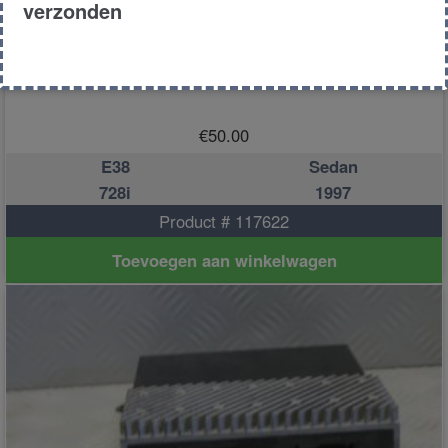
verzonden
versterker
€
50.00
E38
Sedan
728i
1997
Product # 117622
Toevoegen aan winkelwagen