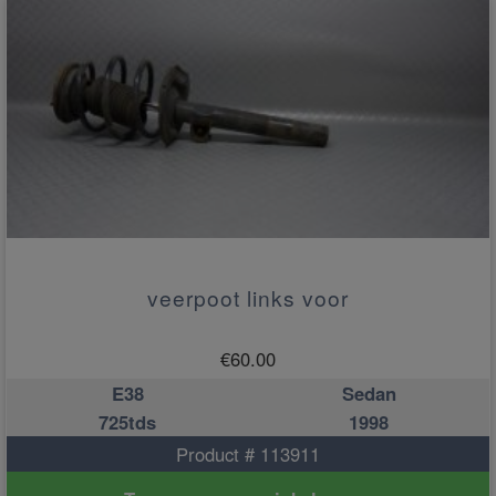
veerpoot links voor
€
60.00
E38
Sedan
725tds
1998
Product # 113911