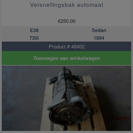
Versnellingsbak automaat
€
250.00
E38
Sedan
730i
1994
Product # 48402
Toevoegen aan winkelwagen