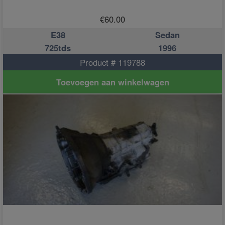
€
60.00
E38
Sedan
725tds
1996
Product # 119788
Toevoegen aan winkelwagen