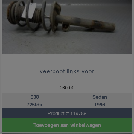
veerpoot links voor
€
60.00
E38
Sedan
725tds
1996
Product # 119789
Toevoegen aan winkelwagen