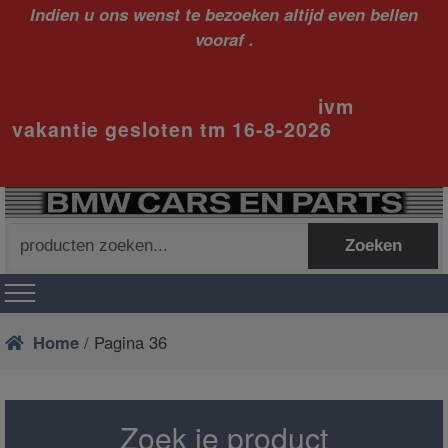
Indien u ons wenst te bezoeken altijd even bellen
vooraf .
ivm
vakantie gesloten tm 16-8-2026
Zoeken
Zoeken
naar:
Home
/ Pagina 36
Zoek je product