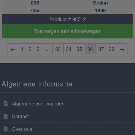
E38
Sedan
735i
1996
Product # 98512
Toevoegen aan winkelwagen
←
1
2
3
…
33
34
35
36
37
38
→
Algemene informatie
Algemene voorwaarden
Contact
Over ons