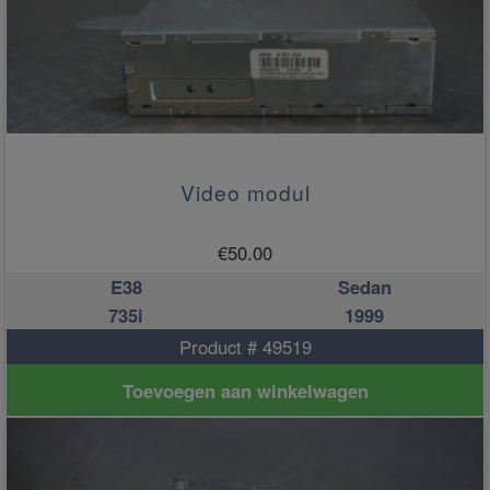
Video modul
€
50.00
E38
Sedan
735i
1999
Product # 49519
Toevoegen aan winkelwagen