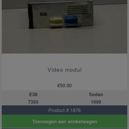
Video modul
€
50.00
E38
Sedan
735il
1999
Product # 1876
Toevoegen aan winkelwagen