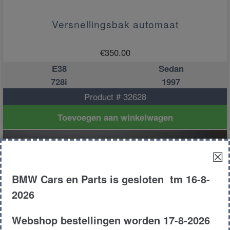
Versnellingsbak automaat
€
350.00
E38
Sedan
728i
1997
Product # 32628
Toevoegen aan winkelwagen
☒
BMW Cars en Parts is gesloten tm 16-8-
2026
Webshop bestellingen worden 17-8-2026