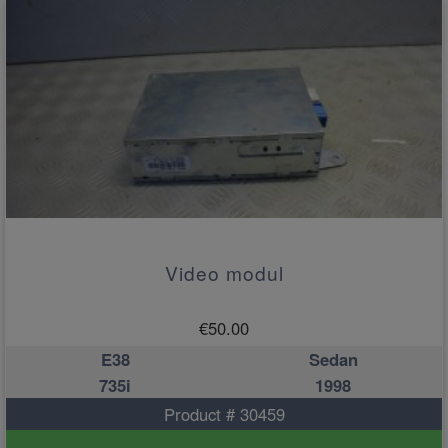
Video modul
€
50.00
E38
Sedan
735i
1998
Product # 30459