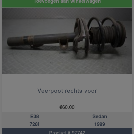
Toevoegen aan winkelwagen
Veerpoot rechts voor
€
60.00
E38
Sedan
728i
1999
Product # 97742