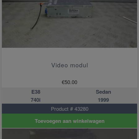
Video modul
€
50.00
E38
Sedan
740i
1999
Product # 43280
Toevoegen aan winkelwagen