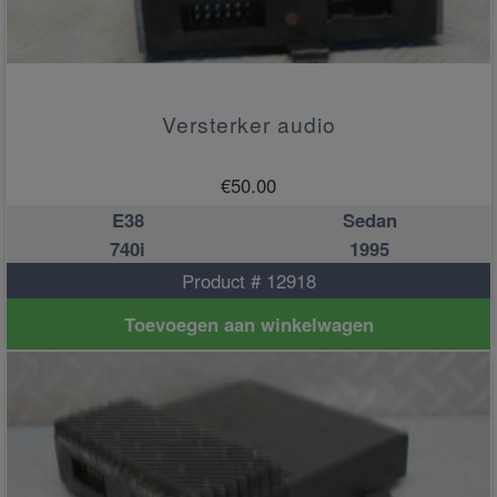
Versterker audio
€
50.00
E38
Sedan
740i
1995
Product # 12918
Toevoegen aan winkelwagen