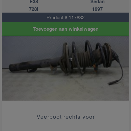
E38
Sedan
728i
1997
Product # 117632
Toevoegen aan winkelwagen
Veerpoot rechts voor