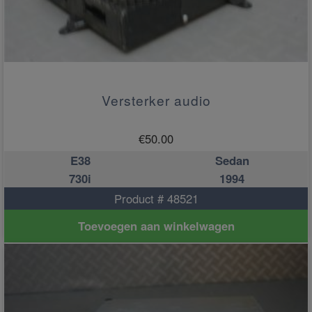
Versterker audio
€
50.00
E38
Sedan
730i
1994
Product # 48521
Toevoegen aan winkelwagen