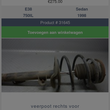
€
275.00
E38
Sedan
750IL
1998
Product # 31645
Toevoegen aan winkelwagen
veerpoot rechts voor