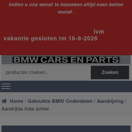
Indien u ons wenst te bezoeken altijd even bellen
vooraf .
ivm
vakantie gesloten tm 16-8-2026
Zoeken
Zoeken
naar:
Home
/
Gebruikte BMW Onderdelen
/
Aandrijving
/
Aandrijfas links achter