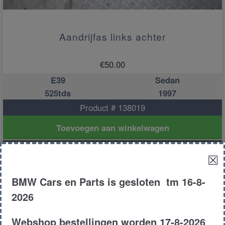
Aandrijfas links achter
€
50.00
E39
Sedan
525tds
1997
Product # 138019
Toevoegen aan winkelwagen
☒
BMW Cars en Parts is gesloten tm 16-8-
2026
Webshop bestellingen worden 17-8-2026