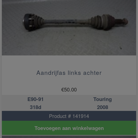
Aandrijfas links achter
€
50.00
E90-91
Touring
318d
2008
Product # 141914
Toevoegen aan winkelwagen