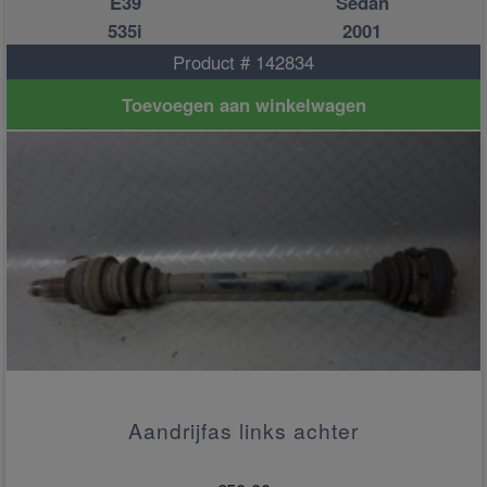
E39
Sedan
535i
2001
Product # 142834
Toevoegen aan winkelwagen
Aandrijfas links achter