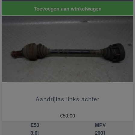
Toevoegen aan winkelwagen
Aandrijfas links achter
€
50.00
E53
MPV
3.0i
2001