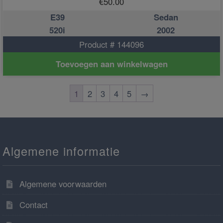
€
50.00
E39
Sedan
520i
2002
Product # 144096
Toevoegen aan winkelwagen
1
2
3
4
5
→
Algemene informatie
Algemene voorwaarden
Contact