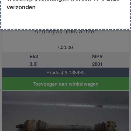
verzonden
Aandrijfas links achter
€
50.00
E53
MPV
3.0i
2001
Product # 138435
Toevoegen aan winkelwagen