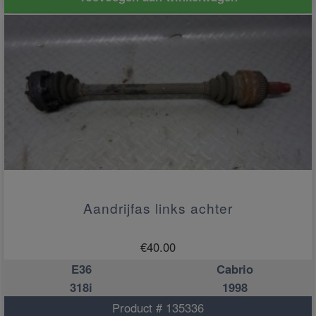
Aandrijfas links achter
€
40.00
E36
Cabrio
318i
1998
Product # 135336