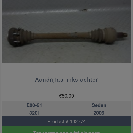
Aandrijfas links achter
€
50.00
E90-91
Sedan
320i
2005
Product # 142774
Toevoegen aan winkelwagen