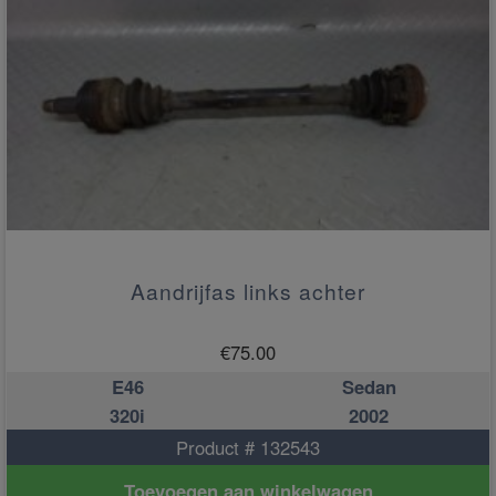
Aandrijfas links achter
€
75.00
E46
Sedan
320i
2002
Product # 132543
Toevoegen aan winkelwagen