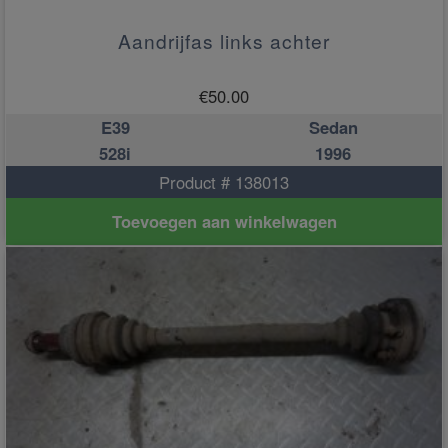
Aandrijfas links achter
€
50.00
E39
Sedan
528i
1996
Product # 138013
Toevoegen aan winkelwagen