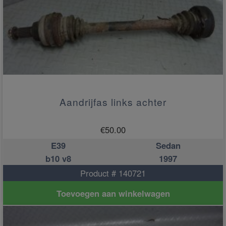
Aandrijfas links achter
€
50.00
E39
Sedan
b10 v8
1997
Product # 140721
Toevoegen aan winkelwagen