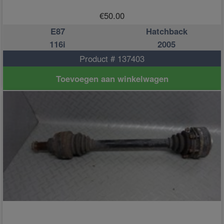
€
50.00
E87
Hatchback
116i
2005
Product # 137403
Toevoegen aan winkelwagen