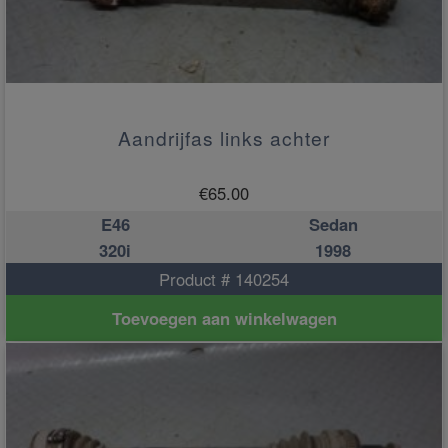
Aandrijfas links achter
€
65.00
E46
Sedan
320i
1998
Product # 140254
Toevoegen aan winkelwagen