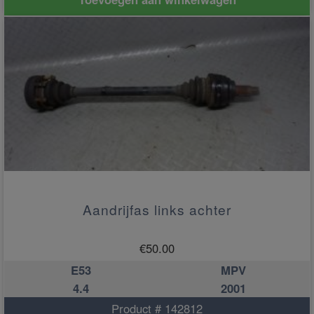
Aandrijfas links achter
€
50.00
E53
MPV
4.4
2001
Product # 142812