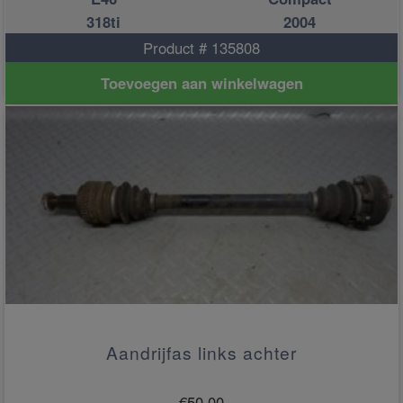
318ti
2004
Product # 135808
Toevoegen aan winkelwagen
Aandrijfas links achter
€
50.00