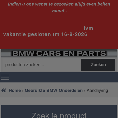
Indien u ons wenst te bezoeken altijd even bellen
vooraf .
ivm
vakantie gesloten tm 16-8-2026
Zoeken
Zoeken
naar:
Home
/
Gebruikte BMW Onderdelen
/ Aandrijving
Zoek je product