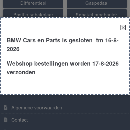
Differentieel
Gaspedaal
Positie schakelaar
Schakel mechaniek
☒
Stelaandrijving tempomaat
Tussenas / Cardanas
Tussenbak
Versnellingsbak automaat
BMW Cars en Parts is gesloten tm 16-8-
2026
Versnellingsbak hand
Vliegwiel
Webshop bestellingen worden 17-8-2026
verzonden
Algemene informatie
Algemene voorwaarden
Contact