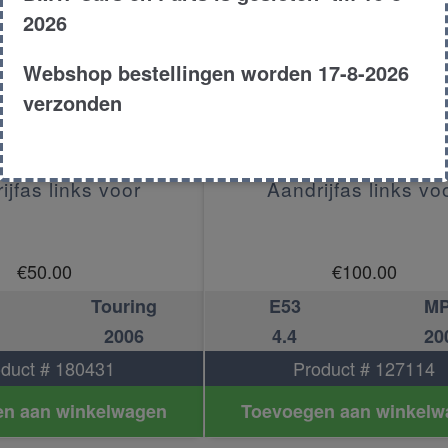
2026
Webshop bestellingen worden 17-8-2026
verzonden
ijfas links voor
Aandrijfas links vo
€
50.00
€
100.00
Touring
E53
M
2006
4.4
20
duct # 180431
Product # 127114
n aan winkelwagen
Toevoegen aan winkelw