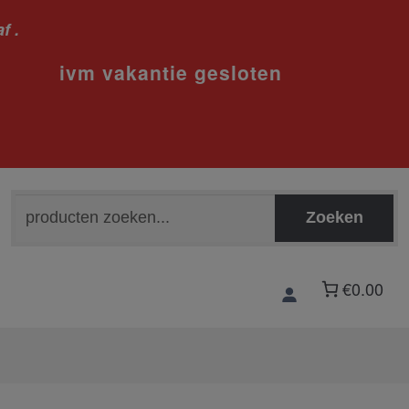
f .
sloten
Zoeken
Zoeken
naar:
€0.00