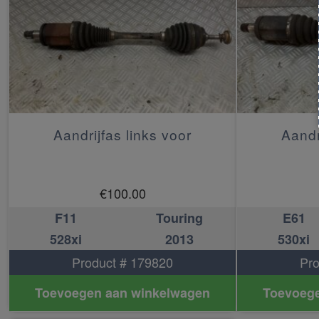
Aandrijfas links voor
Aandr
€
100.00
F11
Touring
E61
528xi
2013
530xi
Product # 179820
Pro
Toevoegen aan winkelwagen
Toevoege