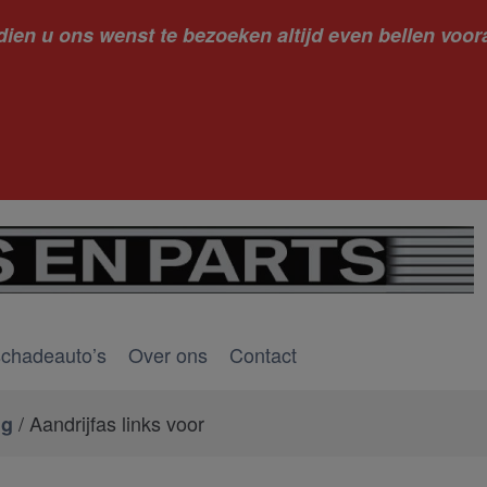
dien u ons wenst te bezoeken altijd even bellen voora
kantie ge
schadeauto’s
Over ons
Contact
/ Aandrijfas links voor
ng