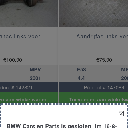
ijfas links voor
Aandrijfas links vo
€
100.00
€
75.00
MPV
E53
M
2001
4.4
20
duct # 142321
Product # 147089
n aan winkelwagen
Toevoegen aan winkelw
☒
BMW Cars en Parts is gesloten tm 16-8-