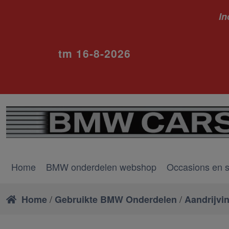
In
ivm va
tm 16-8-2026
Home
BMW onderdelen webshop
Occasions en 
/
/
Home
Gebruikte BMW Onderdelen
Aandrijvi