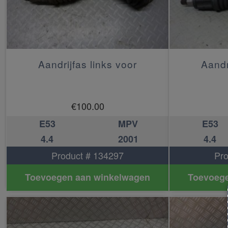
Aandrijfas links voor
Aandr
€
100.00
E53
MPV
E53
4.4
2001
4.4
Product # 134297
Pro
Toevoegen aan winkelwagen
Toevoege