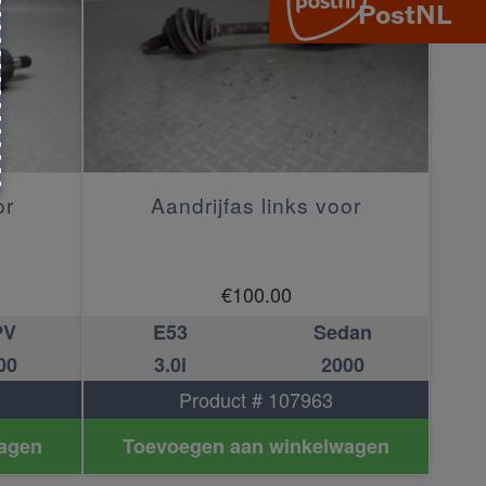
or
Aandrijfas links voor
€
100.00
PV
E53
Sedan
00
3.0i
2000
Product # 107963
agen
Toevoegen aan winkelwagen