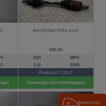
or
Aandrijfas links voor
€
50.00
PV
E83
MPV
01
2.0i
2008
Product # 172317
agen
Toevoegen aan winkelwagen