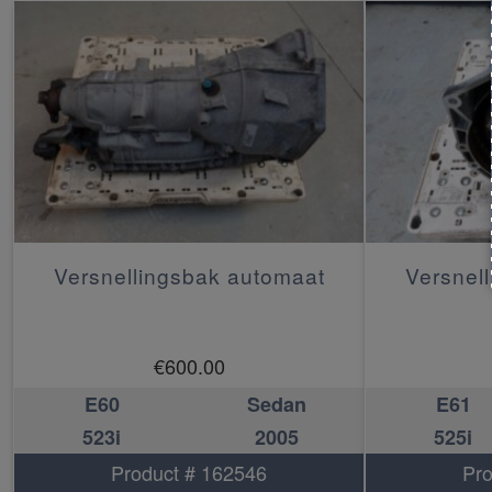
Versnellingsbak automaat
Versnel
€
600.00
E60
Sedan
E61
523i
2005
525i
Product # 162546
Pro