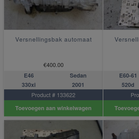
Versnellingsbak automaat
Versnel
€
400.00
E46
Sedan
E60-61
330xi
2001
520d
Product # 133622
Pro
Toevoegen aan winkelwagen
Toevoege