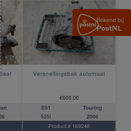
maat
Versnellingsbak automaat
€
600.00
dan
E61
Touring
06
525i
2006
Product # 169248