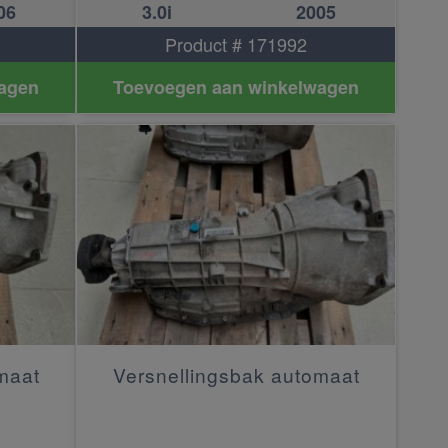
06
3.0i
2005
Product # 171992
agen
Toevoegen aan winkelwagen
maat
Versnellingsbak automaat