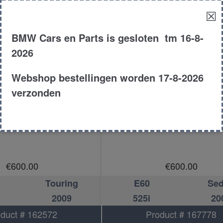
☒
BMW Cars en Parts is gesloten tm 16-8-
2026
Webshop bestellingen worden 17-8-2026
verzonden
lingsbak automaat
Versnellingsbak auto
€
600.00
€
600.00
Touring
E60
Se
2009
525i
20
duct # 162572
Product # 167778