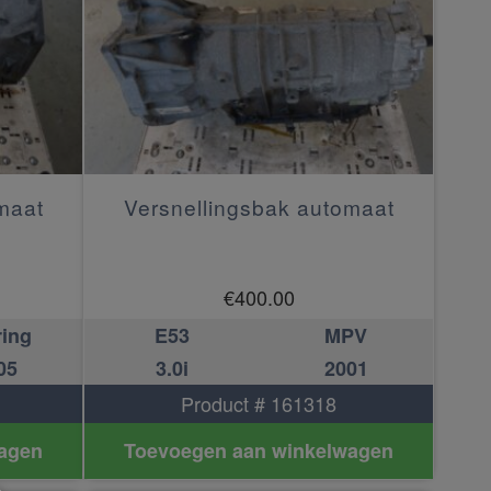
maat
Versnellingsbak automaat
€
400.00
ring
E53
MPV
05
3.0i
2001
Product # 161318
agen
Toevoegen aan winkelwagen