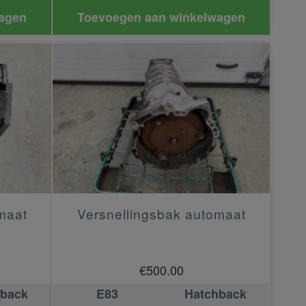
agen
Toevoegen aan winkelwagen
maat
Versnellingsbak automaat
€
500.00
hback
E83
Hatchback