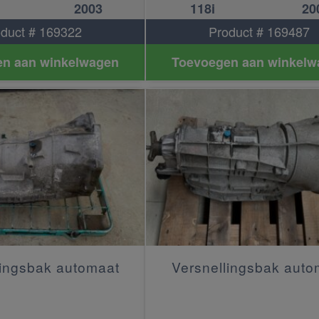
2003
118i
20
duct # 169322
Product # 169487
n aan winkelwagen
Toevoegen aan winkelw
lingsbak automaat
Versnellingsbak auto