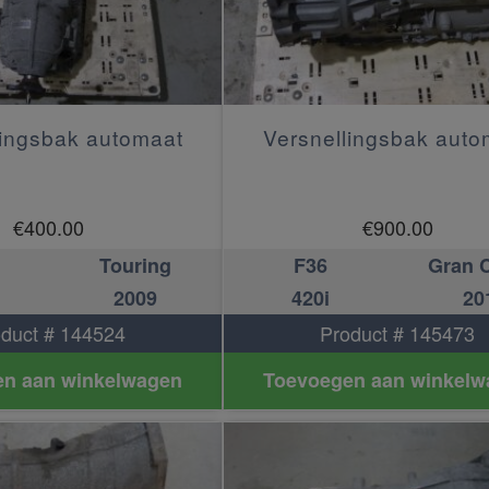
lingsbak automaat
Versnellingsbak auto
€
400.00
€
900.00
Touring
F36
Gran 
2009
420i
20
duct # 144524
Product # 145473
n aan winkelwagen
Toevoegen aan winkelw