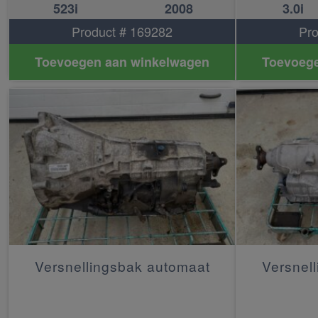
523i
2008
3.0i
Product # 169282
Pro
Toevoegen aan winkelwagen
Toevoege
Versnellingsbak automaat
Versnel