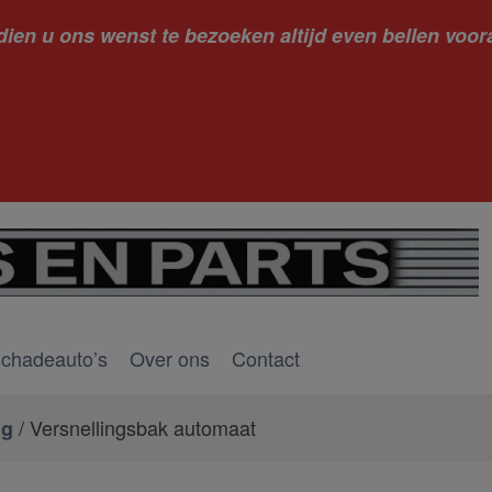
dien u ons wenst te bezoeken altijd even bellen voora
kantie ge
schadeauto’s
Over ons
Contact
/ Versnellingsbak automaat
ng