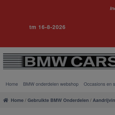
In
ivm va
tm 16-8-2026
Home
BMW onderdelen webshop
Occasions en 
/
/
Home
Gebruikte BMW Onderdelen
Aandrijvi