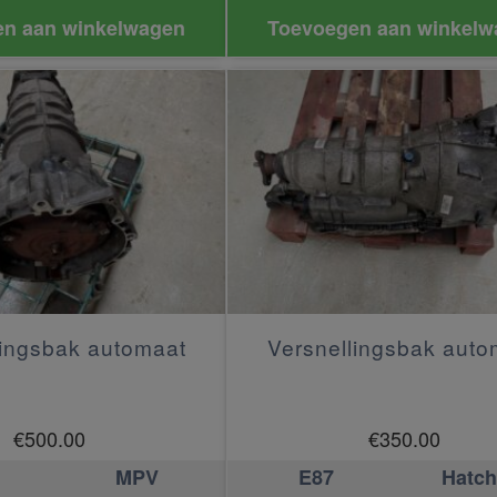
n aan winkelwagen
Toevoegen aan winkelw
lingsbak automaat
Versnellingsbak auto
€
500.00
€
350.00
MPV
E87
Hatc