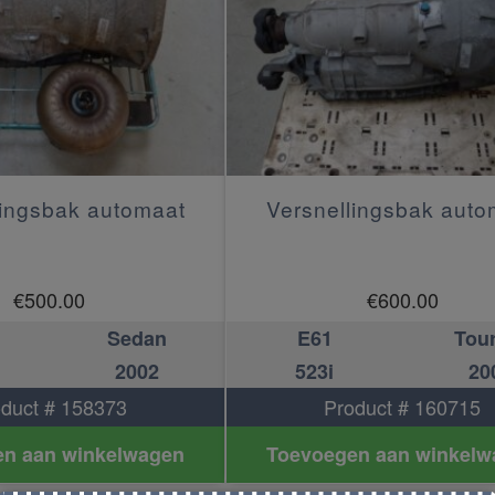
lingsbak automaat
Versnellingsbak auto
€
500.00
€
600.00
Sedan
E61
Tou
2002
523i
20
duct # 158373
Product # 160715
n aan winkelwagen
Toevoegen aan winkelw