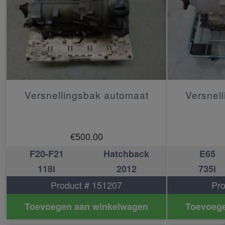
Versnellingsbak automaat
Versnel
€
500.00
F20-F21
Hatchback
E65
118i
2012
735i
Product # 151207
Pro
Toevoegen aan winkelwagen
Toevoege