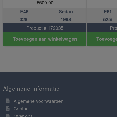
€
500.00
E46
Sedan
E61
328i
1998
525i
Product # 172035
Pro
Toevoegen aan winkelwagen
Toevoege
Algemene informatie
Algemene voorwaarden
Contact
Over ons