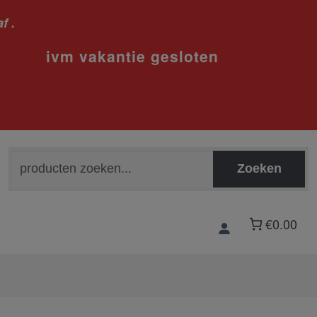
f .
sloten
Zoeken
Zoeken
naar:
€0.00