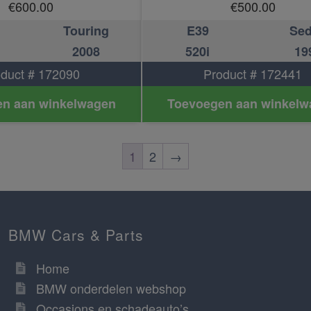
€
600.00
€
500.00
Touring
E39
Se
2008
520i
19
duct # 172090
Product # 172441
n aan winkelwagen
Toevoegen aan winkelw
1
2
→
BMW Cars & Parts
Home
BMW onderdelen webshop
Occasions en schadeauto’s