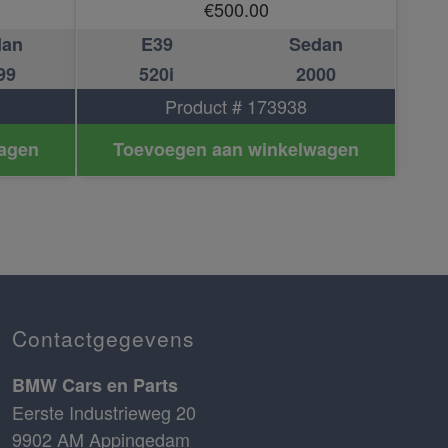
€
500.00
dan
E39
Sedan
99
520i
2000
Product # 173938
agen
Toevoegen aan winkelwagen
Contactgegevens
BMW Cars en Parts
Eerste Industrieweg 20
9902 AM Appingedam