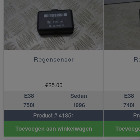
Regensensor
R
€
25.00
E38
Sedan
E38
750i
1996
740i
Product # 41851
Pr
Toevoegen aan winkelwagen
Toevoege