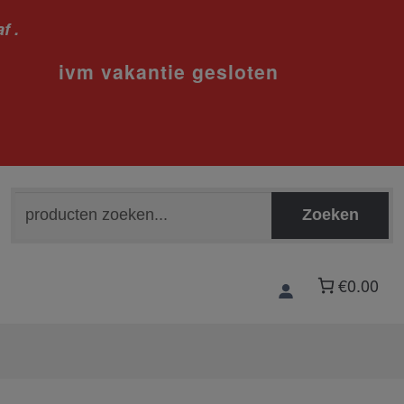
f .
sloten
Zoeken
Zoeken
naar:
€0.00