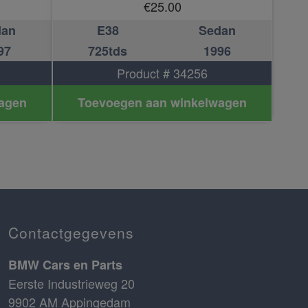
€
25.00
dan
E38
Sedan
97
725tds
1996
Product # 34256
agen
Toevoegen aan winkelwagen
Contactgegevens
BMW Cars en Parts
Eerste Industrieweg 20
9902 AM Appingedam