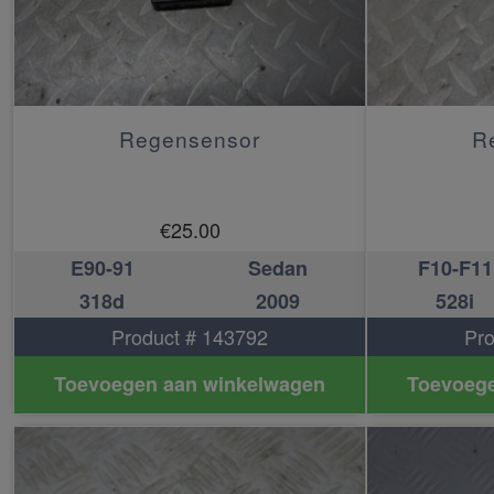
Regensensor
R
€
25.00
E90-91
Sedan
F10-F11
318d
2009
528i
Product # 143792
Pro
Toevoegen aan winkelwagen
Toevoege