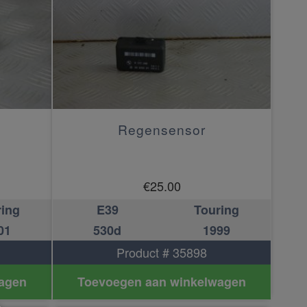
Regensensor
€
25.00
ring
E39
Touring
01
530d
1999
Product # 35898
agen
Toevoegen aan winkelwagen