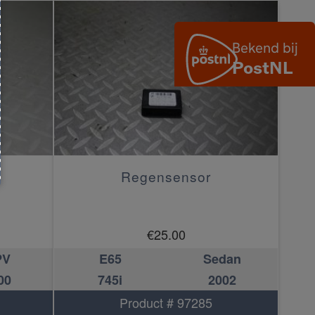
Regensensor
€
25.00
PV
E65
Sedan
00
745i
2002
Product # 97285