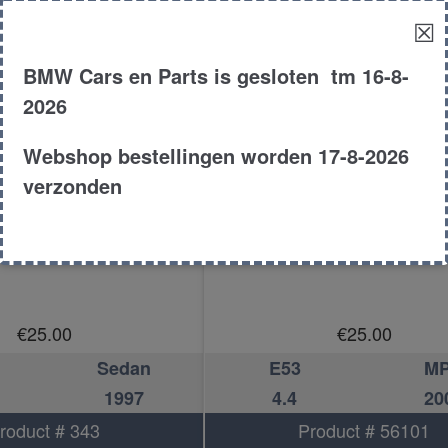
☒
BMW Cars en Parts is gesloten tm 16-8-
2026
Webshop bestellingen worden 17-8-2026
verzonden
egensensor
Regensensor
€
25.00
€
25.00
Sedan
E53
M
1997
4.4
20
roduct # 343
Product # 56101