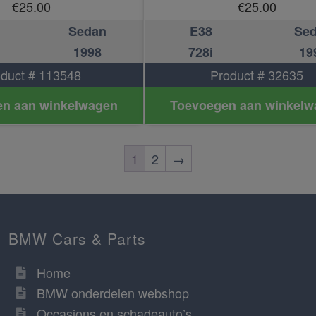
€
25.00
€
25.00
Sedan
E38
Se
1998
728i
19
duct # 113548
Product # 32635
n aan winkelwagen
Toevoegen aan winkelw
1
2
→
BMW Cars & Parts
Home
BMW onderdelen webshop
Occasions en schadeauto’s