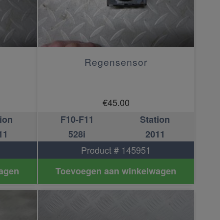
Regensensor
€
45.00
ion
F10-F11
Station
11
528i
2011
Product # 145951
agen
Toevoegen aan winkelwagen