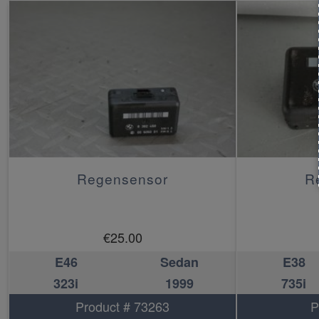
Regensensor
R
€
25.00
E46
Sedan
E38
323i
1999
735i
Product # 73263
P