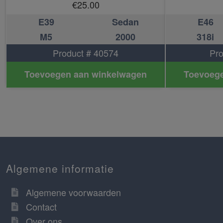
€
25.00
E39
Sedan
E46
M5
2000
318i
Product # 40574
Pro
Toevoegen aan winkelwagen
Toevoege
Algemene informatie
Algemene voorwaarden
Contact
Over ons