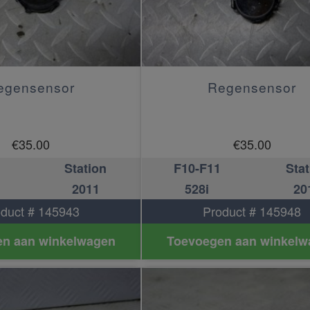
egensensor
Regensensor
€
35.00
€
35.00
Station
F10-F11
Stat
2011
528i
20
duct # 145943
Product # 145948
n aan winkelwagen
Toevoegen aan winkelw