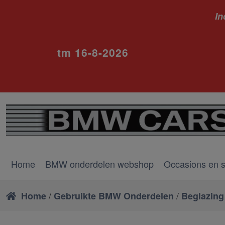
In
ivm va
tm 16-8-2026
Home
BMW onderdelen webshop
Occasions en 
/
/
Home
Gebruikte BMW Onderdelen
Beglazing