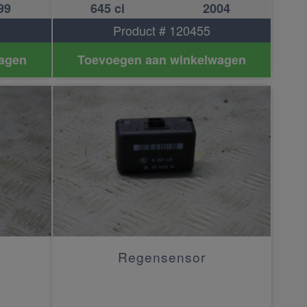
99
645 ci
2004
Product # 120455
agen
Toevoegen aan winkelwagen
Regensensor