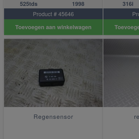
525tds
1998
316i
Product # 45646
Pr
Toevoegen aan winkelwagen
Toevoege
Regensensor
r