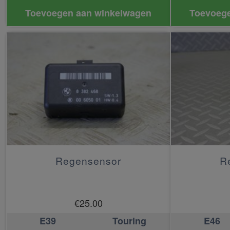
Toevoegen aan winkelwagen
Toevoege
Regensensor
R
€
25.00
E39
Touring
E46