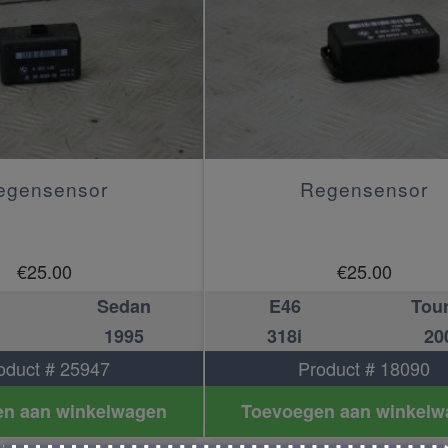
egensensor
Regensensor
€
25.00
€
25.00
Sedan
E46
Tou
1995
318i
20
oduct # 25947
Product # 18090
n aan winkelwagen
Toevoegen aan winkelw