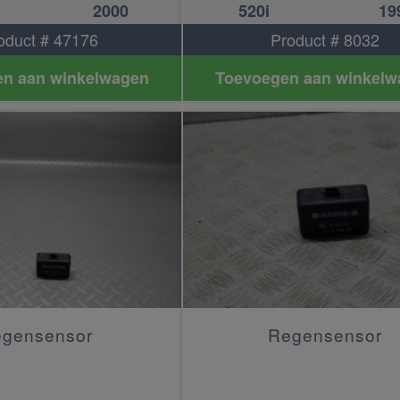
2000
520i
19
oduct # 47176
Product # 8032
n aan winkelwagen
Toevoegen aan winkelw
egensensor
Regensensor