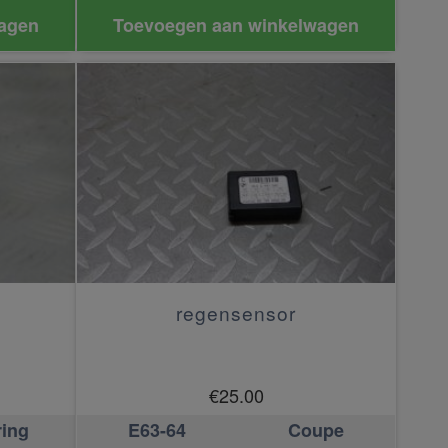
agen
Toevoegen aan winkelwagen
regensensor
€
25.00
ring
E63-64
Coupe