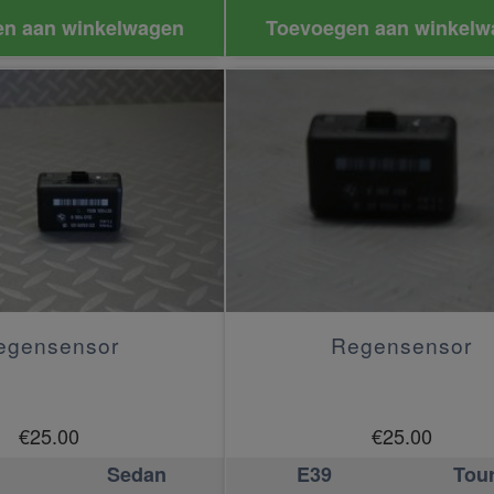
n aan winkelwagen
Toevoegen aan winkelw
egensensor
Regensensor
€
25.00
€
25.00
Sedan
E39
Tou