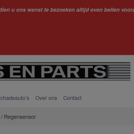
dien u ons wenst te bezoeken altijd even bellen voora
kantie ge
schadeauto’s
Over ons
Contact
/ Regensensor