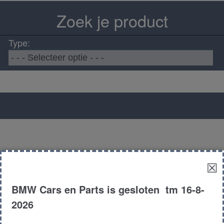
Zoek je product
Type:
☒
BMW Cars en Parts is gesloten tm 16-8-
2026