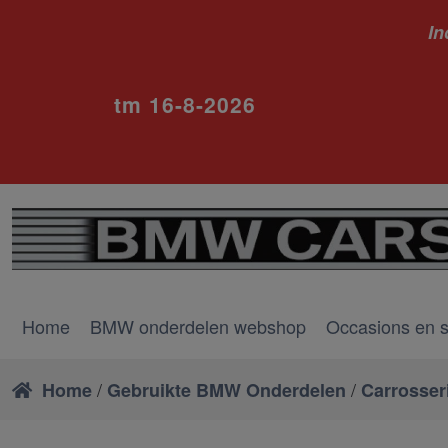
In
ivm va
tm 16-8-2026
Home
BMW onderdelen webshop
Occasions en 
/
/
Home
Gebruikte BMW Onderdelen
Carrosser