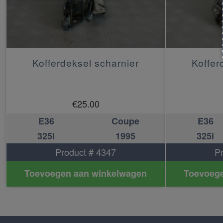
Kofferdeksel scharnier
Koffer
€
25.00
E36
Coupe
E36
325i
1995
325i
Product # 4347
P
Toevoegen aan winkelwagen
Toevoege