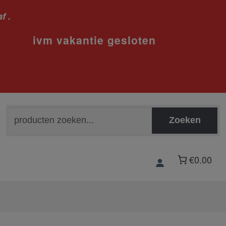
f .
sloten
Zoeken
Zoeken
naar:
€0.00