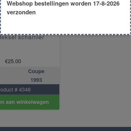
Webshop bestellingen worden 17-8-2026
verzonden
deksel scharnier
€
25.00
Coupe
1993
roduct # 4348
n aan winkelwagen