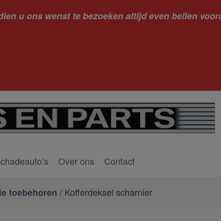
dien u ons wenst te bezoeken altijd even bellen voora
kantie ge
schadeauto’s
Over ons
Contact
/ Kofferdeksel scharnier
ie toebehoren