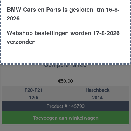
BMW Cars en Parts is gesloten tm 16-8-
2026
Webshop bestellingen worden 17-8-2026
verzonden
Computer airco
€
50.00
F20-F21
Hatchback
120i
2014
Product # 145799
Toevoegen aan winkelwagen