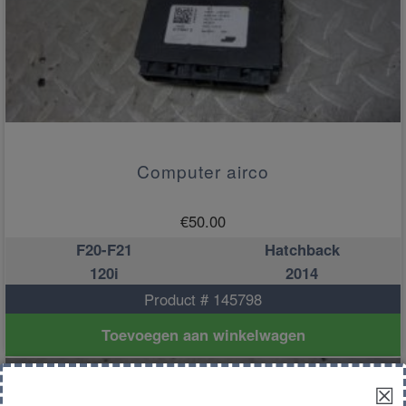
Computer airco
€
50.00
F20-F21
Hatchback
120i
2014
Product # 145798
Toevoegen aan winkelwagen
☒