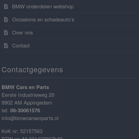
BMW onderdelen webshop
Occasions en schadeauto’s
Over ons
Contact
Contactgegevens
BMW Cars en Parts
Eerste Industrieweg 20
9902 AM Appingedam
tel:
06-30061576
info@bmwcarsenparts.nl
KvK nr: 52157563
BTW nr: NL001423607b49