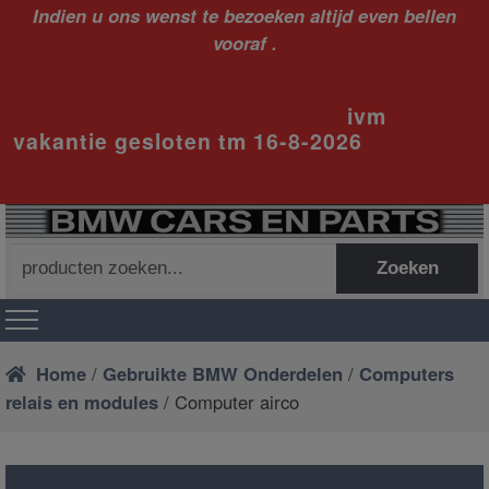
Indien u ons wenst te bezoeken altijd even bellen
vooraf .
ivm
vakantie gesloten tm 16-8-2026
Zoeken
Zoeken
naar:
Home
/
Gebruikte BMW Onderdelen
/
Computers
relais en modules
/ Computer airco