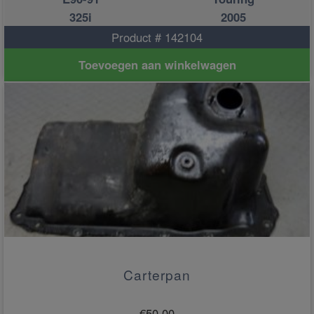
325i
2005
Product # 142104
Toevoegen aan winkelwagen
Carterpan
€
50.00