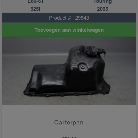
E60-61
Touring
525i
2005
Product # 129843
Toevoegen aan winkelwagen
Carterpan