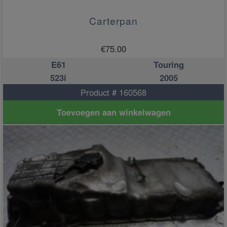
Carterpan
€
75.00
E61
Touring
523i
2005
Product # 160568
Toevoegen aan winkelwagen