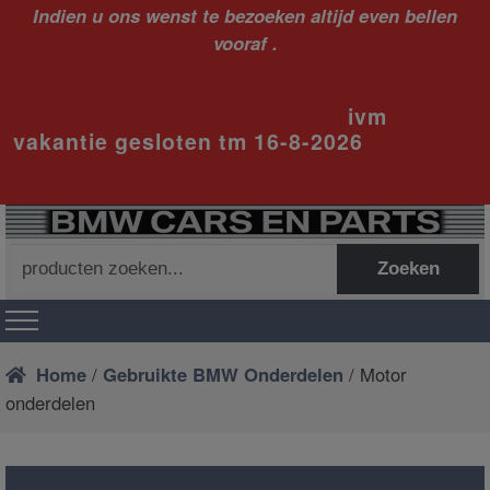
Indien u ons wenst te bezoeken altijd even bellen
vooraf .
ivm
vakantie gesloten tm 16-8-2026
Zoeken
Zoeken
naar:
Home
/
Gebruikte BMW Onderdelen
/ Motor
onderdelen