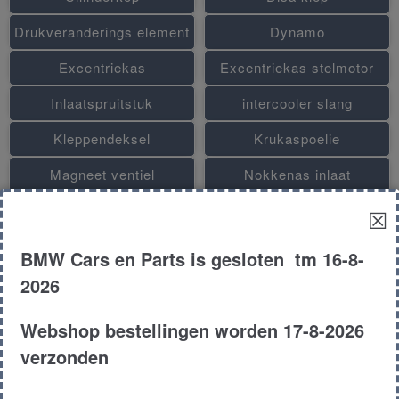
Drukveranderings element
Dynamo
Excentriekas
Excentriekas stelmotor
Inlaatspruitstuk
intercooler slang
Kleppendeksel
Krukaspoelie
Magneet ventiel
Nokkenas inlaat
Nokkenas uitlaat
Oliefilter huis
☒
Olieniveau sensor
Oliepomp
BMW Cars en Parts is gesloten tm 16-8-
Riemspanner
Secundaire luchtpomp
2026
Stelmotor inlaatspruitstuk
Turbo
Webshop bestellingen worden 17-8-2026
Vacuumpomp
Vanos dubbel
verzonden
Vanos inlaat
Vanos uitlaat