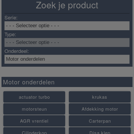
Zoek je product
Serie:
Type:
Onderdeel:
Motor onderdelen
actuator turbo
krukas
motorsteun
Afdekking motor
AGR vrentiel
Carterpan
Cilinderkop
Disa klep