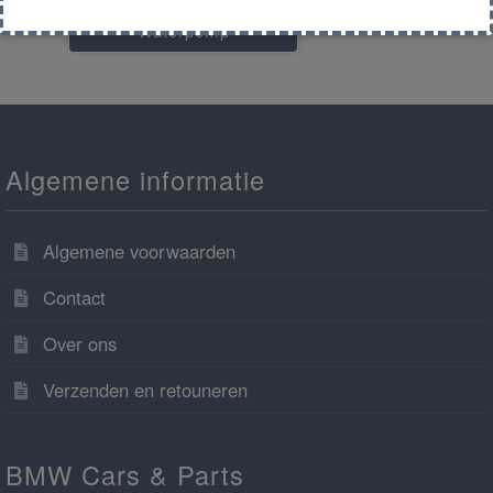
Waterpomp
Algemene informatie
Algemene voorwaarden
Contact
Over ons
Verzenden en retouneren
BMW Cars & Parts