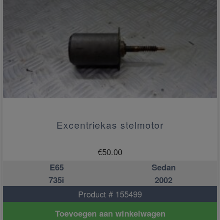
Excentriekas stelmotor
€
50.00
E65
Sedan
735i
2002
Product # 155499
Toevoegen aan winkelwagen