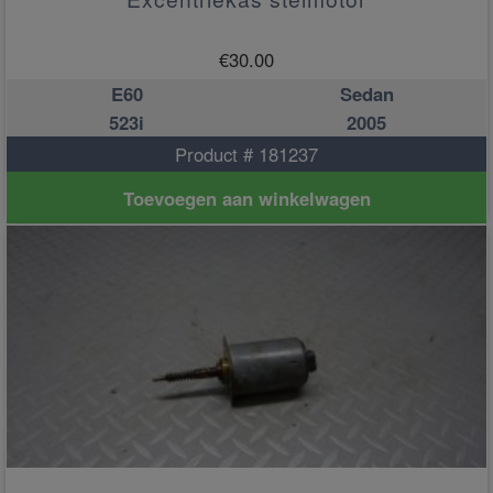
€
30.00
E60
Sedan
523i
2005
Product # 181237
Toevoegen aan winkelwagen