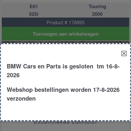
E61
Touring
525i
2006
Product # 176895
Toevoegen aan winkelwagen
☒
BMW Cars en Parts is gesloten tm 16-8-
2026
Webshop bestellingen worden 17-8-2026
verzonden
Excentriekas stelmotor