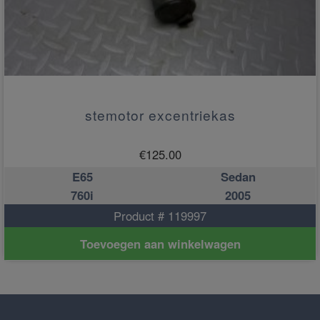
stemotor excentriekas
€
125.00
E65
Sedan
760i
2005
Product # 119997
Toevoegen aan winkelwagen