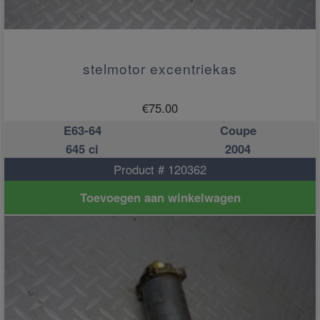
stelmotor excentriekas
€
75.00
E63-64
Coupe
645 ci
2004
Product # 120362
Toevoegen aan winkelwagen