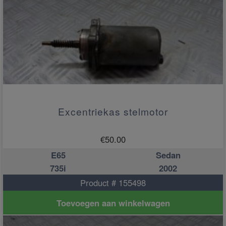
Excentriekas stelmotor
€
50.00
E65
Sedan
735i
2002
Product # 155498
Toevoegen aan winkelwagen