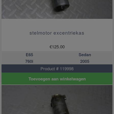
stelmotor excentriekas
€
125.00
E65
Sedan
760i
2005
Product # 119998
Toevoegen aan winkelwagen