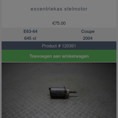
excentriekas stelmotor
€
75.00
E63-64
Coupe
645 ci
2004
Product # 120361
Toevoegen aan winkelwagen