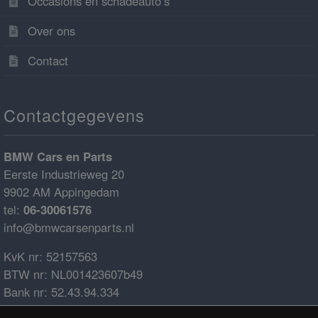
Occasions en schadeauto’s
Over ons
Contact
Contactgegevens
BMW Cars en Parts
Eerste Industrieweg 20
9902 AM Appingedam
tel:
06-30061576
info@bmwcarsenparts.nl
KvK nr: 52157563
BTW nr: NL001423607b49
Bank nr: 52.43.94.334
IBAN: NL68ABNA0524394334