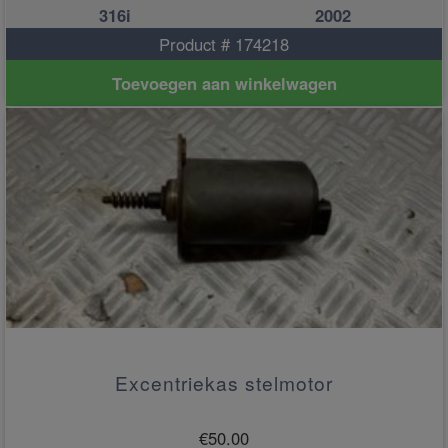
316i
2002
Product # 174218
Toevoegen aan winkelwagen
Excentriekas stelmotor
€
50.00