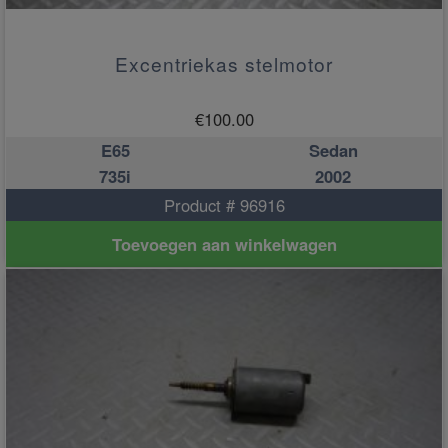
Excentriekas stelmotor
€
100.00
E65
Sedan
735i
2002
Product # 96916
Toevoegen aan winkelwagen