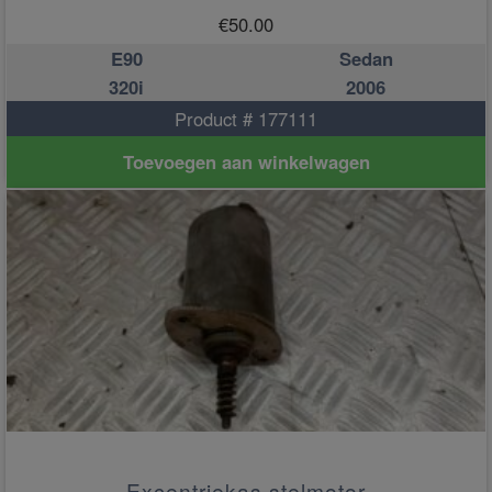
€
50.00
E90
Sedan
320i
2006
Product # 177111
Toevoegen aan winkelwagen
Excentriekas stelmotor