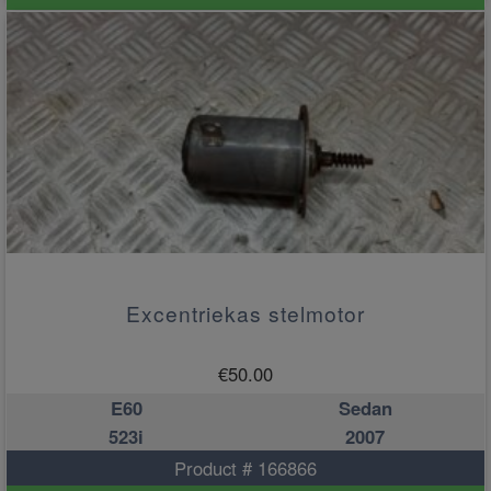
Excentriekas stelmotor
€
50.00
E60
Sedan
523i
2007
Product # 166866