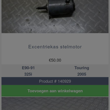
Excentriekas stelmotor
€
50.00
E90-91
Touring
325i
2005
Product # 140929
Toevoegen aan winkelwagen