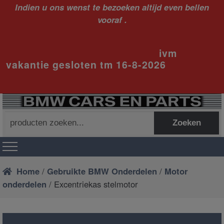
Indien u ons wenst te bezoeken altijd even bellen
vooraf .
ivm
vakantie gesloten tm 16-8-2026
Zoeken
Zoeken
naar:
Home
/
Gebruikte BMW Onderdelen
/
Motor
onderdelen
/ Excentriekas stelmotor