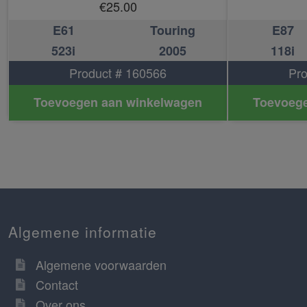
€
25.00
E61
Touring
E87
523i
2005
118i
Product # 160566
Pro
Toevoegen aan winkelwagen
Toevoege
Algemene informatie
Algemene voorwaarden
Contact
Over ons