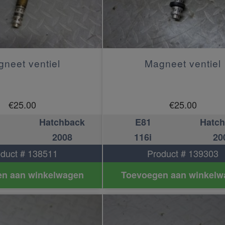
neet ventiel
Magneet ventiel
€
25.00
€
25.00
Hatchback
E81
Hatc
2008
116i
20
duct # 138511
Product # 139303
n aan winkelwagen
Toevoegen aan winkelw