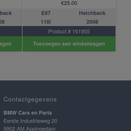
€
25.00
hback
E87
Hatchback
08
118i
2008
Product # 161955
agen
Toevoegen aan winkelwagen
Contactgegevens
BMW Cars en Parts
Eerste Industrieweg 20
9902 AM Appingedam