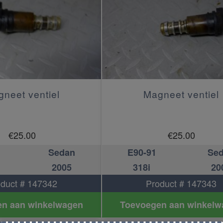
neet ventiel
Magneet ventiel
€
25.00
€
25.00
Sedan
E90-91
Se
2005
318i
20
duct # 147342
Product # 147343
n aan winkelwagen
Toevoegen aan winkelw