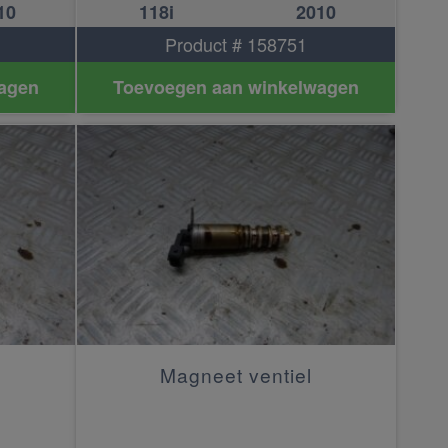
10
118i
2010
Product # 158751
agen
Toevoegen aan winkelwagen
Magneet ventiel