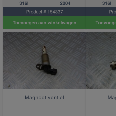
316i
2004
316i
Product # 154337
Pro
Toevoegen aan winkelwagen
Toevoege
Magneet ventiel
Mag