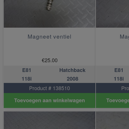
Magneet ventiel
Mag
€
25.00
E81
Hatchback
E81
118i
2008
118i
Product # 138510
Pro
Toevoegen aan winkelwagen
Toevoege