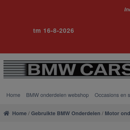
In
ivm va
tm 16-8-2026
Home
BMW onderdelen webshop
Occasions en 
/
/
Home
Gebruikte BMW Onderdelen
Motor ond