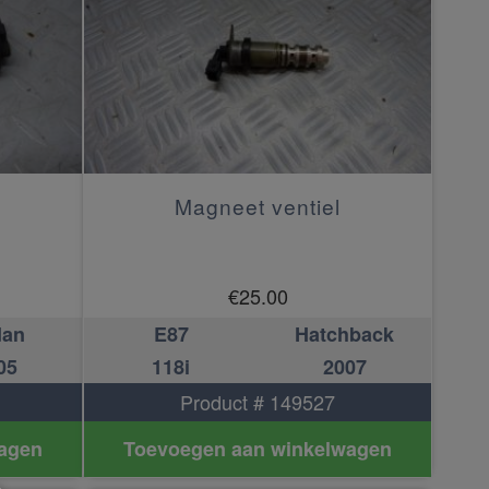
Magneet ventiel
€
25.00
dan
E87
Hatchback
05
118i
2007
Product # 149527
agen
Toevoegen aan winkelwagen