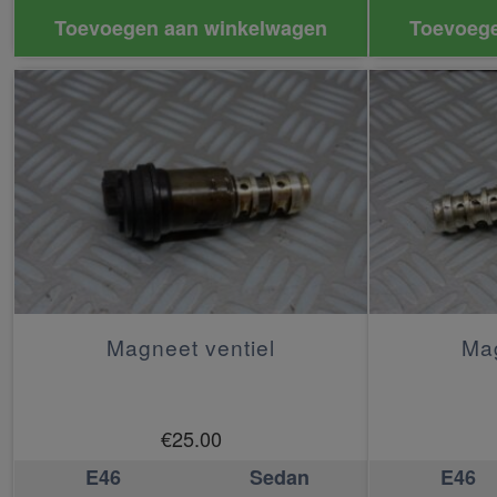
Toevoegen aan winkelwagen
Toevoege
Magneet ventiel
Mag
€
25.00
E46
Sedan
E46