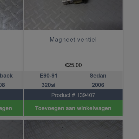
Magneet ventiel
€
25.00
hback
E90-91
Sedan
08
320si
2006
Product # 139407
agen
Toevoegen aan winkelwagen