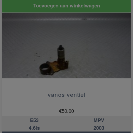
Toevoegen aan winkelwagen
vanos ventiel
€
50.00
E53
MPV
4.6is
2003