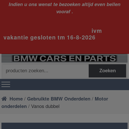
Indien u ons wenst te bezoeken altijd even bellen
vooraf .
ivm
vakantie gesloten tm 16-8-2026
Zoeken
Zoeken
naar:
Home
/
Gebruikte BMW Onderdelen
/
Motor
onderdelen
/ Vanos dubbel