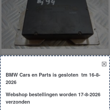
Vanos vnc coomputer
☒
BMW Cars en Parts is gesloten tm 16-8-
€
600.00
2026
E36
Coupe
m3
1994
Webshop bestellingen worden 17-8-2026
Product # 161030
verzonden
Toevoegen aan winkelwagen