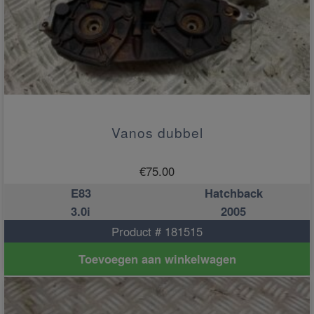
Vanos dubbel
€
75.00
E83
Hatchback
3.0i
2005
Product # 181515
Toevoegen aan winkelwagen