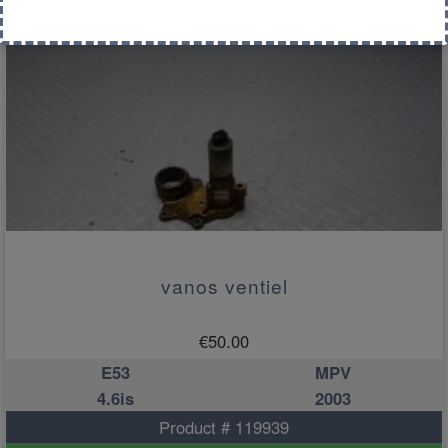
vanos ventiel
€
50.00
E53
MPV
4.6is
2003
Product # 119939