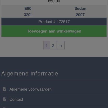
€
50.00
E90
Sedan
320i
2007
Product # 172517
Toevoegen aan winkelwagen
1
2
→
Algemene informatie
Algemene voorwaarden
Contact