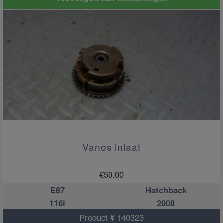
Vanos inlaat
€
50.00
E87
Hatchback
116i
2008
Product # 140323