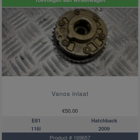
Vanos inlaat
€
50.00
E81
Hatchback
116i
2009
Product # 169657