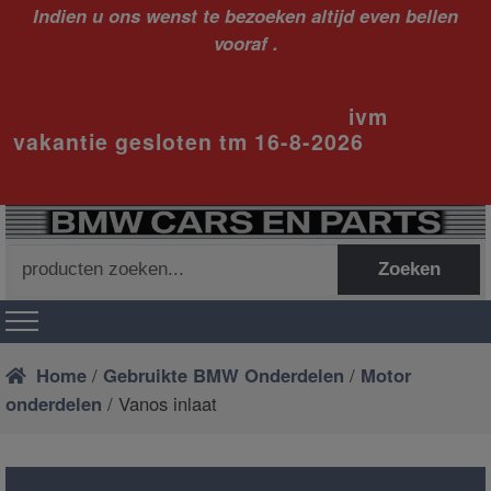
Indien u ons wenst te bezoeken altijd even bellen
vooraf .
ivm
vakantie gesloten tm 16-8-2026
Zoeken
Zoeken
naar:
Home
/
Gebruikte BMW Onderdelen
/
Motor
onderdelen
/ Vanos inlaat