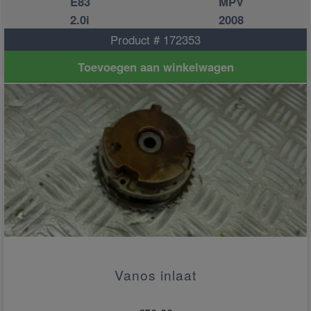
E83
MPV
2.0i
2008
Product # 172353
Toevoegen aan winkelwagen
Vanos inlaat