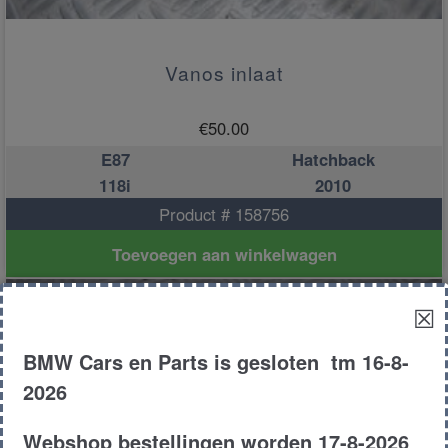
Vanos inlaat
€
50.00
E87
Hatchback
118i
2010
Product # 158756
Toevoegen aan winkelwagen
☒
BMW Cars en Parts is gesloten tm 16-8-
2026
Webshop bestellingen worden 17-8-2026