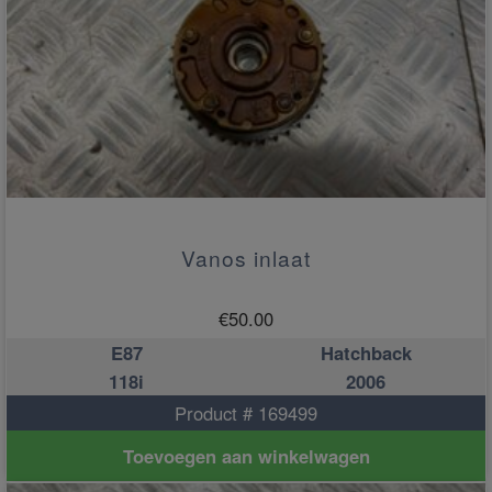
Vanos inlaat
€
50.00
E87
Hatchback
118i
2006
Product # 169499
Toevoegen aan winkelwagen