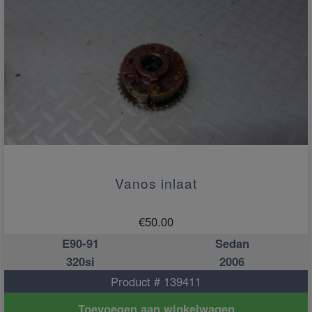
Vanos inlaat
€
50.00
E90-91
Sedan
320si
2006
Product # 139411
Toevoegen aan winkelwagen