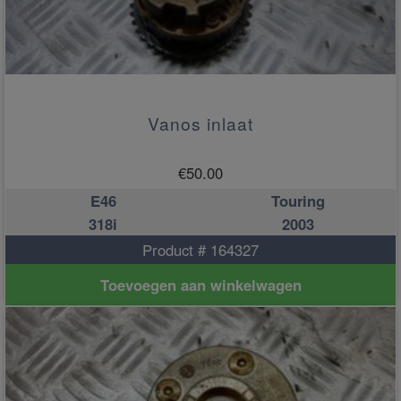
Vanos inlaat
€
50.00
E46
Touring
318i
2003
Product # 164327
Toevoegen aan winkelwagen