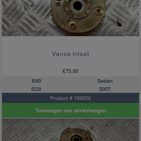
Vanos inlaat
€
75.00
E60
Sedan
523i
2007
Product # 166856
Toevoegen aan winkelwagen