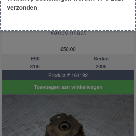
verzonden
Vanos inlaat
€
50.00
E90
Sedan
318i
2005
Product # 164192
Toevoegen aan winkelwagen