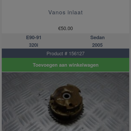
Vanos inlaat
€
50.00
E90-91
Sedan
320i
2005
Product # 156127
Toevoegen aan winkelwagen