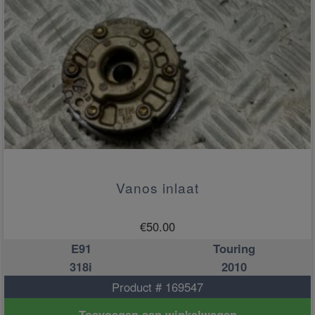
Vanos inlaat
€
50.00
E91
Touring
318i
2010
Product # 169547
Toevoegen aan winkelwagen