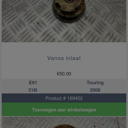
Vanos inlaat
€
50.00
E91
Touring
318i
2008
Product # 169452
Toevoegen aan winkelwagen