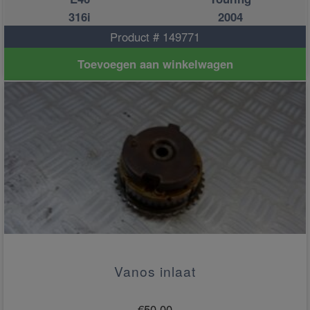
316i
2004
Product # 149771
Toevoegen aan winkelwagen
Vanos inlaat
€
50.00