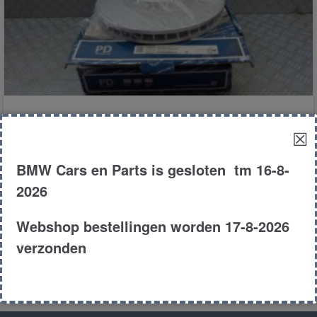
rem schijven
☒
BMW Cars en Parts is gesloten tm 16-8-
€
150.00
2026
E53
MPV
4.6is
2003
Webshop bestellingen worden 17-8-2026
Product # 150565
verzonden
Toevoegen aan winkelwagen