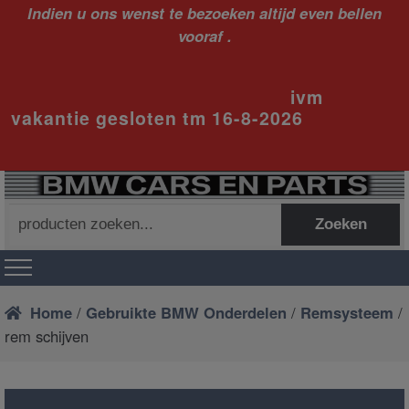
Indien u ons wenst te bezoeken altijd even bellen
vooraf .
ivm
vakantie gesloten tm 16-8-2026
Zoeken
Zoeken
naar:
Home
/
Gebruikte BMW Onderdelen
/
Remsysteem
/
rem schijven