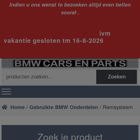
Indien u ons wenst te bezoeken altijd even bellen
vooraf .
ivm
vakantie gesloten tm 16-8-2026
Zoeken
Zoeken
naar:
Home
/
Gebruikte BMW Onderdelen
/ Remsysteem
Zoek je product