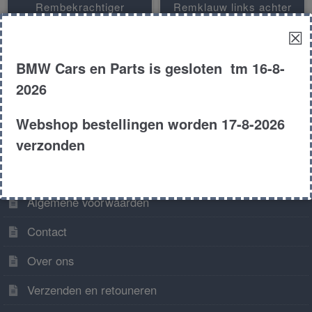
Rembekrachtiger
Remklauw links achter
☒
Remklauw links voor
Remklauw rechts achter
Remklauw rechts voor
BMW Cars en Parts is gesloten tm 16-8-
2026
Webshop bestellingen worden 17-8-2026
verzonden
Algemene informatie
Algemene voorwaarden
Contact
Over ons
Verzenden en retouneren