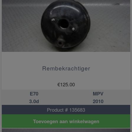
Rembekrachtiger
€
125.00
E70
MPV
3.0d
2010
Product # 135683
Toevoegen aan winkelwagen