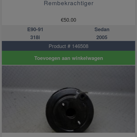
Rembekrachtiger
€
50.00
E90-91
Sedan
318i
2005
Product # 146508
Toevoegen aan winkelwagen