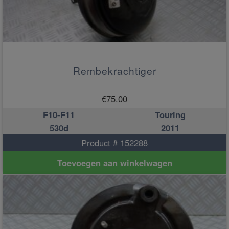
Rembekrachtiger
€
75.00
F10-F11
Touring
530d
2011
Product # 152288
Toevoegen aan winkelwagen