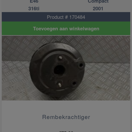
E46
Compact
316ti
2001
Product # 170484
Toevoegen aan winkelwagen
Rembekrachtiger