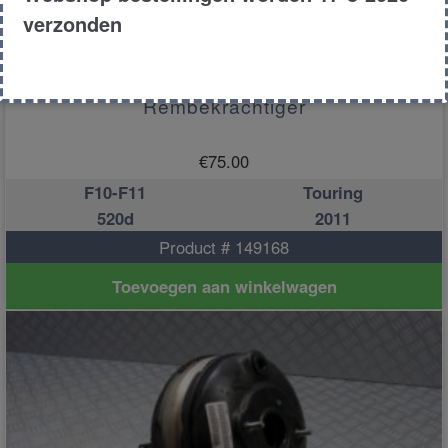
verzonden
Rembekrachtiger
€
75.00
F10-F11
Touring
520d
2011
Product # 149168
Toevoegen aan winkelwagen