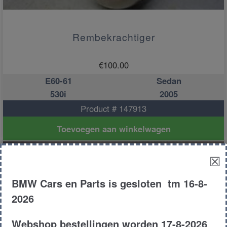
Rembekrachtiger
€
100.00
E60-61
Sedan
530i
2005
Product # 147913
Toevoegen aan winkelwagen
☒
BMW Cars en Parts is gesloten tm 16-8-
2026
Webshop bestellingen worden 17-8-2026