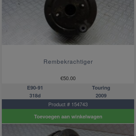
Rembekrachtiger
€
50.00
E90-91
Touring
318d
2009
Product # 154743
Toevoegen aan winkelwagen