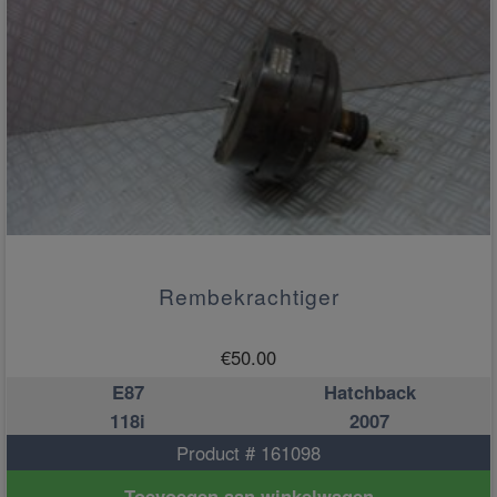
Rembekrachtiger
€
50.00
E87
Hatchback
118i
2007
Product # 161098
Toevoegen aan winkelwagen