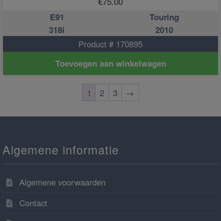
€
75.00
E91
Touring
318i
2010
Product # 170895
Toevoegen aan winkelwagen
1
2
3
→
Algemene informatie
Algemene voorwaarden
Contact