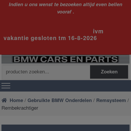
Indien u ons wenst te bezoeken altijd even bellen
vooraf .
ivm
vakantie gesloten tm 16-8-2026
Zoeken
Zoeken
naar:
Home
/
Gebruikte BMW Onderdelen
/
Remsysteem
/
Rembekrachtiger