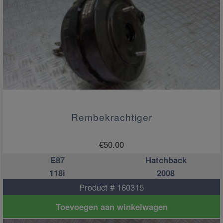
Rembekrachtiger
€
50.00
E87
Hatchback
118i
2008
Product # 160315
Toevoegen aan winkelwagen