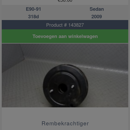
E90-91
Sedan
318d
2009
Product # 143827
Toevoegen aan winkelwagen
Rembekrachtiger