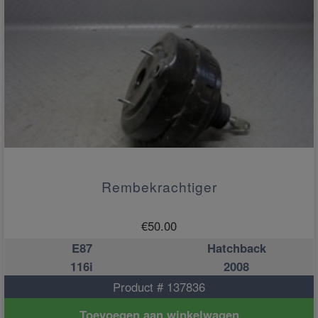
Rembekrachtiger
€
50.00
E87
Hatchback
116i
2008
Product # 137836
Toevoegen aan winkelwagen