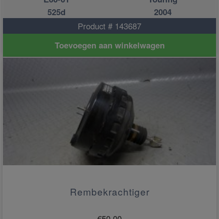
525d
2004
Product # 143687
Toevoegen aan winkelwagen
Rembekrachtiger
€
50.00