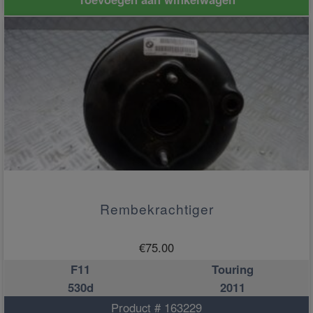
Rembekrachtiger
€
75.00
F11
Touring
530d
2011
Product # 163229