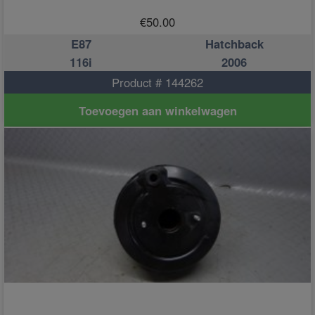
€
50.00
E87
Hatchback
116i
2006
Product # 144262
Toevoegen aan winkelwagen