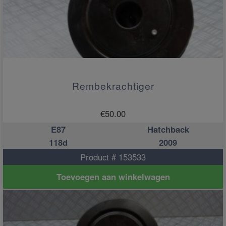
Rembekrachtiger
€
50.00
E87
Hatchback
118d
2009
Product # 153533
Toevoegen aan winkelwagen