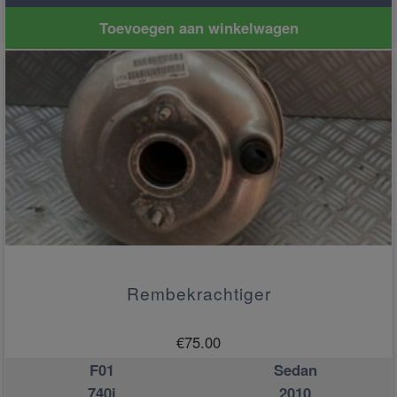
Toevoegen aan winkelwagen
Rembekrachtiger
€
75.00
F01
Sedan
740i
2010