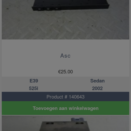
Asc
€
25.00
E39
Sedan
525i
2002
Product # 140643
Toevoegen aan winkelwagen