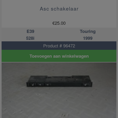
Asc schakelaar
€
25.00
E39
Touring
528i
1999
Product # 96472
Toevoegen aan winkelwagen