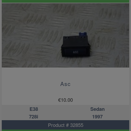
Asc
€
10.00
E38
Sedan
728i
1997
Product # 32855