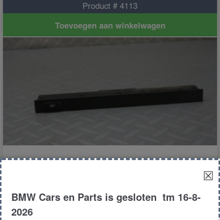
Product # 4113
Toevoegen aan winkelwagen
Asc schakelaar
☒
BMW Cars en Parts is gesloten tm 16-8-
€
10.00
2026
E39
Sedan