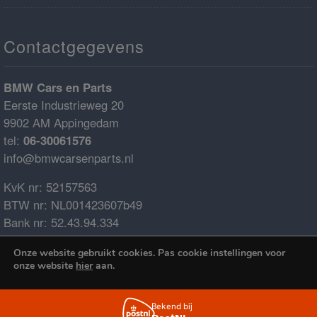
Contactgegevens
BMW Cars en Parts
Eerste Industrieweg 20
9902 AM Appingedam
tel:
06-30061576
info@bmwcarsenparts.nl
KvK nr: 52157563
BTW nr: NL001423607b49
Bank nr: 52.43.94.334
IBAN: NL68ABNA0524394334
Onze website gebruikt cookies. Pas cookie instellingen voor
BIC: ABNANL2A
onze website
hier
aan.
€0.00
Cookies accepteren