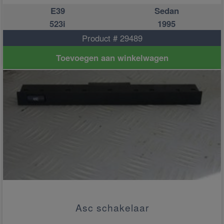
E39
Sedan
523i
1995
Product # 29489
Toevoegen aan winkelwagen
Asc schakelaar