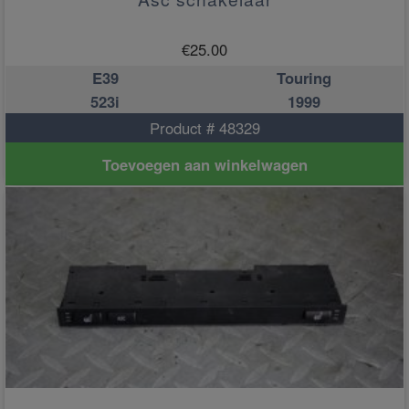
€
25.00
E39
Touring
523i
1999
Product # 48329
Toevoegen aan winkelwagen