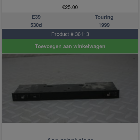
€
25.00
E39
Touring
530d
1999
Product # 36113
Toevoegen aan winkelwagen
Asc schakelaar