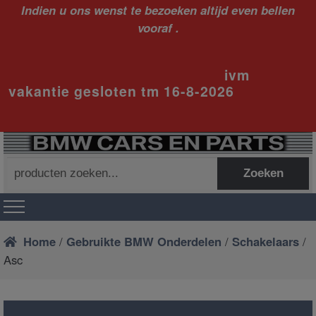
Indien u ons wenst te bezoeken altijd even bellen
vooraf .
ivm
vakantie gesloten tm 16-8-2026
Zoeken
Zoeken
naar:
Home
/
Gebruikte BMW Onderdelen
/
Schakelaars
/
Asc