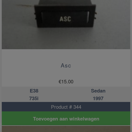
Asc
€
15.00
E38
Sedan
735i
1997
Product # 344
Toevoegen aan winkelwagen