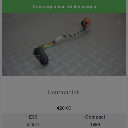
Toevoegen aan winkelwagen
Kontactblok
€
20.00
E36
Compact
318TI
1994