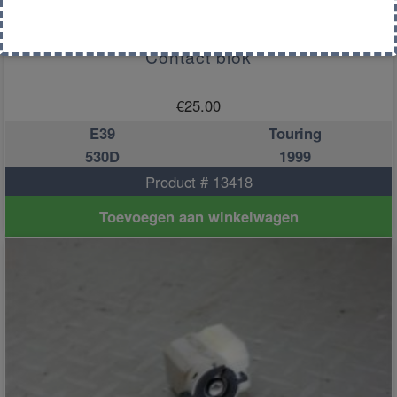
Contact blok
€
25.00
E39
Touring
530D
1999
Product # 13418
Toevoegen aan winkelwagen