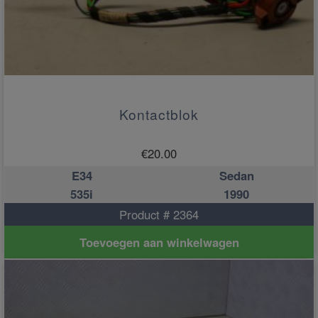
Kontactblok
€
20.00
E34
Sedan
535i
1990
Product # 2364
Toevoegen aan winkelwagen