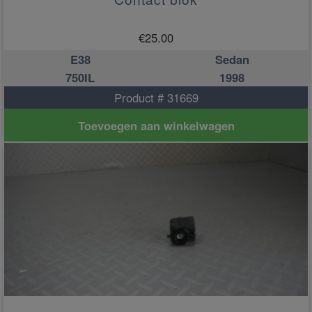
€
25.00
E38
Sedan
750IL
1998
Product # 31669
Toevoegen aan winkelwagen