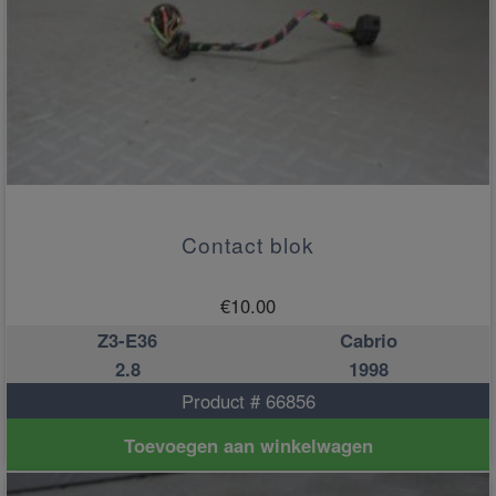
Contact blok
€
10.00
Z3-E36
Cabrio
2.8
1998
Product # 66856
Toevoegen aan winkelwagen