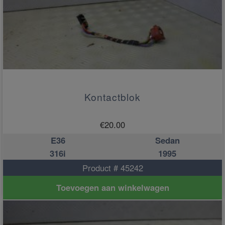
Kontactblok
€
20.00
E36
Sedan
316i
1995
Product # 45242
Toevoegen aan winkelwagen