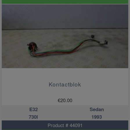
Kontactblok
€
20.00
E32
Sedan
730I
1993
Product # 44091