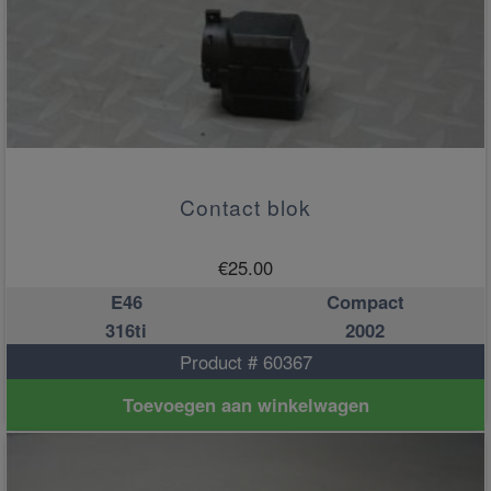
Contact blok
€
25.00
E46
Compact
316ti
2002
Product # 60367
Toevoegen aan winkelwagen