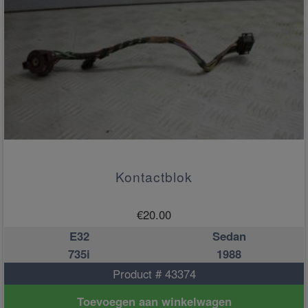
Kontactblok
€
20.00
E32
Sedan
735i
1988
Product # 43374
Toevoegen aan winkelwagen