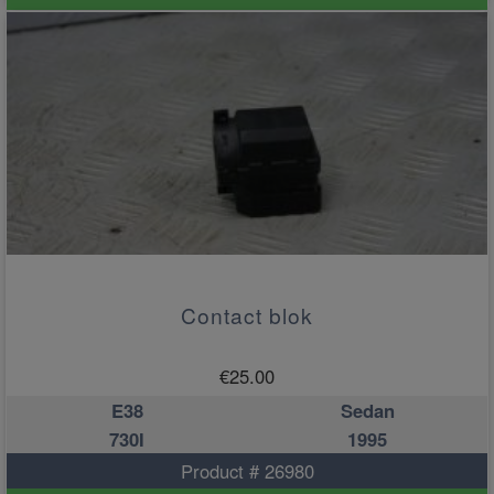
Contact blok
€
25.00
E38
Sedan
730I
1995
Product # 26980