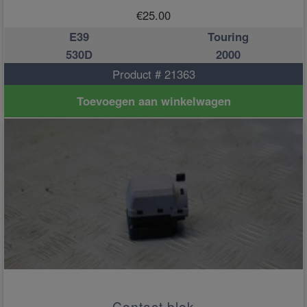
€
25.00
E39
Touring
530D
2000
Product # 21363
Toevoegen aan winkelwagen
Contact blok