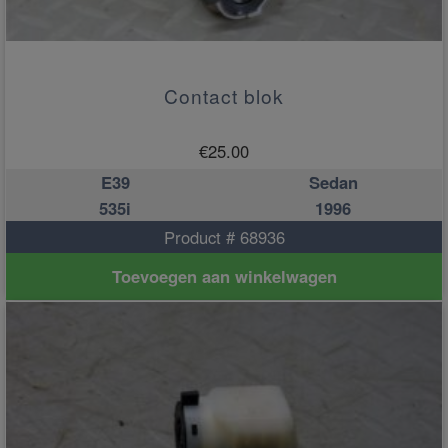
Contact blok
€
25.00
E39
Sedan
535i
1996
Product # 68936
Toevoegen aan winkelwagen