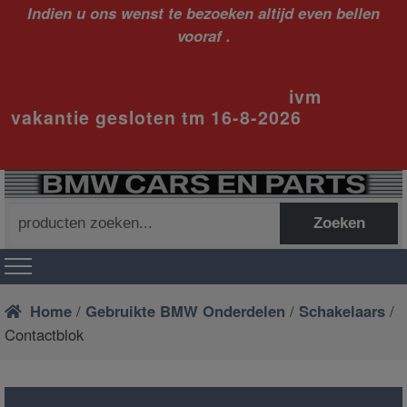
Indien u ons wenst te bezoeken altijd even bellen
vooraf .
ivm
vakantie gesloten tm 16-8-2026
Zoeken
Zoeken
naar:
Home
/
Gebruikte BMW Onderdelen
/
Schakelaars
/
Contactblok