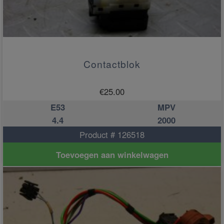
Contactblok
€
25.00
E53
MPV
4.4
2000
Product # 126518
Toevoegen aan winkelwagen