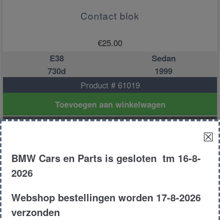
Contact blok
€
25.00
E38
Sedan
730d
1999
Product # 61019
Toevoegen aan winkelwagen
☒
BMW Cars en Parts is gesloten tm 16-8-
2026
Webshop bestellingen worden 17-8-2026
verzonden