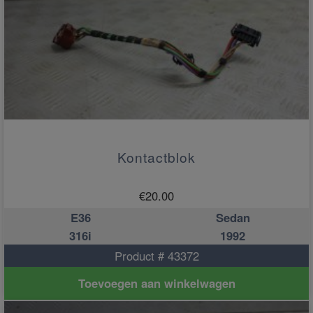
Kontactblok
€
20.00
E36
Sedan
316i
1992
Product # 43372
Toevoegen aan winkelwagen