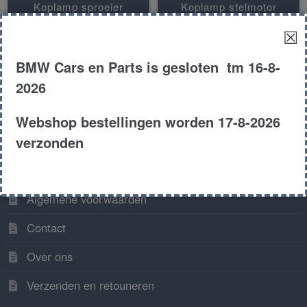
Koplamp sproeier
Koplamp stelmotor
☒
Mistlamp
module bocht verlichting
Stuurtoestel xenon ballast
BMW Cars en Parts is gesloten tm 16-8-
2026
Webshop bestellingen worden 17-8-2026
verzonden
Algemene informatie
Algemene voorwaarden
Contact
Over ons
Verzenden en retouneren