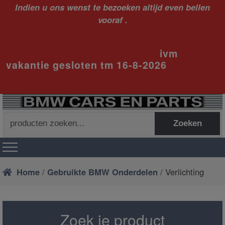
Indien u ons wenst te bezoeken altijd even bellen
vooraf .
ivm
vakantie gesloten tm 16-8-2026
Zoeken
Zoeken
naar:
Home
/
Gebruikte BMW Onderdelen
/ Verlichting
Zoek je product