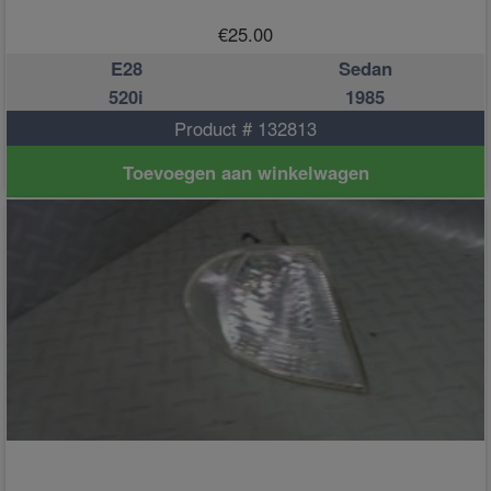
€
25.00
E28
Sedan
520i
1985
Product # 132813
Toevoegen aan winkelwagen