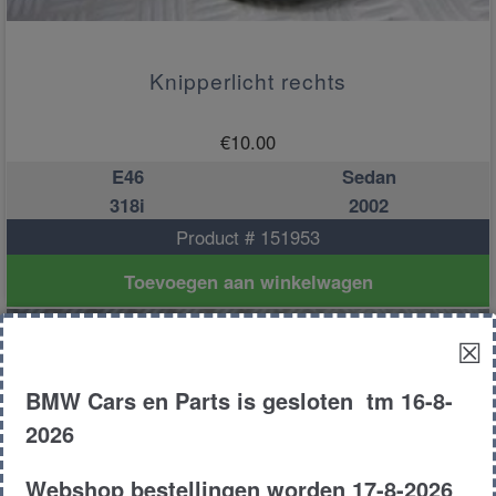
Knipperlicht rechts
€
10.00
E46
Sedan
318i
2002
Product # 151953
Toevoegen aan winkelwagen
☒
BMW Cars en Parts is gesloten tm 16-8-
2026
Webshop bestellingen worden 17-8-2026