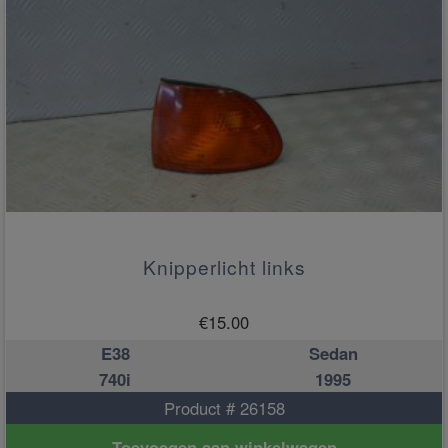
Knipperlicht links
€
15.00
E38
Sedan
740i
1995
Product # 26158
Toevoegen aan winkelwagen