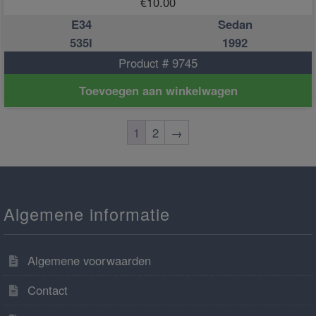
€
10.00
E34
Sedan
535I
1992
Product # 9745
Toevoegen aan winkelwagen
1
2
→
Algemene informatie
Algemene voorwaarden
Contact