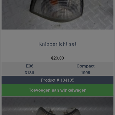
Knipperlicht set
€
20.00
E36
Compact
318ti
1998
Product # 134105
Toevoegen aan winkelwagen