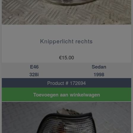
Knipperlicht rechts
€
15.00
E46
Sedan
328i
1998
Product # 172694
Toevoegen aan winkelwagen