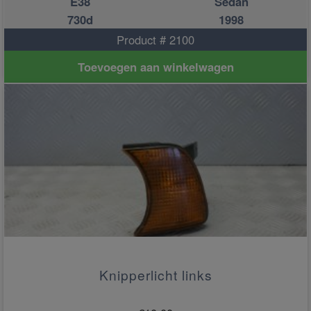
E38
Sedan
730d
1998
Product # 2100
Toevoegen aan winkelwagen
Knipperlicht links