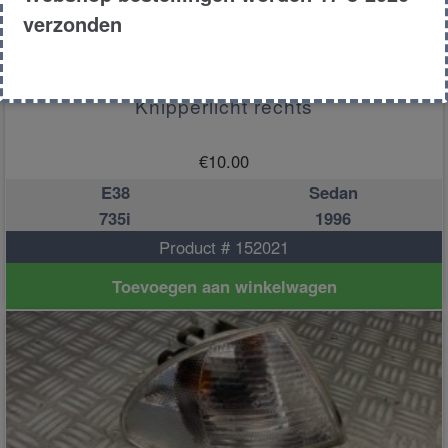
verzonden
Knipperlicht rechts
€
10.00
E38
Sedan
735i
1996
Product # 152021
Toevoegen aan winkelwagen