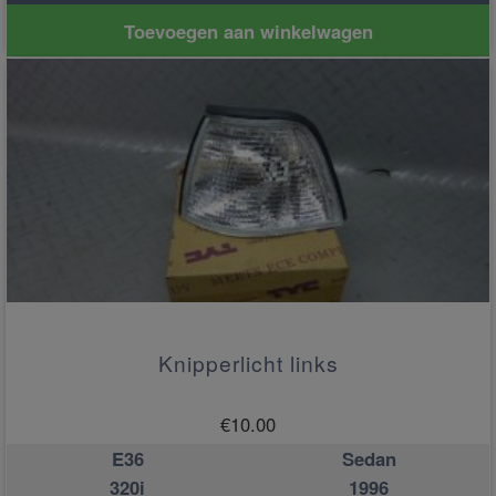
Toevoegen aan winkelwagen
Knipperlicht links
€
10.00
E36
Sedan
320i
1996