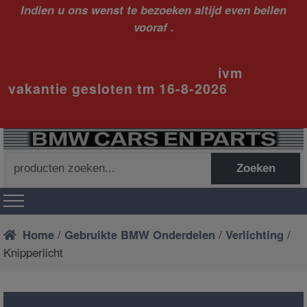
Indien u ons wenst te bezoeken altijd even bellen
vooraf .
ivm
vakantie gesloten tm 16-8-2026
Zoeken
Zoeken
naar:
Home
/
Gebruikte BMW Onderdelen
/
Verlichting
/
Knipperlicht