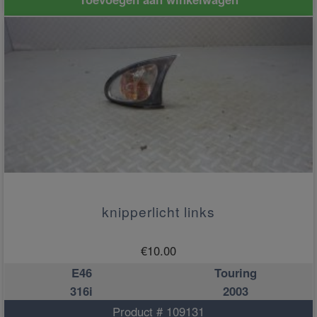
knipperlicht links
€
10.00
E46
Touring
316i
2003
Product # 109131