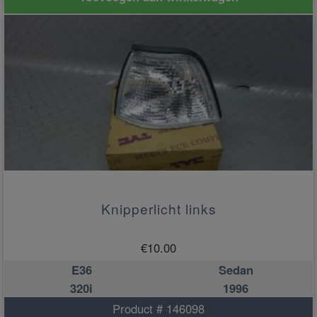
Knipperlicht links
€
10.00
E36
Sedan
320i
1996
Product # 146098