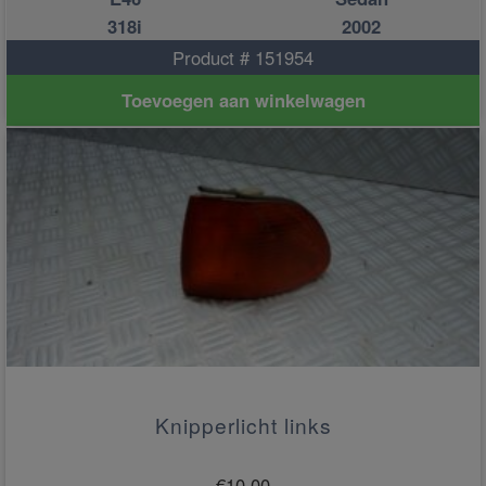
318i
2002
Product # 151954
Toevoegen aan winkelwagen
Knipperlicht links
€
10.00