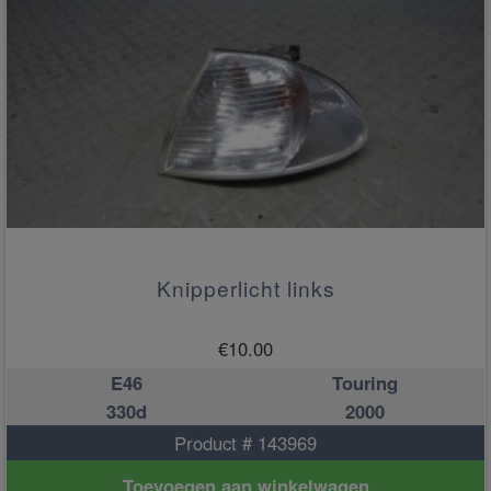
Knipperlicht links
€
10.00
E46
Touring
330d
2000
Product # 143969
Toevoegen aan winkelwagen