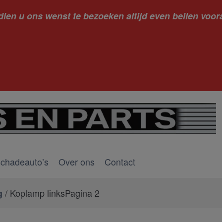
dien u ons wenst te bezoeken altijd even bellen voora
kantie ge
schadeauto’s
Over ons
Contact
/ Koplamp linksPagina 2
g