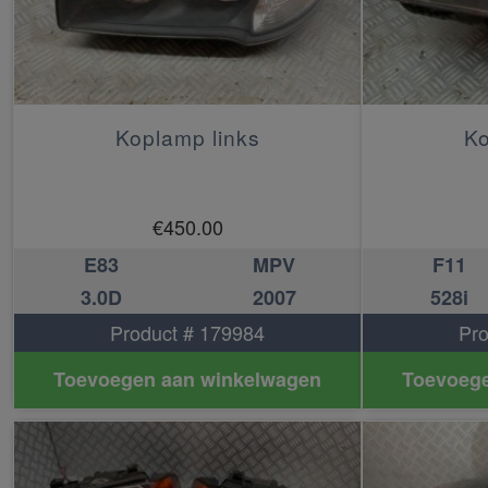
Koplamp links
Ko
€
450.00
E83
MPV
F11
3.0D
2007
528i
Product # 179984
Pro
Toevoegen aan winkelwagen
Toevoege