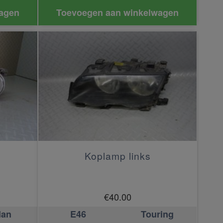
agen
Toevoegen aan winkelwagen
Koplamp links
€
40.00
dan
E46
Touring