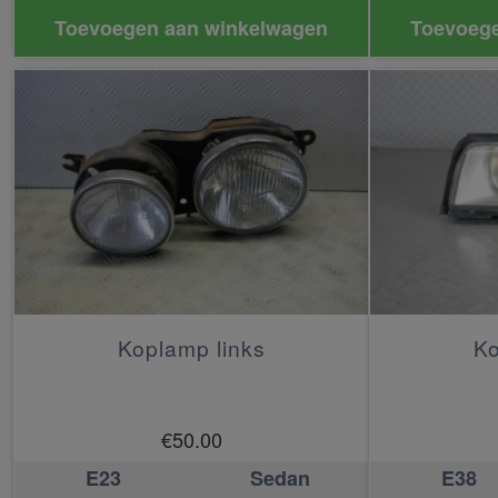
Toevoegen aan winkelwagen
Toevoege
Koplamp links
Ko
€
50.00
E23
Sedan
E38