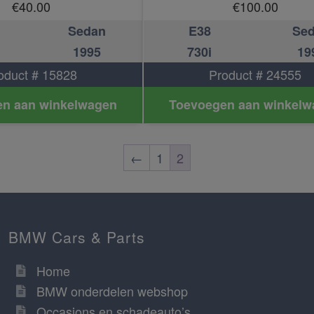
€
40.00
€
100.00
Sedan
E38
Se
1995
730i
19
oduct # 15828
Product # 24555
n aan winkelwagen
Toevoegen aan winkelw
←
1
2
BMW Cars & Parts
Home
BMW onderdelen webshop
Occasions en schadeauto’s