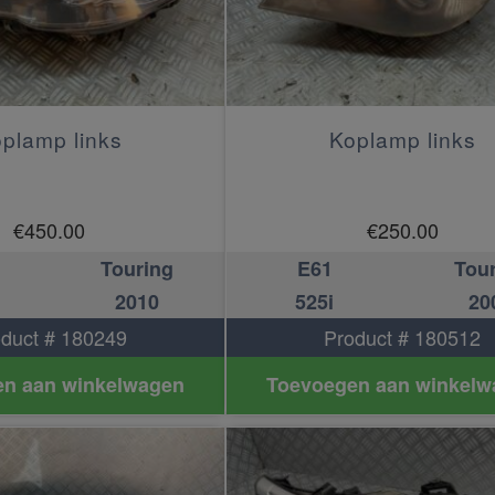
plamp links
Koplamp links
€
450.00
€
250.00
Touring
E61
Tou
2010
525i
20
duct # 180249
Product # 180512
n aan winkelwagen
Toevoegen aan winkelw