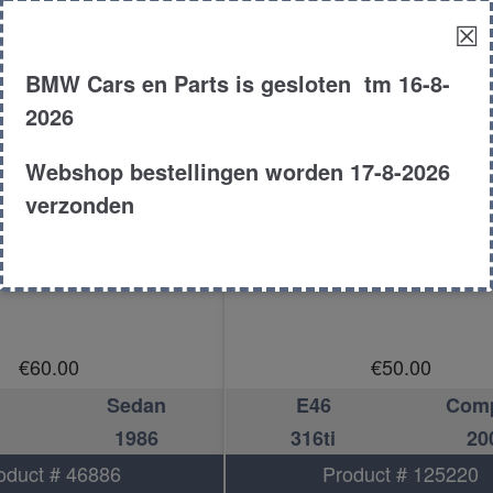
☒
BMW Cars en Parts is gesloten tm 16-8-
2026
Webshop bestellingen worden 17-8-2026
verzonden
plamp links
Koplamp links
€
60.00
€
50.00
Sedan
E46
Com
1986
316ti
20
oduct # 46886
Product # 125220