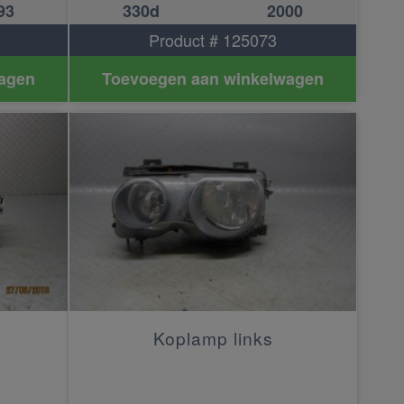
93
330d
2000
Product # 125073
agen
Toevoegen aan winkelwagen
Koplamp links