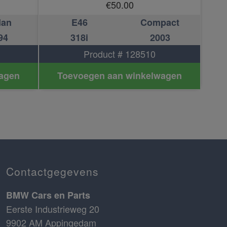
€
50.00
dan
E46
Compact
94
318i
2003
Product # 128510
agen
Toevoegen aan winkelwagen
Contactgegevens
BMW Cars en Parts
Eerste Industrieweg 20
9902 AM Appingedam