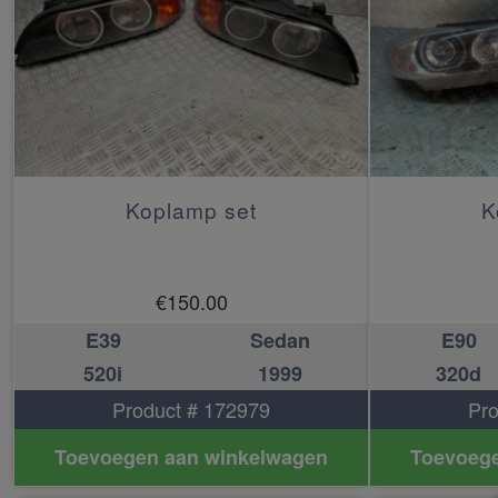
Koplamp set
K
€
150.00
E39
Sedan
E90
520i
1999
320d
Product # 172979
Pro
Toevoegen aan winkelwagen
Toevoege