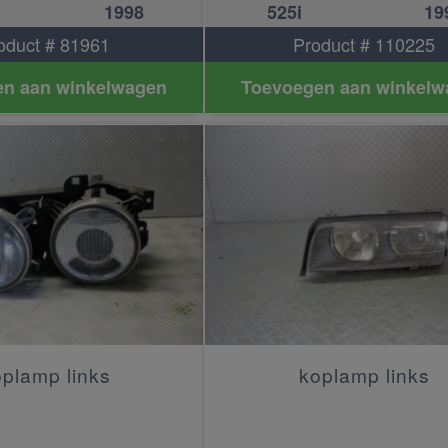
1998
525i
19
oduct # 81961
Product # 110225
n aan winkelwagen
Toevoegen aan winkelw
plamp links
koplamp links