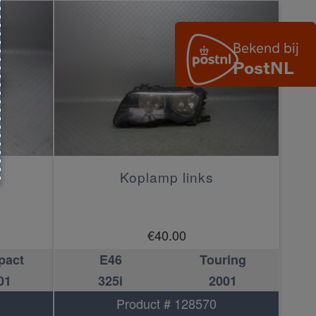
Koplamp links
€
40.00
pact
E46
Touring
01
325i
2001
Product # 128570