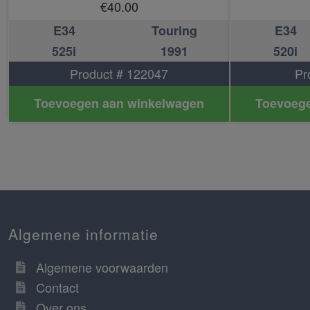
€
40.00
E34
Touring
E34
525i
1991
520i
Product # 122047
Pr
Toevoegen aan winkelwagen
Toevoege
Algemene informatie
Algemene voorwaarden
Contact
Over ons