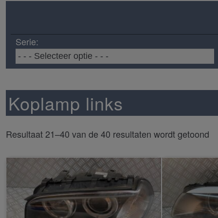
Serie:
Koplamp links
Resultaat 21–40 van de 40 resultaten wordt getoond