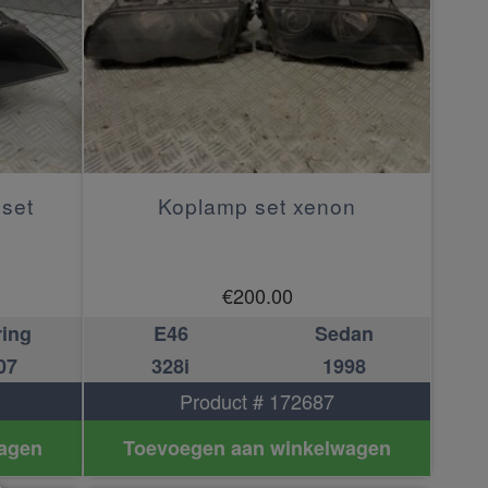
set
Koplamp set xenon
€
200.00
ring
E46
Sedan
07
328i
1998
Product # 172687
agen
Toevoegen aan winkelwagen