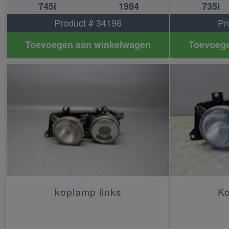
745i
1984
735i
Product # 34196
Pr
Toevoegen aan winkelwagen
Toevoege
koplamp links
Ko