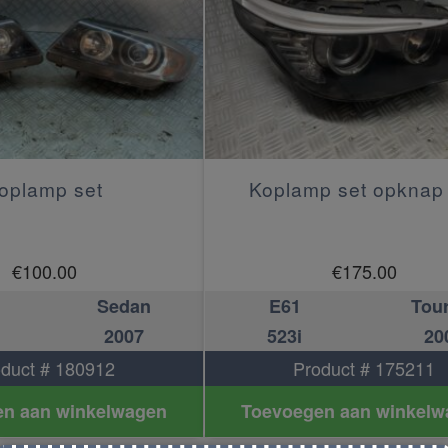
oplamp set
Koplamp set opknap 
€
100.00
€
175.00
Sedan
E61
Tou
2007
523i
20
duct # 180912
Product # 175211
n aan winkelwagen
Toevoegen aan winkelw