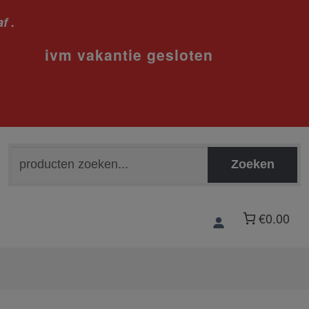
f .
sloten
Zoeken
Zoeken
naar:
€0.00