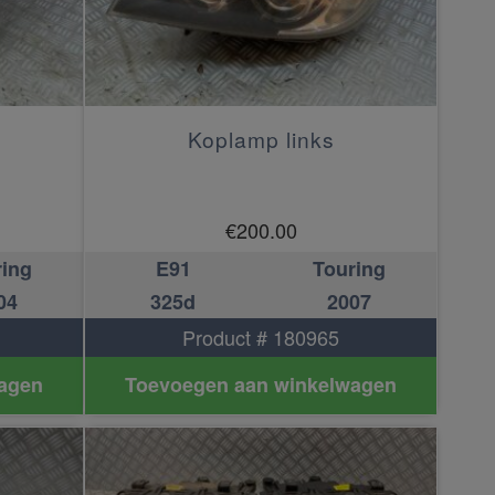
Koplamp links
€
200.00
ring
E91
Touring
04
325d
2007
Product # 180965
agen
Toevoegen aan winkelwagen