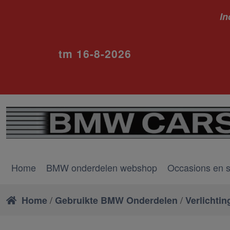
In
ivm va
tm 16-8-2026
Home
BMW onderdelen webshop
Occasions en 
/
/
Home
Gebruikte BMW Onderdelen
Verlichtin