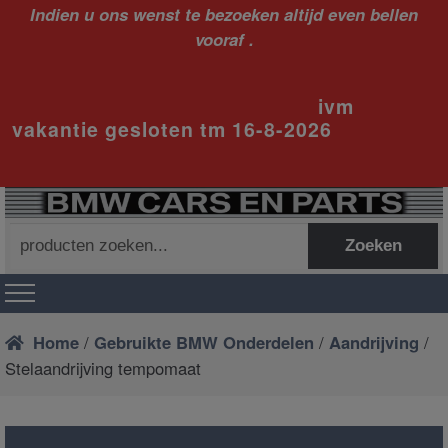
Indien u ons wenst te bezoeken altijd even bellen
vooraf .
ivm
vakantie gesloten tm 16-8-2026
Zoeken
Zoeken
naar:
Home
/
Gebruikte BMW Onderdelen
/
Aandrijving
/
Stelaandrijving tempomaat