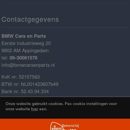
Contactgegevens
BMW Cars en Parts
Eerste Industrieweg 20
9902 AM Appingedam
tel:
06-30061576
info@bmwcarsenparts.nl
KvK nr: 52157563
BTW nr: NL001423607b49
Bank nr: 52.43.94.334
IBAN: NL68ABNA0524394334
Onze website gebruikt cookies. Pas cookie instellingen voor
BIC: ABNANL2A
onze website
hier
aan.
€0.00
Cookies accepteren