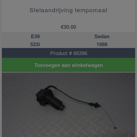
Stelaandrijving tempomaat
€
30.00
E39
Sedan
523i
1998
Product # 66396
Toevoegen aan winkelwagen