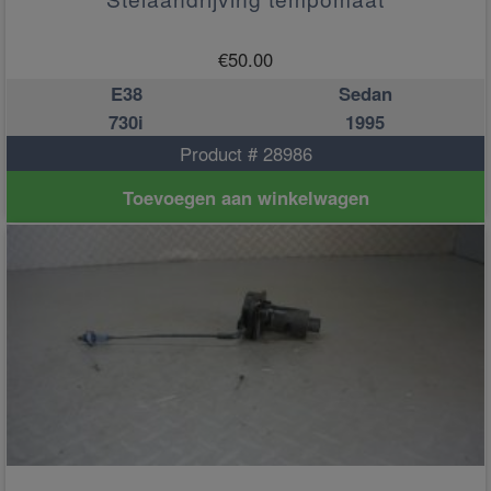
€
50.00
E38
Sedan
730i
1995
Product # 28986
Toevoegen aan winkelwagen