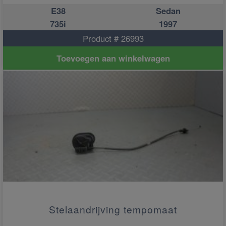
E38
Sedan
735i
1997
Product # 26993
Toevoegen aan winkelwagen
Stelaandrijving tempomaat