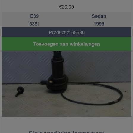
€
30.00
E39
Sedan
535i
1996
Product # 68680
Toevoegen aan winkelwagen
Stelaandrijving tempomaat