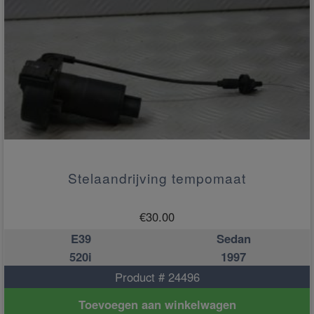
Stelaandrijving tempomaat
€
30.00
E39
Sedan
520i
1997
Product # 24496
Toevoegen aan winkelwagen