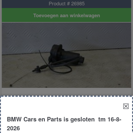
Product # 26985
Toevoegen aan winkelwagen
Stelaandrijving tempomaat
☒
BMW Cars en Parts is gesloten tm 16-8-
€
50.00
2026
E38
Sedan