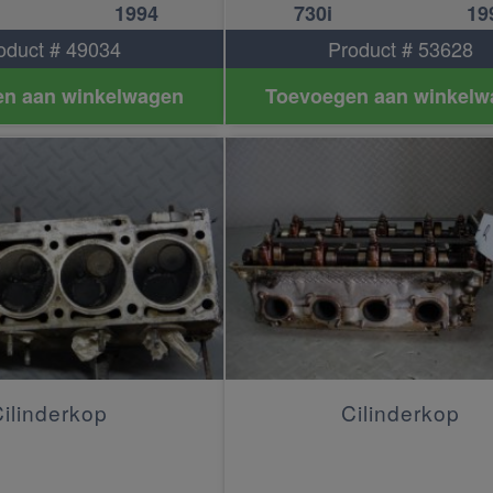
1994
730i
19
oduct # 49034
Product # 53628
n aan winkelwagen
Toevoegen aan winkelw
ilinderkop
Cilinderkop