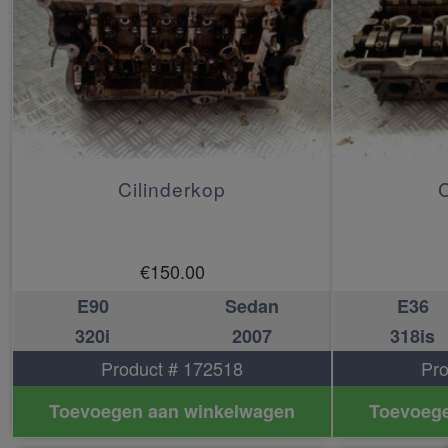
Cilinderkop
C
€
150.00
E90
Sedan
E36
320i
2007
318is
Product # 172518
Pro
Toevoegen aan winkelwagen
Toevoege