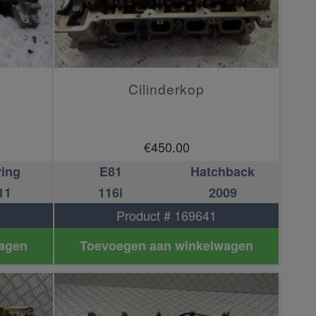
Cilinderkop
€
450.00
ring
E81
Hatchback
11
116i
2009
Product # 169641
agen
Toevoegen aan winkelwagen