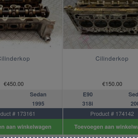
ilinderkop
Cilinderkop
€
450.00
€
150.00
Sedan
E90
Se
1995
318i
20
duct # 173161
Product # 174142
n aan winkelwagen
Toevoegen aan winkelw