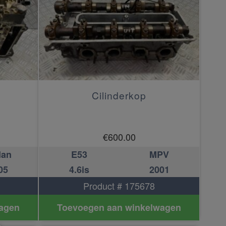
Cilinderkop
€
600.00
dan
E53
MPV
05
4.6is
2001
Product # 175678
agen
Toevoegen aan winkelwagen