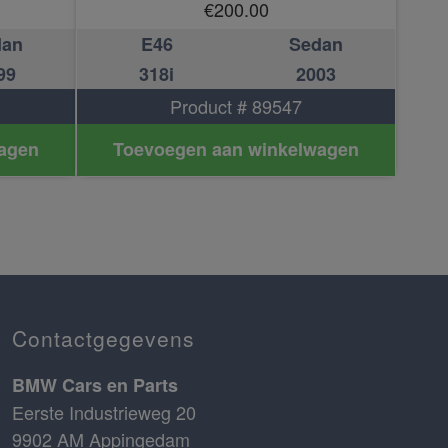
€
200.00
dan
E46
Sedan
99
318i
2003
Product # 89547
agen
Toevoegen aan winkelwagen
Contactgegevens
BMW Cars en Parts
Eerste Industrieweg 20
9902 AM Appingedam