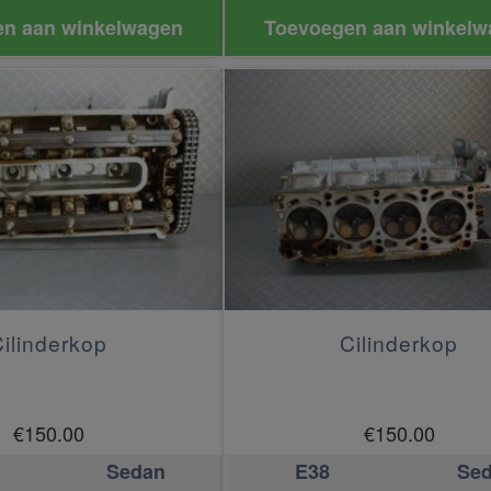
n aan winkelwagen
Toevoegen aan winkelw
ilinderkop
Cilinderkop
€
150.00
€
150.00
Sedan
E38
Se