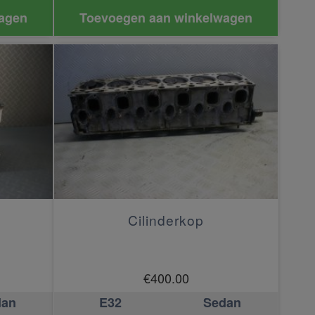
agen
Toevoegen aan winkelwagen
Cilinderkop
€
400.00
dan
E32
Sedan