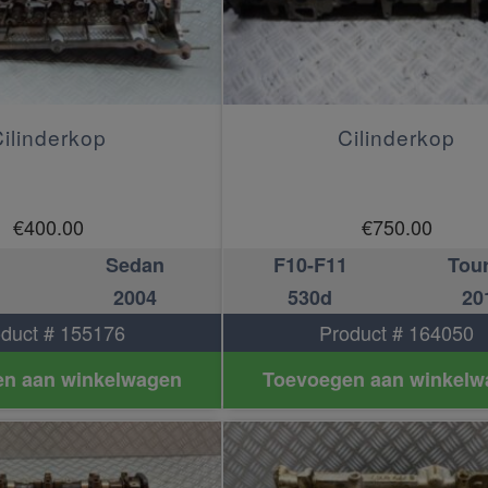
ilinderkop
Cilinderkop
€
400.00
€
750.00
Sedan
F10-F11
Tou
2004
530d
20
duct # 155176
Product # 164050
n aan winkelwagen
Toevoegen aan winkelw