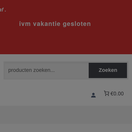
f .
sloten
Zoeken
Zoeken
naar:
€0.00