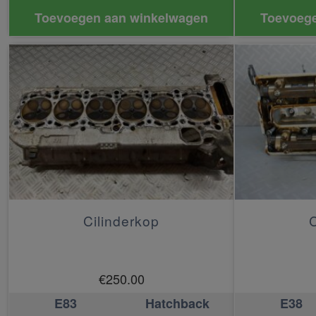
Toevoegen aan winkelwagen
Toevoege
Cilinderkop
C
€
250.00
E83
Hatchback
E38