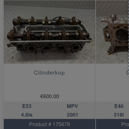
Cilinderkop
C
€
600.00
E53
MPV
E46
4.6is
2001
318i
Product # 175679
Pro