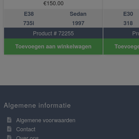
€
150.00
E38
Sedan
E30
735i
1997
318
Product # 72255
Pr
Toevoegen aan winkelwagen
Toevoege
Algemene informatie
Algemene voorwaarden
Contact
Over ons