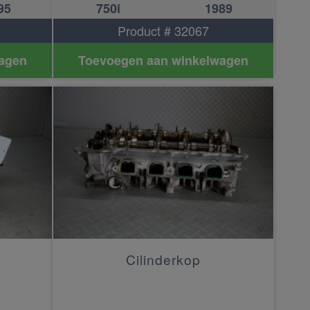
95
750i
1989
Product # 32067
agen
Toevoegen aan winkelwagen
Cilinderkop