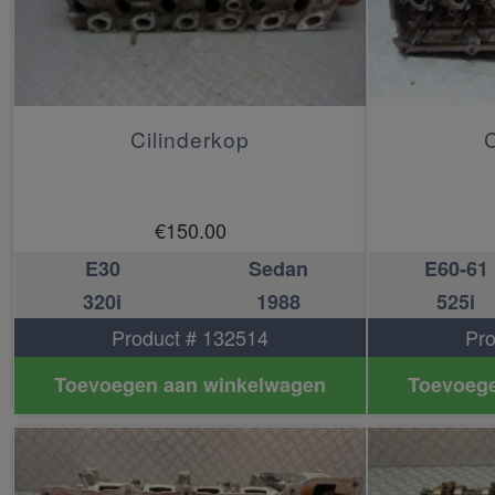
Cilinderkop
C
€
150.00
E30
Sedan
E60-61
320i
1988
525i
Product # 132514
Pro
Toevoegen aan winkelwagen
Toevoege