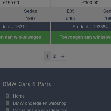
€
150.00
€
300.00
Sedan
E39
Se
1987
540i
19
oduct # 16311
Product # 103684
n aan winkelwagen
Toevoegen aan winkelw
1
2
→
BMW Cars & Parts
Home
BMW onderdelen webshop
Occasions en schadeauto’s