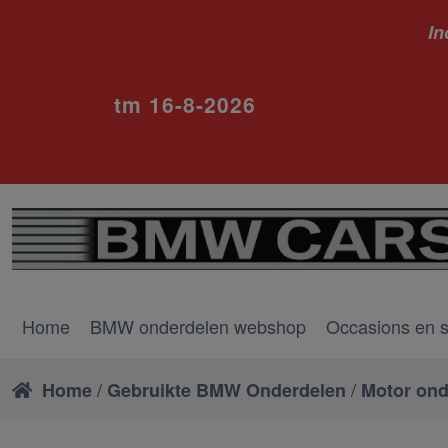
In
ivm va
tm 16-8-2026
Home
BMW onderdelen webshop
Occasions en 
/
/
Home
Gebruikte BMW Onderdelen
Motor ond