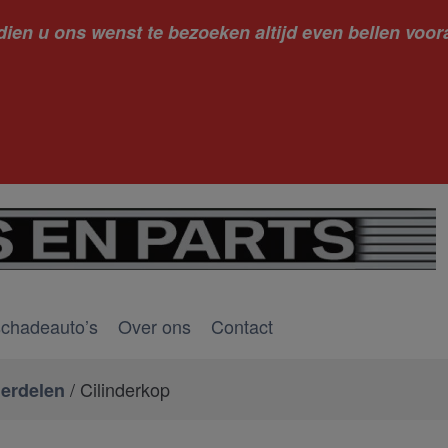
dien u ons wenst te bezoeken altijd even bellen voora
kantie ge
schadeauto’s
Over ons
Contact
/ Cilinderkop
erdelen