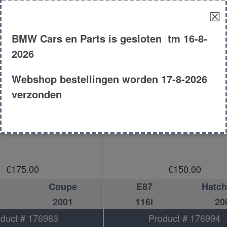
☒
BMW Cars en Parts is gesloten tm 16-8-
2026
Webshop bestellingen worden 17-8-2026
verzonden
ilinderkop
Cilinderkop
€
175.00
€
150.00
Coupe
E87
Hatc
2001
116i
20
duct # 176983
Product # 176994