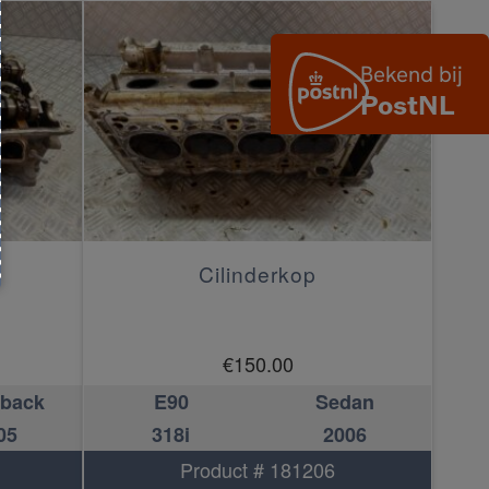
Cilinderkop
€
150.00
hback
E90
Sedan
05
318i
2006
Product # 181206