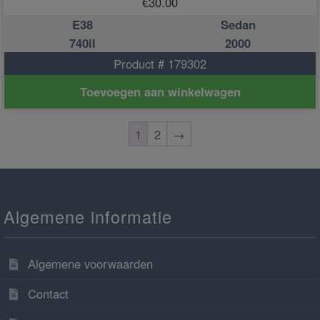
€
30.00
E38
Sedan
740il
2000
Product # 179302
Toevoegen aan winkelwagen
1
2
→
Algemene informatie
Algemene voorwaarden
Contact