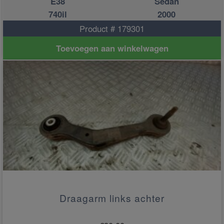
E38
Sedan
740il
2000
Product # 179301
Toevoegen aan winkelwagen
Draagarm links achter