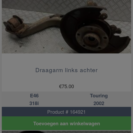
Draagarm links achter
€
75.00
E46
Touring
318i
2002
Product # 164921
Toevoegen aan winkelwagen