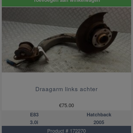
Draagarm links achter
€
75.00
E83
Hatchback
3.0i
2005
Product # 172270