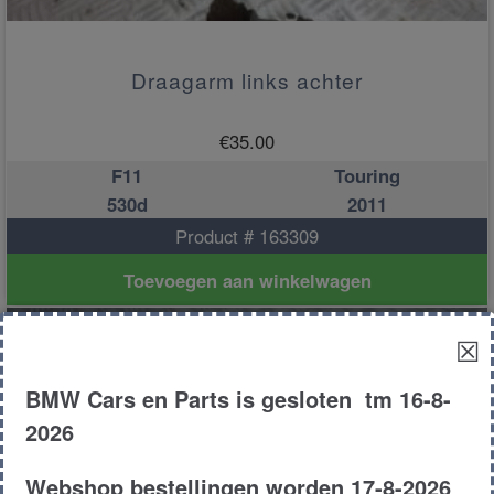
Draagarm links achter
€
35.00
F11
Touring
530d
2011
Product # 163309
Toevoegen aan winkelwagen
☒
BMW Cars en Parts is gesloten tm 16-8-
2026
Webshop bestellingen worden 17-8-2026