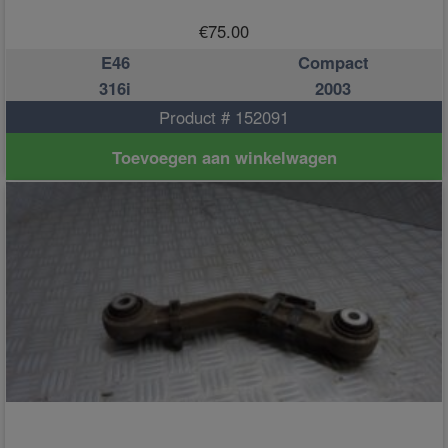
€
75.00
E46
Compact
316i
2003
Product # 152091
Toevoegen aan winkelwagen