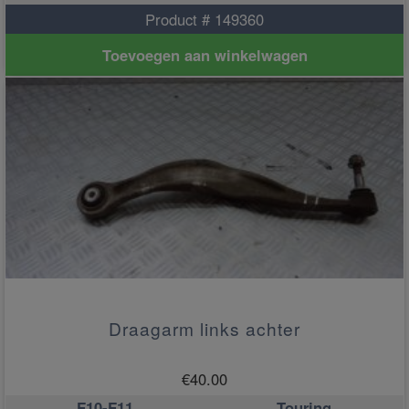
Product # 149360
Toevoegen aan winkelwagen
Draagarm links achter
€
40.00
F10-F11
Touring