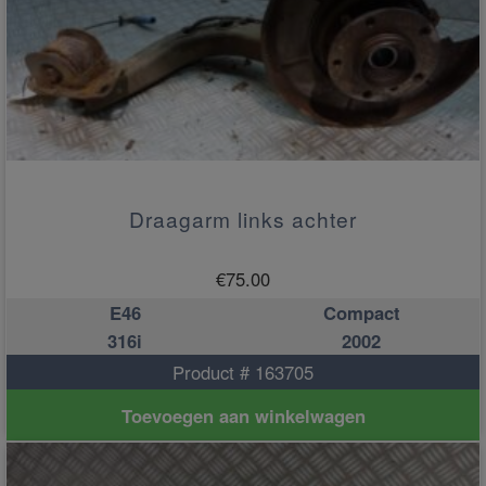
Draagarm links achter
€
75.00
E46
Compact
316i
2002
Product # 163705
Toevoegen aan winkelwagen