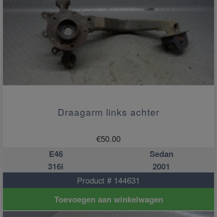
Draagarm links achter
€
50.00
E46
Sedan
316i
2001
Product # 144631
Toevoegen aan winkelwagen