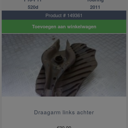
520d
2011
Product # 149361
Toevoegen aan winkelwagen
Draagarm links achter
€
30.00