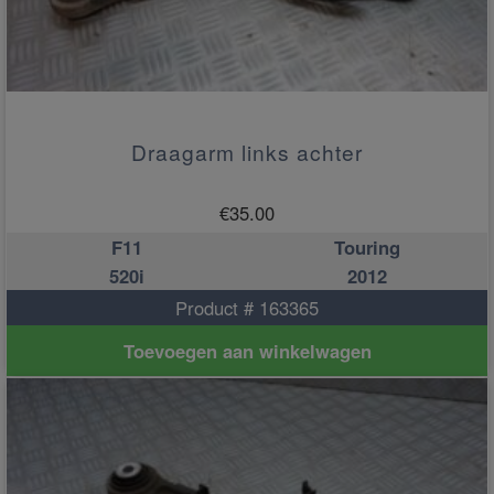
Draagarm links achter
€
35.00
F11
Touring
520i
2012
Product # 163365
Toevoegen aan winkelwagen