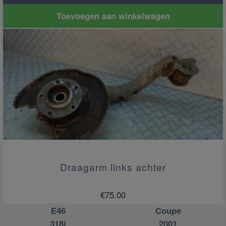
Toevoegen aan winkelwagen
Draagarm links achter
€
75.00
E46
Coupe
318i
2001