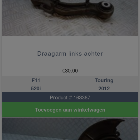
Draagarm links achter
€
30.00
F11
Touring
520i
2012
Product # 163367
Toevoegen aan winkelwagen