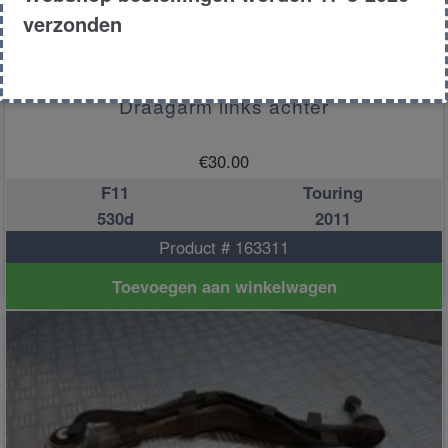
verzonden
Draagarm links achter
€
30.00
F11
Touring
530d
2011
Product # 163311
Toevoegen aan winkelwagen