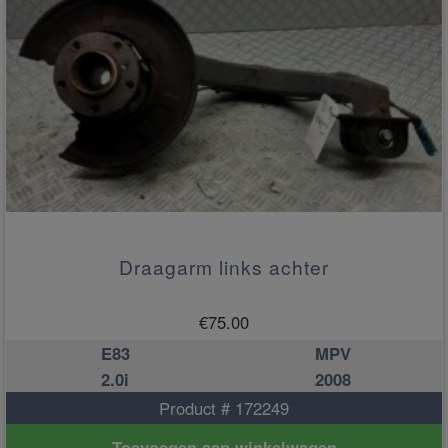
Draagarm links achter
€
75.00
E83
MPV
2.0i
2008
Product # 172249
Toevoegen aan winkelwagen