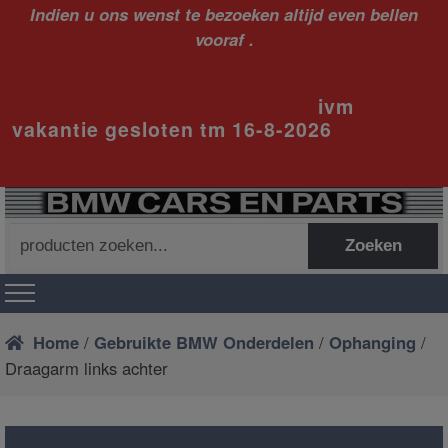
Indien u ons wenst te bezoeken altijd even bellen
vooraf .
ivm
vakantie gesloten tm 16-8-2026
Zoeken
Zoeken
naar:
Home
/
Gebruikte BMW Onderdelen
/
Ophanging
/
Draagarm links achter