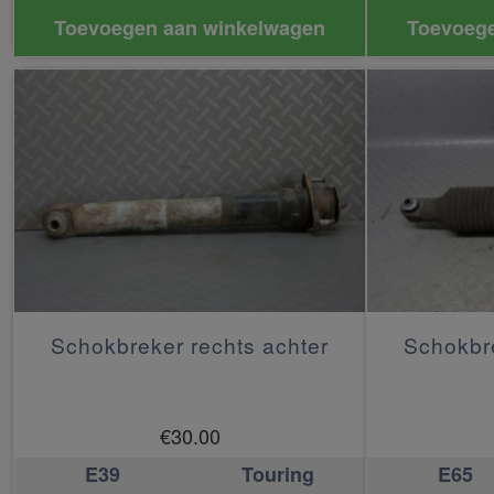
Toevoegen aan winkelwagen
Toevoege
Schokbreker rechts achter
Schokbre
€
30.00
E39
Touring
E65