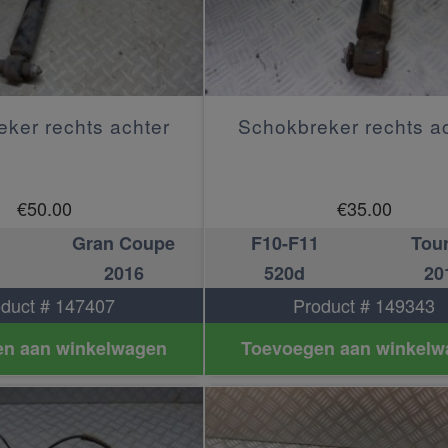
ker rechts achter
Schokbreker rechts a
€
50.00
€
35.00
Gran Coupe
F10-F11
Tou
2016
520d
20
duct # 147407
Product # 149343
n aan winkelwagen
Toevoegen aan winkelw