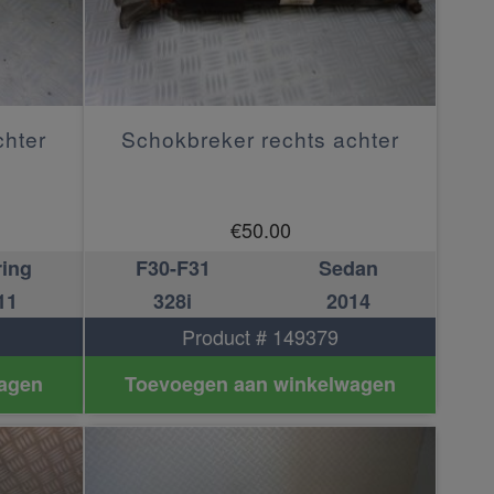
chter
Schokbreker rechts achter
€
50.00
ring
F30-F31
Sedan
11
328i
2014
Product # 149379
agen
Toevoegen aan winkelwagen