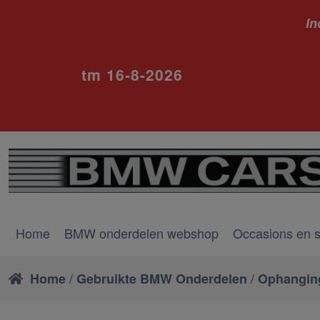
In
ivm va
tm 16-8-2026
Home
BMW onderdelen webshop
Occasions en 
/
/
Home
Gebruikte BMW Onderdelen
Ophangin