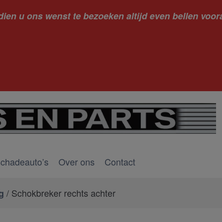
dien u ons wenst te bezoeken altijd even bellen voora
kantie ge
schadeauto’s
Over ons
Contact
/ Schokbreker rechts achter
g