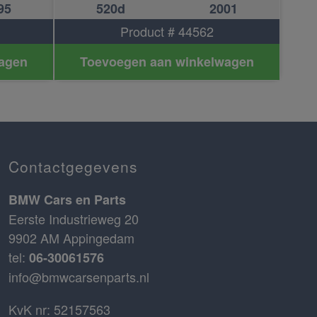
95
520d
2001
Product # 44562
agen
Toevoegen aan winkelwagen
Contactgegevens
BMW Cars en Parts
Eerste Industrieweg 20
9902 AM Appingedam
tel:
06-30061576
info@bmwcarsenparts.nl
KvK nr: 52157563