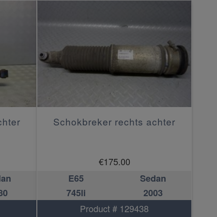
chter
Schokbreker rechts achter
€
175.00
dan
E65
Sedan
80
745li
2003
Product # 129438