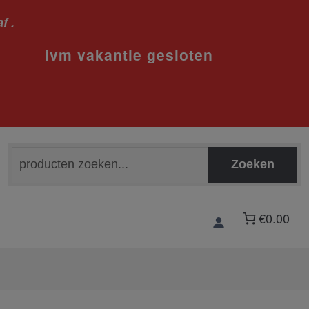
f .
sloten
Zoeken
Zoeken
naar:
€0.00