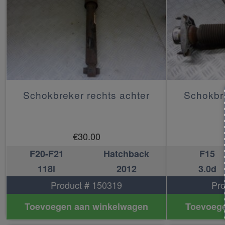
Schokbreker rechts achter
Schokbre
€
30.00
F20-F21
Hatchback
F15
118i
2012
3.0d
Product # 150319
Pro
Toevoegen aan winkelwagen
Toevoege