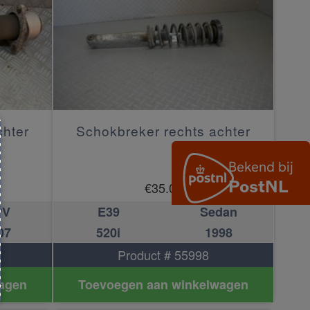
chter
Schokbreker rechts achter
€
35.00
PV
E39
Sedan
07
520i
1998
Product # 55998
agen
Toevoegen aan winkelwagen