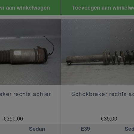
n aan winkelwagen
Toevoegen aan winkelw
ker rechts achter
Schokbreker rechts a
€
350.00
€
35.00
Sedan
E39
Se