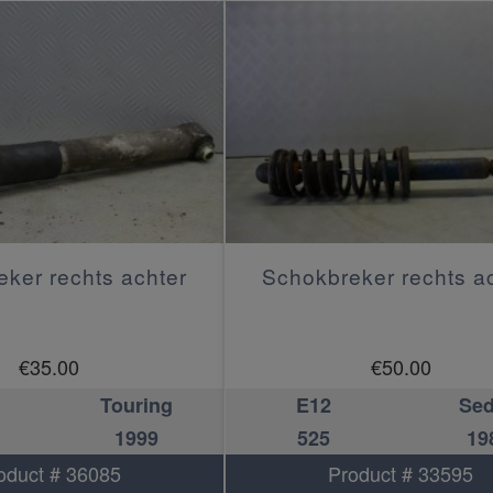
ker rechts achter
Schokbreker rechts a
€
35.00
€
50.00
Touring
E12
Se
1999
525
19
oduct # 36085
Product # 33595