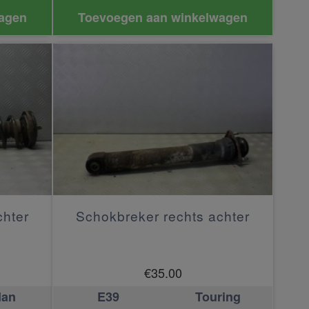
agen
Toevoegen aan winkelwagen
chter
Schokbreker rechts achter
€
35.00
dan
E39
Touring