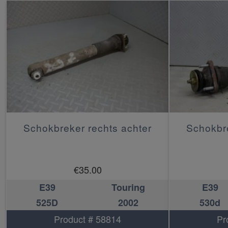
Schokbreker rechts achter
Schokbre
€
35.00
E39
Touring
E39
525D
2002
530d
Product # 58814
Pr