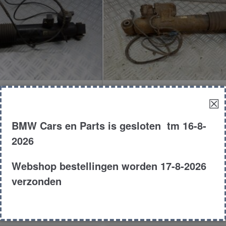
ker rechts achter
Schokbreker rechts a
☒
BMW Cars en Parts is gesloten tm 16-8-
€
200.00
€
100.00
2026
MPV
E70
M
Webshop bestellingen worden 17-8-2026
2015
3.0D
20
verzonden
duct # 153019
Product # 179219
n aan winkelwagen
Toevoegen aan winkelw