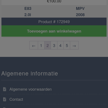
€
100.00
E83
MPV
2.0i
2008
Product # 172949
Toevoegen aan winkelwagen
←
1
2
3
4
5
→
Algemene informatie
Algemene voorwaarden
Contact