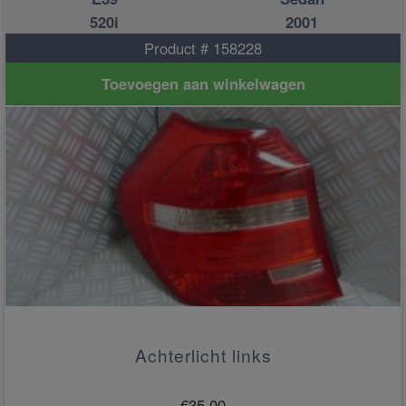
520i
2001
Product # 158228
Toevoegen aan winkelwagen
Achterlicht links
€
35.00