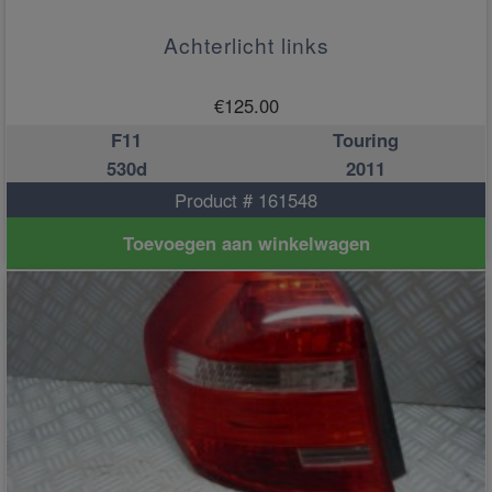
Achterlicht links
€
125.00
F11
Touring
530d
2011
Product # 161548
Toevoegen aan winkelwagen