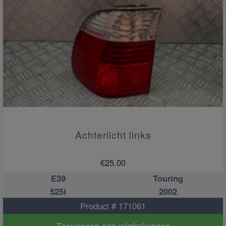
Achterlicht links
€
25.00
E39
Touring
525i
2002
Product # 171061
Toevoegen aan winkelwagen