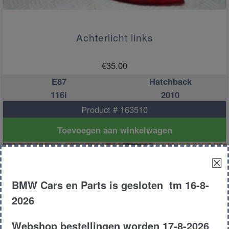
Achterlicht links
€
35.00
E87
Hatchback
116i
2010
Product # 163510
Toevoegen aan winkelwagen
☒
BMW Cars en Parts is gesloten tm 16-8-
2026
Webshop bestellingen worden 17-8-2026