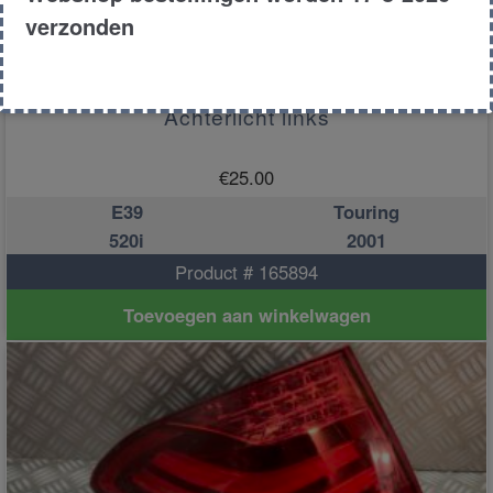
verzonden
Achterlicht links
€
25.00
E39
Touring
520i
2001
Product # 165894
Toevoegen aan winkelwagen