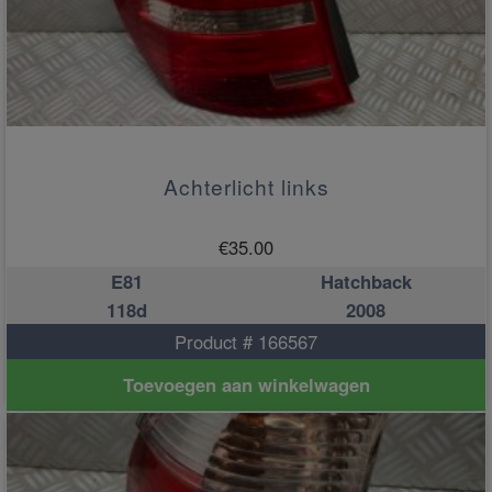
Achterlicht links
€
35.00
E81
Hatchback
118d
2008
Product # 166567
Toevoegen aan winkelwagen