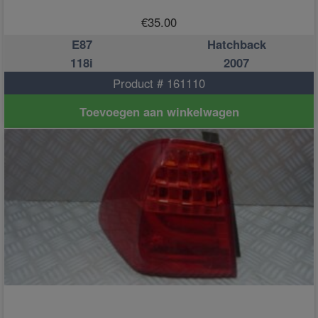
€
35.00
E87
Hatchback
118i
2007
Product # 161110
Toevoegen aan winkelwagen