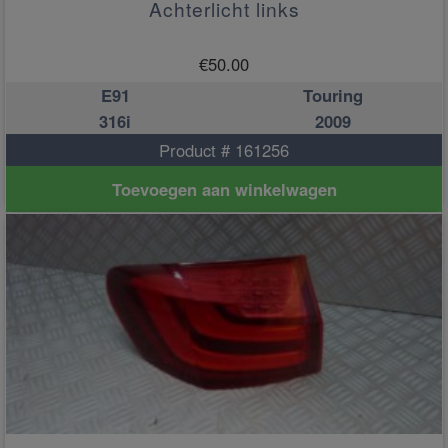
Achterlicht links
€
50.00
E91
Touring
316i
2009
Product # 161256
Toevoegen aan winkelwagen