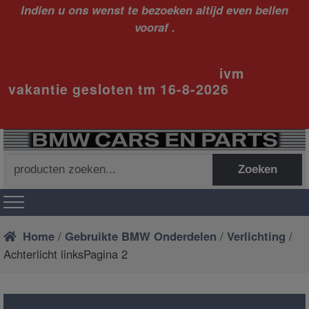
Indien u ons wenst te bezoeken altijd even bellen
vooraf .
ivm
vakantie gesloten tm 16-8-2026
Zoeken
Zoeken
naar:
Home
/
Gebruikte BMW Onderdelen
/
Verlichting
/
Achterlicht linksPagina 2